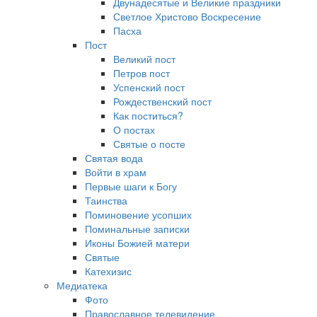
Двунадесятые и Великие праздники
Светлое Христово Воскресение
Пасха
Пост
Великий пост
Петров пост
Успенский пост
Рождественский пост
Как поститься?
О постах
Святые о посте
Святая вода
Войти в храм
Первые шаги к Богу
Таинства
Поминовение усопших
Поминальные записки
Иконы Божией матери
Святые
Катехизис
Медиатека
Фото
Православное телевидение