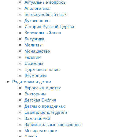
Актуальные вопросы
Апологетика
Богослужебный язык
Духовенство
История Русской Церкви
Колокольный звон
Литургика
Молитвы
Монашество
Религии
Св.иконы
Церковное пение
Экуменизм
Родителям и детям
Взрослым о детях
Викторины
Детская Библия
Детям о праздниках
Евангелие для детей
Закон Божий
Занимательные кроссворды
Мы идем в храм
Песни