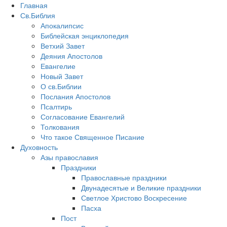
Главная
Св.Библия
Апокалипсис
Библейская энциклопедия
Ветхий Завет
Деяния Апостолов
Евангелие
Новый Завет
О св.Библии
Послания Апостолов
Псалтирь
Согласование Евангелий
Толкования
Что такое Священное Писание
Духовность
Азы православия
Праздники
Православные праздники
Двунадесятые и Великие праздники
Светлое Христово Воскресение
Пасха
Пост