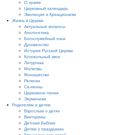
О храме
Церковный календарь
Эволюция и Креационизм
Жизнь в Церкви
Актуальные вопросы
Апологетика
Богослужебный язык
Духовенство
История Русской Церкви
Колокольный звон
Литургика
Молитвы
Монашество
Религии
Св.иконы
Церковное пение
Экуменизм
Родителям и детям
Взрослым о детях
Викторины
Детская Библия
Детям о праздниках
Евангелие для детей