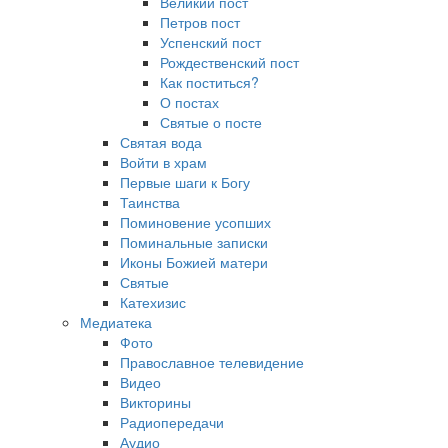
Великий пост
Петров пост
Успенский пост
Рождественский пост
Как поститься?
О постах
Святые о посте
Святая вода
Войти в храм
Первые шаги к Богу
Таинства
Поминовение усопших
Поминальные записки
Иконы Божией матери
Святые
Катехизис
Медиатека
Фото
Православное телевидение
Видео
Викторины
Радиопередачи
Аудио