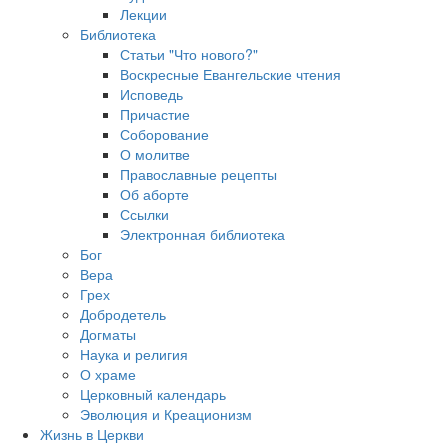
Лекции
Библиотека
Статьи "Что нового?"
Воскресные Евангельские чтения
Исповедь
Причастие
Соборование
О молитве
Православные рецепты
Об аборте
Ссылки
Электронная библиотека
Бог
Вера
Грех
Добродетель
Догматы
Наука и религия
О храме
Церковный календарь
Эволюция и Креационизм
Жизнь в Церкви