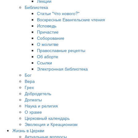
Лекции
Библиотека
Статьи "Что нового?"
Воскресные Евангельские чтения
Исповедь
Причастие
Соборование
О молитве
Православные рецепты
Об аборте
Ссылки
Электронная библиотека
Бог
Вера
Грех
Добродетель
Догматы
Наука и религия
О храме
Церковный календарь
Эволюция и Креационизм
Жизнь в Церкви
Актуальные вопросы