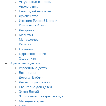
Актуальные вопросы
Апологетика
Богослужебный язык
Духовенство
История Русской Церкви
Колокольный звон
Литургика
Молитвы
Монашество
Религии
Св.иконы
Церковное пение
Экуменизм
Родителям и детям
Взрослым о детях
Викторины
Детская Библия
Детям о праздниках
Евангелие для детей
Закон Божий
Занимательные кроссворды
Мы идем в храм
Песни