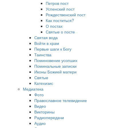
Петров пост
Успенский пост
Рождественский пост
Как поститься?
О постах
Святые о посте
Святая вода
Войти в храм
Первые шаги к Богу
Таинства
Поминовение усопших
Поминальные записки
Иконы Божией матери
Святые
Катехизис
Медиатека
Фото
Православное телевидение
Видео
Викторины
Радиопередачи
Аудио