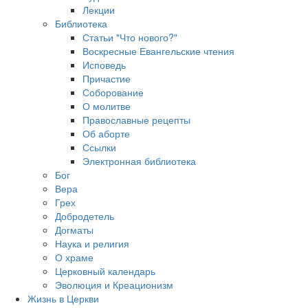
Лекции
Библиотека
Статьи "Что нового?"
Воскресные Евангельские чтения
Исповедь
Причастие
Соборование
О молитве
Православные рецепты
Об аборте
Ссылки
Электронная библиотека
Бог
Вера
Грех
Добродетель
Догматы
Наука и религия
О храме
Церковный календарь
Эволюция и Креационизм
Жизнь в Церкви