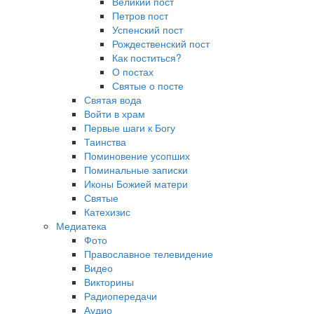
Великий пост
Петров пост
Успенский пост
Рождественский пост
Как поститься?
О постах
Святые о посте
Святая вода
Войти в храм
Первые шаги к Богу
Таинства
Поминовение усопших
Поминальные записки
Иконы Божией матери
Святые
Катехизис
Медиатека
Фото
Православное телевидение
Видео
Викторины
Радиопередачи
Аудио