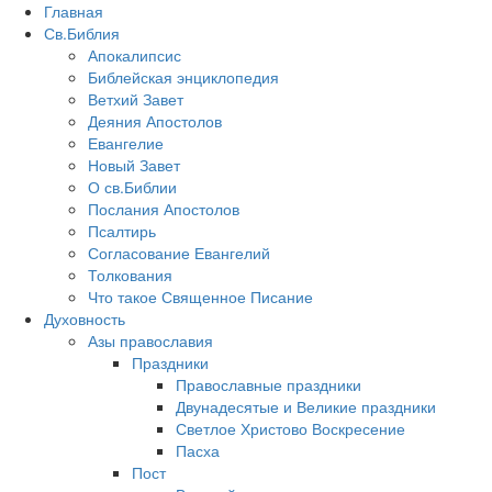
Главная
Св.Библия
Апокалипсис
Библейская энциклопедия
Ветхий Завет
Деяния Апостолов
Евангелие
Новый Завет
О св.Библии
Послания Апостолов
Псалтирь
Согласование Евангелий
Толкования
Что такое Священное Писание
Духовность
Азы православия
Праздники
Православные праздники
Двунадесятые и Великие праздники
Светлое Христово Воскресение
Пасха
Пост