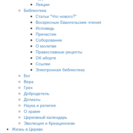
Лекции
Библиотека
Статьи "Что нового?"
Воскресные Евангельские чтения
Исповедь
Причастие
Соборование
О молитве
Православные рецепты
Об аборте
Ссылки
Электронная библиотека
Бог
Вера
Грех
Добродетель
Догматы
Наука и религия
О храме
Церковный календарь
Эволюция и Креационизм
Жизнь в Церкви