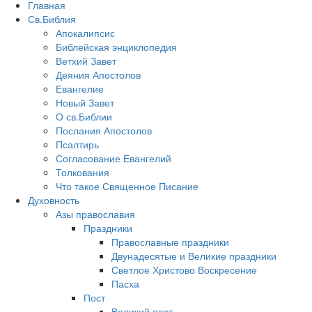
Главная
Св.Библия
Апокалипсис
Библейская энциклопедия
Ветхий Завет
Деяния Апостолов
Евангелие
Новый Завет
О св.Библии
Послания Апостолов
Псалтирь
Согласование Евангелий
Толкования
Что такое Священное Писание
Духовность
Азы православия
Праздники
Православные праздники
Двунадесятые и Великие праздники
Светлое Христово Воскресение
Пасха
Пост
Великий пост