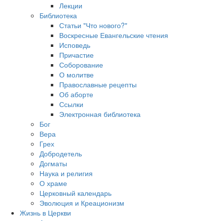
Лекции
Библиотека
Статьи "Что нового?"
Воскресные Евангельские чтения
Исповедь
Причастие
Соборование
О молитве
Православные рецепты
Об аборте
Ссылки
Электронная библиотека
Бог
Вера
Грех
Добродетель
Догматы
Наука и религия
О храме
Церковный календарь
Эволюция и Креационизм
Жизнь в Церкви