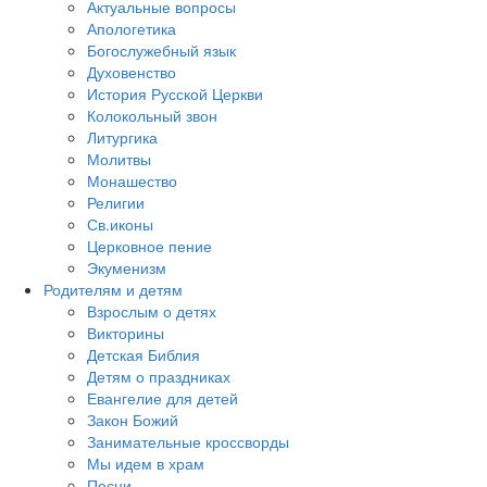
Актуальные вопросы
Апологетика
Богослужебный язык
Духовенство
История Русской Церкви
Колокольный звон
Литургика
Молитвы
Монашество
Религии
Св.иконы
Церковное пение
Экуменизм
Родителям и детям
Взрослым о детях
Викторины
Детская Библия
Детям о праздниках
Евангелие для детей
Закон Божий
Занимательные кроссворды
Мы идем в храм
Песни