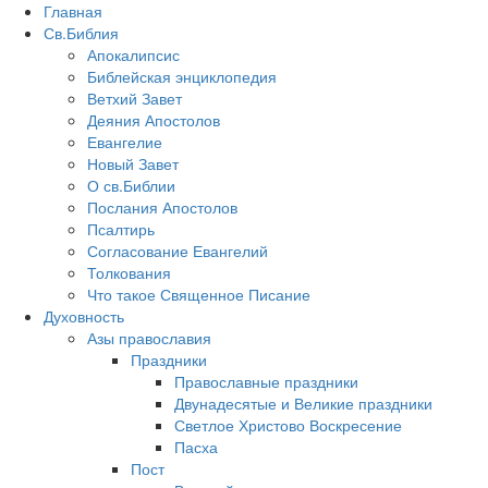
Главная
Св.Библия
Апокалипсис
Библейская энциклопедия
Ветхий Завет
Деяния Апостолов
Евангелие
Новый Завет
О св.Библии
Послания Апостолов
Псалтирь
Согласование Евангелий
Толкования
Что такое Священное Писание
Духовность
Азы православия
Праздники
Православные праздники
Двунадесятые и Великие праздники
Светлое Христово Воскресение
Пасха
Пост