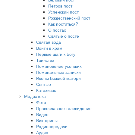
Петров пост
Успенский пост
Рождественский пост
Как поститься?
О постах
Святые о посте
Святая вода
Войти в храм
Первые шаги к Богу
Таинства
Поминовение усопших
Поминальные записки
Иконы Божией матери
Святые
Катехизис
Медиатека
Фото
Православное телевидение
Видео
Викторины
Радиопередачи
Аудио