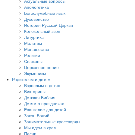
Актуальные вопросы
Апологетика
Богослужебный язык
Духовенство
История Русской Церкви
Колокольный звон
Литургика
Молитвы
Монашество
Религии
Св.иконы
Церковное пение
Экуменизм
Родителям и детям
Взрослым о детях
Викторины
Детская Библия
Детям о праздниках
Евангелие для детей
Закон Божий
Занимательные кроссворды
Мы идем в храм
Песни