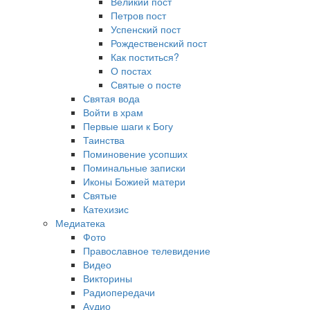
Великий пост
Петров пост
Успенский пост
Рождественский пост
Как поститься?
О постах
Святые о посте
Святая вода
Войти в храм
Первые шаги к Богу
Таинства
Поминовение усопших
Поминальные записки
Иконы Божией матери
Святые
Катехизис
Медиатека
Фото
Православное телевидение
Видео
Викторины
Радиопередачи
Аудио