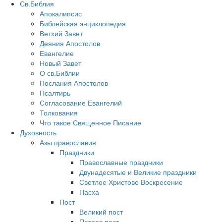
Св.Библия
Апокалипсис
Библейская энциклопедия
Ветхий Завет
Деяния Апостолов
Евангелие
Новый Завет
О св.Библии
Послания Апостолов
Псалтирь
Согласование Евангелий
Толкования
Что такое Священное Писание
Духовность
Азы православия
Праздники
Православные праздники
Двунадесятые и Великие праздники
Светлое Христово Воскресение
Пасха
Пост
Великий пост
Петров пост