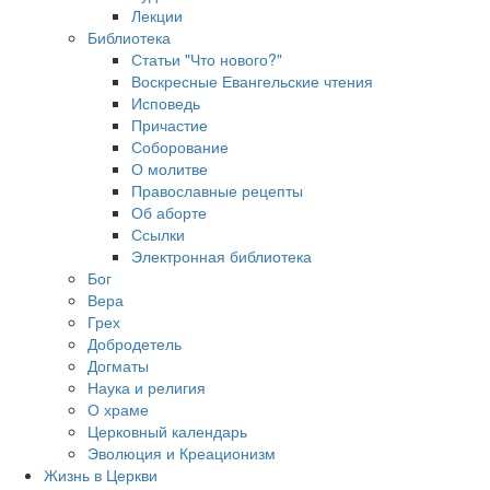
Лекции
Библиотека
Статьи "Что нового?"
Воскресные Евангельские чтения
Исповедь
Причастие
Соборование
О молитве
Православные рецепты
Об аборте
Ссылки
Электронная библиотека
Бог
Вера
Грех
Добродетель
Догматы
Наука и религия
О храме
Церковный календарь
Эволюция и Креационизм
Жизнь в Церкви