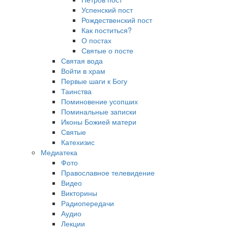
Успенский пост
Рождественский пост
Как поститься?
О постах
Святые о посте
Святая вода
Войти в храм
Первые шаги к Богу
Таинства
Поминовение усопших
Поминальные записки
Иконы Божией матери
Святые
Катехизис
Медиатека
Фото
Православное телевидение
Видео
Викторины
Радиопередачи
Аудио
Лекции