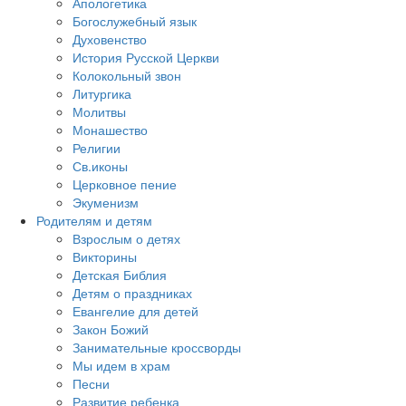
Апологетика
Богослужебный язык
Духовенство
История Русской Церкви
Колокольный звон
Литургика
Молитвы
Монашество
Религии
Св.иконы
Церковное пение
Экуменизм
Родителям и детям
Взрослым о детях
Викторины
Детская Библия
Детям о праздниках
Евангелие для детей
Закон Божий
Занимательные кроссворды
Мы идем в храм
Песни
Развитие ребенка