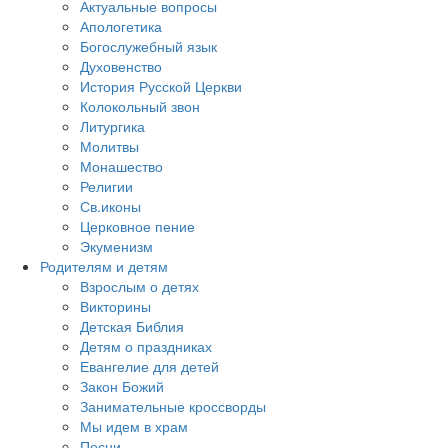
Актуальные вопросы
Апологетика
Богослужебный язык
Духовенство
История Русской Церкви
Колокольный звон
Литургика
Молитвы
Монашество
Религии
Св.иконы
Церковное пение
Экуменизм
Родителям и детям
Взрослым о детях
Викторины
Детская Библия
Детям о праздниках
Евангелие для детей
Закон Божий
Занимательные кроссворды
Мы идем в храм
Песни