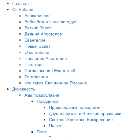
Главная
Св.Библия
Апокалипсис
Библейская энциклопедия
Ветхий Завет
Деяния Апостолов
Евангелие
Новый Завет
О св.Библии
Послания Апостолов
Псалтирь
Согласование Евангелий
Толкования
Что такое Священное Писание
Духовность
Азы православия
Праздники
Православные праздники
Двунадесятые и Великие праздники
Светлое Христово Воскресение
Пасха
Пост