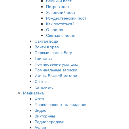
Великий пост
Петров пост
Успенский пост
Рождественский пост
Как поститься?
О постах
Святые о посте
Святая вода
Войти в храм
Первые шаги к Богу
Таинства
Поминовение усопших
Поминальные записки
Иконы Божией матери
Святые
Катехизис
Медиатека
Фото
Православное телевидение
Видео
Викторины
Радиопередачи
Аудио