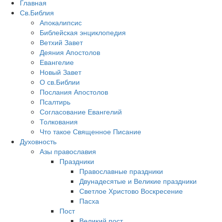
Главная
Св.Библия
Апокалипсис
Библейская энциклопедия
Ветхий Завет
Деяния Апостолов
Евангелие
Новый Завет
О св.Библии
Послания Апостолов
Псалтирь
Согласование Евангелий
Толкования
Что такое Священное Писание
Духовность
Азы православия
Праздники
Православные праздники
Двунадесятые и Великие праздники
Светлое Христово Воскресение
Пасха
Пост
Великий пост