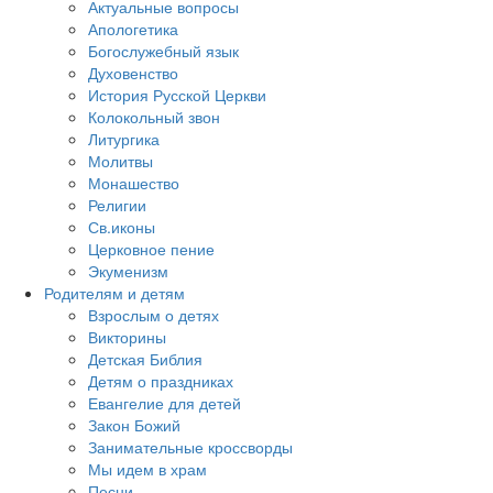
Актуальные вопросы
Апологетика
Богослужебный язык
Духовенство
История Русской Церкви
Колокольный звон
Литургика
Молитвы
Монашество
Религии
Св.иконы
Церковное пение
Экуменизм
Родителям и детям
Взрослым о детях
Викторины
Детская Библия
Детям о праздниках
Евангелие для детей
Закон Божий
Занимательные кроссворды
Мы идем в храм
Песни