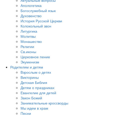
Актуальные вопросы
Апологетика
Богослужебный язык
Духовенство
История Русской Церкви
Колокольный звон
Литургика
Молитвы
Монашество
Религии
Св.иконы
Церковное пение
Экуменизм
Родителям и детям
Взрослым о детях
Викторины
Детская Библия
Детям о праздниках
Евангелие для детей
Закон Божий
Занимательные кроссворды
Мы идем в храм
Песни