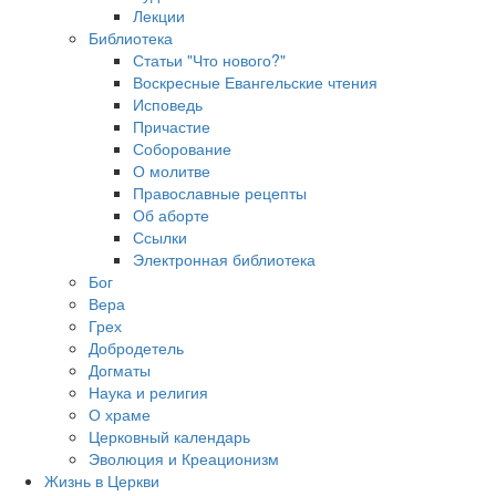
Лекции
Библиотека
Статьи "Что нового?"
Воскресные Евангельские чтения
Исповедь
Причастие
Соборование
О молитве
Православные рецепты
Об аборте
Ссылки
Электронная библиотека
Бог
Вера
Грех
Добродетель
Догматы
Наука и религия
О храме
Церковный календарь
Эволюция и Креационизм
Жизнь в Церкви