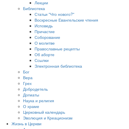
Лекции
Библиотека
Статьи "Что нового?"
Воскресные Евангельские чтения
Исповедь
Причастие
Соборование
О молитве
Православные рецепты
Об аборте
Ссылки
Электронная библиотека
Бог
Вера
Грех
Добродетель
Догматы
Наука и религия
О храме
Церковный календарь
Эволюция и Креационизм
Жизнь в Церкви