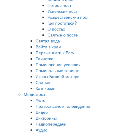
Петров пост
Успенский пост
Рождественский пост
Как поститься?
О постах
Святые о посте
Святая вода
Войти в храм
Первые шаги к Богу
Таинства
Поминовение усопших
Поминальные записки
Иконы Божией матери
Святые
Катехизис
Медиатека
Фото
Православное телевидение
Видео
Викторины
Радиопередачи
Аудио