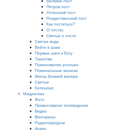
Великий пост
Петров пост
Успенский пост
Рождественский пост
Как поститься?
О постах
Святые о посте
Святая вода
Войти в храм
Первые шаги к Богу
Таинства
Поминовение усопших
Поминальные записки
Иконы Божией матери
Святые
Катехизис
Медиатека
Фото
Православное телевидение
Видео
Викторины
Радиопередачи
Аудио