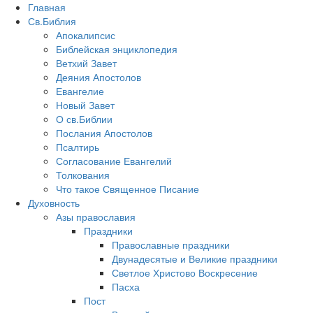
Главная
Св.Библия
Апокалипсис
Библейская энциклопедия
Ветхий Завет
Деяния Апостолов
Евангелие
Новый Завет
О св.Библии
Послания Апостолов
Псалтирь
Согласование Евангелий
Толкования
Что такое Священное Писание
Духовность
Азы православия
Праздники
Православные праздники
Двунадесятые и Великие праздники
Светлое Христово Воскресение
Пасха
Пост