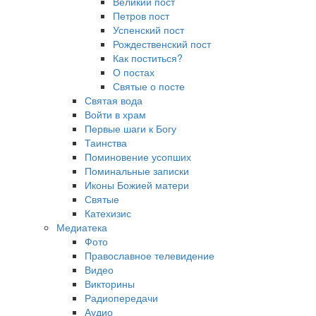
Великий пост
Петров пост
Успенский пост
Рождественский пост
Как поститься?
О постах
Святые о посте
Святая вода
Войти в храм
Первые шаги к Богу
Таинства
Поминовение усопших
Поминальные записки
Иконы Божией матери
Святые
Катехизис
Медиатека
Фото
Православное телевидение
Видео
Викторины
Радиопередачи
Аудио