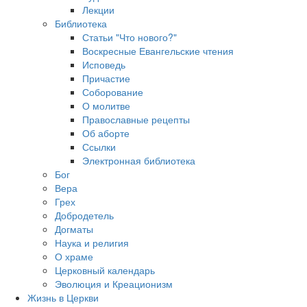
Лекции
Библиотека
Статьи "Что нового?"
Воскресные Евангельские чтения
Исповедь
Причастие
Соборование
О молитве
Православные рецепты
Об аборте
Ссылки
Электронная библиотека
Бог
Вера
Грех
Добродетель
Догматы
Наука и религия
О храме
Церковный календарь
Эволюция и Креационизм
Жизнь в Церкви