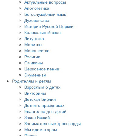
Актуальные вопросы
Апологетика
Богослужебный язык
Духовенство
История Русской Церкви
Колокольный звон
Литургика
Молитвы
Монашество
Религии
Св.иконы
Церковное пение
Экуменизм
Родителям и детям
Взрослым о детях
Викторины
Детская Библия
Детям о праздниках
Евангелие для детей
Закон Божий
Занимательные кроссворды
Мы идем в храм
Песни