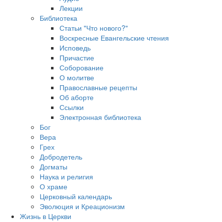
Лекции
Библиотека
Статьи "Что нового?"
Воскресные Евангельские чтения
Исповедь
Причастие
Соборование
О молитве
Православные рецепты
Об аборте
Ссылки
Электронная библиотека
Бог
Вера
Грех
Добродетель
Догматы
Наука и религия
О храме
Церковный календарь
Эволюция и Креационизм
Жизнь в Церкви