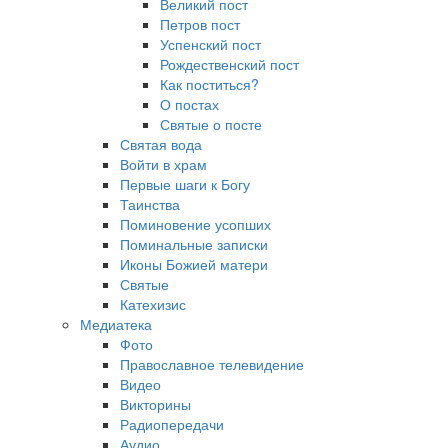
Великий пост
Петров пост
Успенский пост
Рождественский пост
Как поститься?
О постах
Святые о посте
Святая вода
Войти в храм
Первые шаги к Богу
Таинства
Поминовение усопших
Поминальные записки
Иконы Божией матери
Святые
Катехизис
Медиатека
Фото
Православное телевидение
Видео
Викторины
Радиопередачи
Аудио