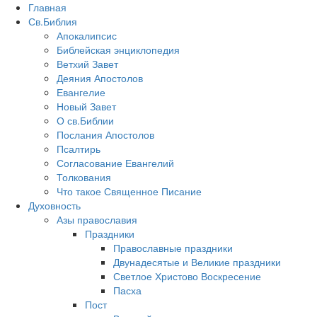
Главная
Св.Библия
Апокалипсис
Библейская энциклопедия
Ветхий Завет
Деяния Апостолов
Евангелие
Новый Завет
О св.Библии
Послания Апостолов
Псалтирь
Согласование Евангелий
Толкования
Что такое Священное Писание
Духовность
Азы православия
Праздники
Православные праздники
Двунадесятые и Великие праздники
Светлое Христово Воскресение
Пасха
Пост