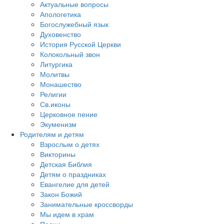
Актуальные вопросы
Апологетика
Богослужебный язык
Духовенство
История Русской Церкви
Колокольный звон
Литургика
Молитвы
Монашество
Религии
Св.иконы
Церковное пение
Экуменизм
Родителям и детям
Взрослым о детях
Викторины
Детская Библия
Детям о праздниках
Евангелие для детей
Закон Божий
Занимательные кроссворды
Мы идем в храм