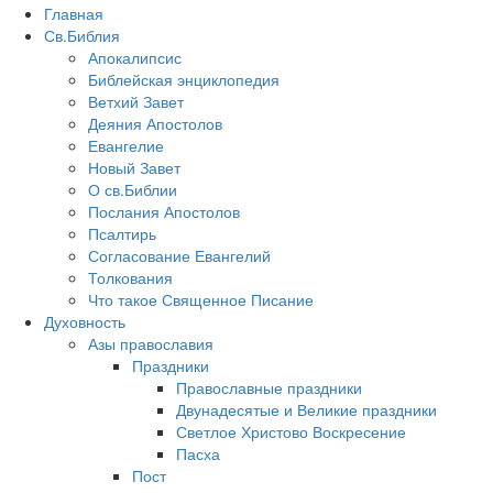
Главная
Св.Библия
Апокалипсис
Библейская энциклопедия
Ветхий Завет
Деяния Апостолов
Евангелие
Новый Завет
О св.Библии
Послания Апостолов
Псалтирь
Согласование Евангелий
Толкования
Что такое Священное Писание
Духовность
Азы православия
Праздники
Православные праздники
Двунадесятые и Великие праздники
Светлое Христово Воскресение
Пасха
Пост