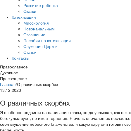
Развитие ребенка
Сказки
Катехизация
Миссиология
Новоначальным
Оглашение
Пособия по катехизации
Служения Церкви
Статьи
Контакты
Православное
Духовное
Просвещение
Главная
/
О различных скорбях
13.12.2023
О различных скорбях
Я особенно подвигся на написание главы, когда услышал, как нек
богохульствуют, не имея терпения. Я очень опечален их несчастьем
себя вкушение небесного блаженства, и какую кару они готовят св
беспечность.