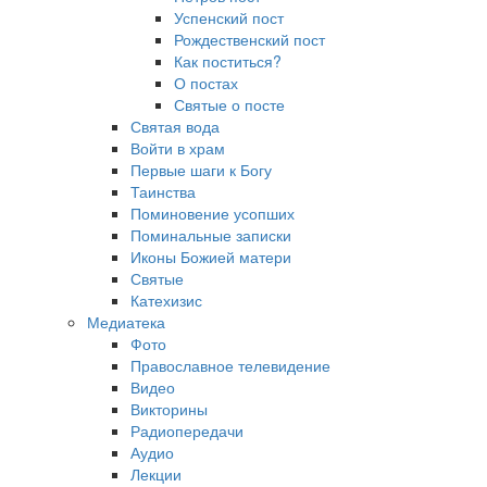
Успенский пост
Рождественский пост
Как поститься?
О постах
Святые о посте
Святая вода
Войти в храм
Первые шаги к Богу
Таинства
Поминовение усопших
Поминальные записки
Иконы Божией матери
Святые
Катехизис
Медиатека
Фото
Православное телевидение
Видео
Викторины
Радиопередачи
Аудио
Лекции