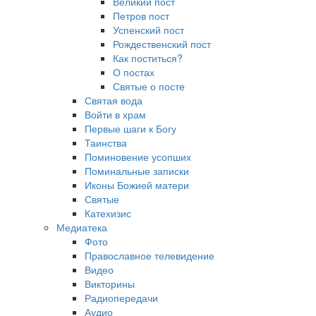
Великий пост
Петров пост
Успенский пост
Рождественский пост
Как поститься?
О постах
Святые о посте
Святая вода
Войти в храм
Первые шаги к Богу
Таинства
Поминовение усопших
Поминальные записки
Иконы Божией матери
Святые
Катехизис
Медиатека
Фото
Православное телевидение
Видео
Викторины
Радиопередачи
Аудио