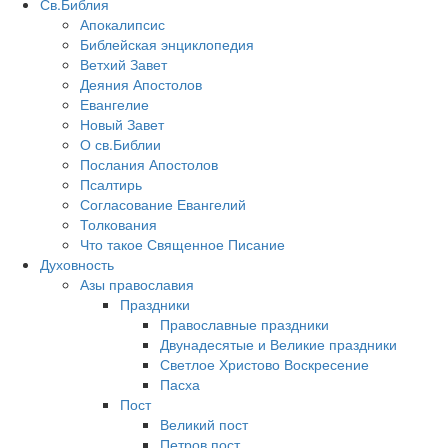
Св.Библия
Апокалипсис
Библейская энциклопедия
Ветхий Завет
Деяния Апостолов
Евангелие
Новый Завет
О св.Библии
Послания Апостолов
Псалтирь
Согласование Евангелий
Толкования
Что такое Священное Писание
Духовность
Азы православия
Праздники
Православные праздники
Двунадесятые и Великие праздники
Светлое Христово Воскресение
Пасха
Пост
Великий пост
Петров пост