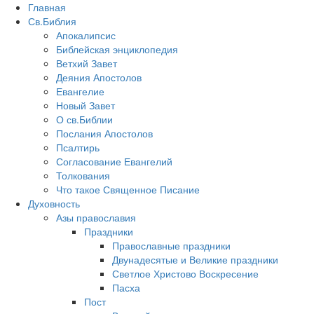
Главная
Св.Библия
Апокалипсис
Библейская энциклопедия
Ветхий Завет
Деяния Апостолов
Евангелие
Новый Завет
О св.Библии
Послания Апостолов
Псалтирь
Согласование Евангелий
Толкования
Что такое Священное Писание
Духовность
Азы православия
Праздники
Православные праздники
Двунадесятые и Великие праздники
Светлое Христово Воскресение
Пасха
Пост