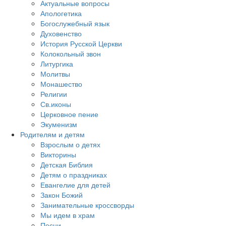
Актуальные вопросы
Апологетика
Богослужебный язык
Духовенство
История Русской Церкви
Колокольный звон
Литургика
Молитвы
Монашество
Религии
Св.иконы
Церковное пение
Экуменизм
Родителям и детям
Взрослым о детях
Викторины
Детская Библия
Детям о праздниках
Евангелие для детей
Закон Божий
Занимательные кроссворды
Мы идем в храм
Песни