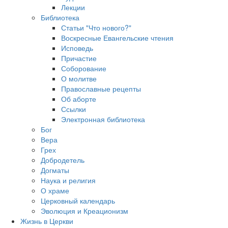
Лекции
Библиотека
Статьи "Что нового?"
Воскресные Евангельские чтения
Исповедь
Причастие
Соборование
О молитве
Православные рецепты
Об аборте
Ссылки
Электронная библиотека
Бог
Вера
Грех
Добродетель
Догматы
Наука и религия
О храме
Церковный календарь
Эволюция и Креационизм
Жизнь в Церкви