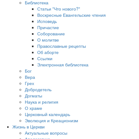
Библиотека
Статьи "Что нового?"
Воскресные Евангельские чтения
Исповедь
Причастие
Соборование
О молитве
Православные рецепты
Об аборте
Ссылки
Электронная библиотека
Бог
Вера
Грех
Добродетель
Догматы
Наука и религия
О храме
Церковный календарь
Эволюция и Креационизм
Жизнь в Церкви
Актуальные вопросы
Апологетика