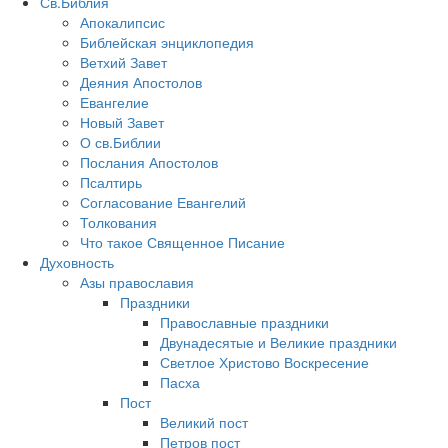
Св.Библия
Апокалипсис
Библейская энциклопедия
Ветхий Завет
Деяния Апостолов
Евангелие
Новый Завет
О св.Библии
Послания Апостолов
Псалтирь
Согласование Евангелий
Толкования
Что такое Священное Писание
Духовность
Азы православия
Праздники
Православные праздники
Двунадесятые и Великие праздники
Светлое Христово Воскресение
Пасха
Пост
Великий пост
Петров пост