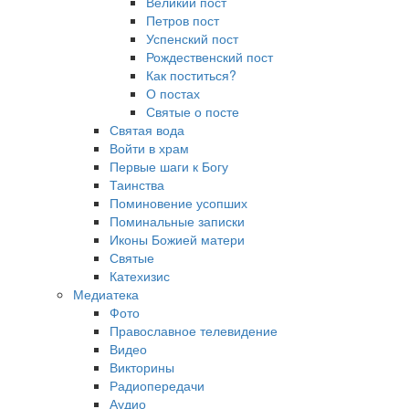
Великий пост
Петров пост
Успенский пост
Рождественский пост
Как поститься?
О постах
Святые о посте
Святая вода
Войти в храм
Первые шаги к Богу
Таинства
Поминовение усопших
Поминальные записки
Иконы Божией матери
Святые
Катехизис
Медиатека
Фото
Православное телевидение
Видео
Викторины
Радиопередачи
Аудио