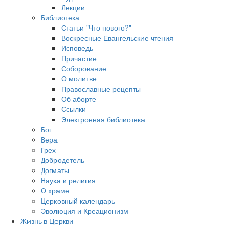
Лекции
Библиотека
Статьи "Что нового?"
Воскресные Евангельские чтения
Исповедь
Причастие
Соборование
О молитве
Православные рецепты
Об аборте
Ссылки
Электронная библиотека
Бог
Вера
Грех
Добродетель
Догматы
Наука и религия
О храме
Церковный календарь
Эволюция и Креационизм
Жизнь в Церкви