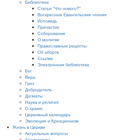
Библиотека
Статьи "Что нового?"
Воскресные Евангельские чтения
Исповедь
Причастие
Соборование
О молитве
Православные рецепты
Об аборте
Ссылки
Электронная библиотека
Бог
Вера
Грех
Добродетель
Догматы
Наука и религия
О храме
Церковный календарь
Эволюция и Креационизм
Жизнь в Церкви
Актуальные вопросы
Апологетика