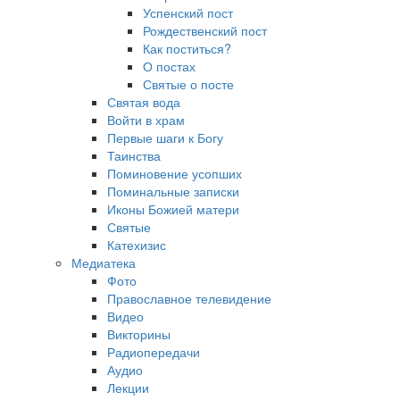
Успенский пост
Рождественский пост
Как поститься?
О постах
Святые о посте
Святая вода
Войти в храм
Первые шаги к Богу
Таинства
Поминовение усопших
Поминальные записки
Иконы Божией матери
Святые
Катехизис
Медиатека
Фото
Православное телевидение
Видео
Викторины
Радиопередачи
Аудио
Лекции