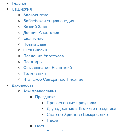
Главная
Св.Библия
Апокалипсис
Библейская энциклопедия
Ветхий Завет
Деяния Апостолов
Евангелие
Новый Завет
О св.Библии
Послания Апостолов
Псалтирь
Согласование Евангелий
Толкования
Что такое Священное Писание
Духовность
Азы православия
Праздники
Православные праздники
Двунадесятые и Великие праздники
Светлое Христово Воскресение
Пасха
Пост