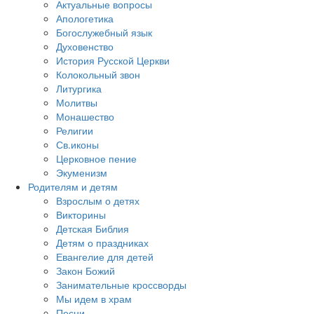
Актуальные вопросы
Апологетика
Богослужебный язык
Духовенство
История Русской Церкви
Колокольный звон
Литургика
Молитвы
Монашество
Религии
Св.иконы
Церковное пение
Экуменизм
Родителям и детям
Взрослым о детях
Викторины
Детская Библия
Детям о праздниках
Евангелие для детей
Закон Божий
Занимательные кроссворды
Мы идем в храм
Песни