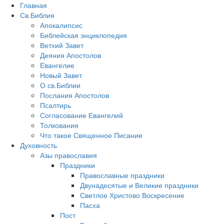
Главная
Св.Библия
Апокалипсис
Библейская энциклопедия
Ветхий Завет
Деяния Апостолов
Евангелие
Новый Завет
О св.Библии
Послания Апостолов
Псалтирь
Согласование Евангелий
Толкования
Что такое Священное Писание
Духовность
Азы православия
Праздники
Православные праздники
Двунадесятые и Великие праздники
Светлое Христово Воскресение
Пасха
Пост