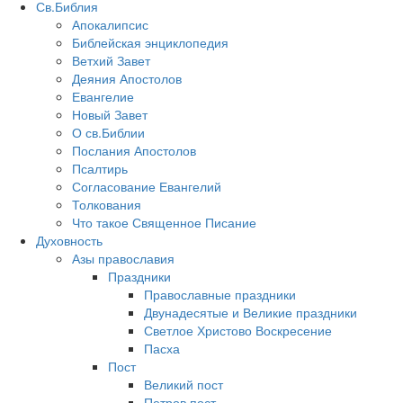
Св.Библия
Апокалипсис
Библейская энциклопедия
Ветхий Завет
Деяния Апостолов
Евангелие
Новый Завет
О св.Библии
Послания Апостолов
Псалтирь
Согласование Евангелий
Толкования
Что такое Священное Писание
Духовность
Азы православия
Праздники
Православные праздники
Двунадесятые и Великие праздники
Светлое Христово Воскресение
Пасха
Пост
Великий пост
Петров пост