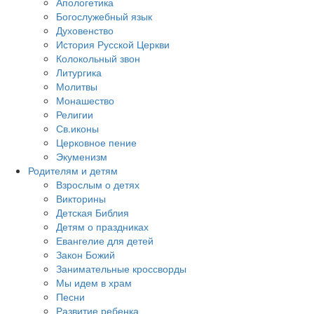
Апологетика
Богослужебный язык
Духовенство
История Русской Церкви
Колокольный звон
Литургика
Молитвы
Монашество
Религии
Св.иконы
Церковное пение
Экуменизм
Родителям и детям
Взрослым о детях
Викторины
Детская Библия
Детям о праздниках
Евангелие для детей
Закон Божий
Занимательные кроссворды
Мы идем в храм
Песни
Развитие ребенка