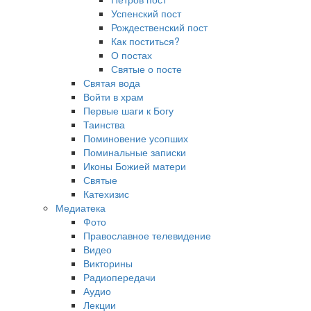
Успенский пост
Рождественский пост
Как поститься?
О постах
Святые о посте
Святая вода
Войти в храм
Первые шаги к Богу
Таинства
Поминовение усопших
Поминальные записки
Иконы Божией матери
Святые
Катехизис
Медиатека
Фото
Православное телевидение
Видео
Викторины
Радиопередачи
Аудио
Лекции