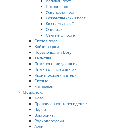
Великий пост
Петров пост
Успенский пост
Рождественский пост
Как поститься?
О постах
Святые о посте
Святая вода
Войти в храм
Первые шаги к Богу
Таинства
Поминовение усопших
Поминальные записки
Иконы Божией матери
Святые
Катехизис
Медиатека
Фото
Православное телевидение
Видео
Викторины
Радиопередачи
Аудио