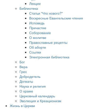
Лекции
Библиотека
Статьи "Что нового?"
Воскресные Евангельские чтения
Исповедь
Причастие
Соборование
О молитве
Православные рецепты
Об аборте
Ссылки
Электронная библиотека
Бог
Вера
Грех
Добродетель
Догматы
Наука и религия
О храме
Церковный календарь
Эволюция и Креационизм
Жизнь в Церкви