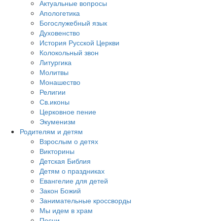
Актуальные вопросы
Апологетика
Богослужебный язык
Духовенство
История Русской Церкви
Колокольный звон
Литургика
Молитвы
Монашество
Религии
Св.иконы
Церковное пение
Экуменизм
Родителям и детям
Взрослым о детях
Викторины
Детская Библия
Детям о праздниках
Евангелие для детей
Закон Божий
Занимательные кроссворды
Мы идем в храм
Песни