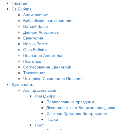
Главная
Св.Библия
Апокалипсис
Библейская энциклопедия
Ветхий Завет
Деяния Апостолов
Евангелие
Новый Завет
О св.Библии
Послания Апостолов
Псалтирь
Согласование Евангелий
Толкования
Что такое Священное Писание
Духовность
Азы православия
Праздники
Православные праздники
Двунадесятые и Великие праздники
Светлое Христово Воскресение
Пасха
Пост