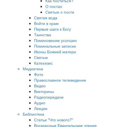
Как поститься?
О постах
Святые о посте
Святая вода
Войти в храм
Первые шаги к Богу
Таинства
Поминовение усопших
Поминальные записки
Иконы Божией матери
Святые
Катехизис
Медиатека
Фото
Православное телевидение
Видео
Викторины
Радиопередачи
Аудио
Лекции
Библиотека
Статьи "Что нового?"
Воскресные Евангельские чтения