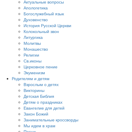
Актуальные вопросы
Апологетика
Богослужебный язык
Духовенство
История Русской Церкви
Колокольный звон
Литургика
Молитвы
Монашество
Религии
Св.иконы
Церковное пение
Экуменизм
Родителям и детям
Взрослым о детях
Викторины
Детская Библия
Детям о праздниках
Евангелие для детей
Закон Божий
Занимательные кроссворды
Мы идем в храм
Песни