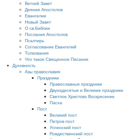
Ветхий Завет
Деяния Апостолов
Евангелие
Новый Завет
О св.Библии
Послания Апостолов
Псалтирь
Согласование Евангелий
Толкования
Что такое Священное Писание
Духовность
Азы православия
Праздники
Православные праздники
Двунадесятые и Великие праздники
Светлое Христово Воскресение
Пасха
Пост
Великий пост
Петров пост
Успенский пост
Рождественский пост