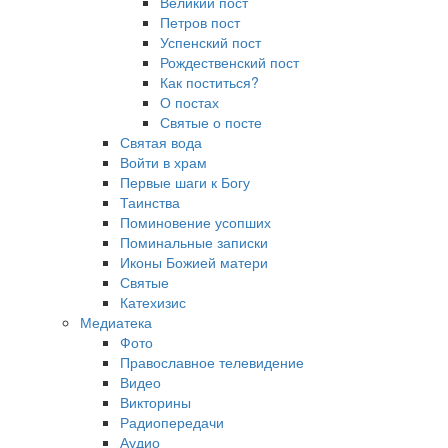
Великий пост
Петров пост
Успенский пост
Рождественский пост
Как поститься?
О постах
Святые о посте
Святая вода
Войти в храм
Первые шаги к Богу
Таинства
Поминовение усопших
Поминальные записки
Иконы Божией матери
Святые
Катехизис
Медиатека
Фото
Православное телевидение
Видео
Викторины
Радиопередачи
Аудио