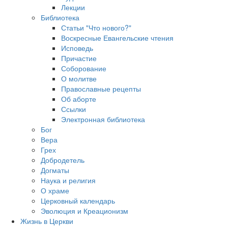
Лекции
Библиотека
Статьи "Что нового?"
Воскресные Евангельские чтения
Исповедь
Причастие
Соборование
О молитве
Православные рецепты
Об аборте
Ссылки
Электронная библиотека
Бог
Вера
Грех
Добродетель
Догматы
Наука и религия
О храме
Церковный календарь
Эволюция и Креационизм
Жизнь в Церкви