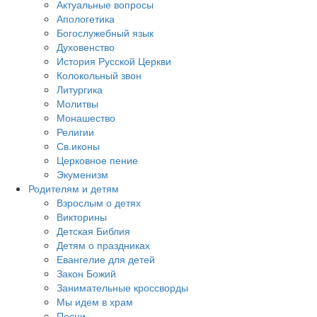
Актуальные вопросы
Апологетика
Богослужебный язык
Духовенство
История Русской Церкви
Колокольный звон
Литургика
Молитвы
Монашество
Религии
Св.иконы
Церковное пение
Экуменизм
Родителям и детям
Взрослым о детях
Викторины
Детская Библия
Детям о праздниках
Евангелие для детей
Закон Божий
Занимательные кроссворды
Мы идем в храм
Песни