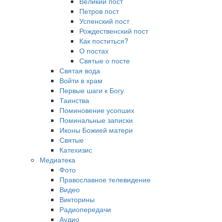
Великий пост
Петров пост
Успенский пост
Рождественский пост
Как поститься?
О постах
Святые о посте
Святая вода
Войти в храм
Первые шаги к Богу
Таинства
Поминовение усопших
Поминальные записки
Иконы Божией матери
Святые
Катехизис
Медиатека
Фото
Православное телевидение
Видео
Викторины
Радиопередачи
Аудио