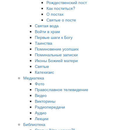
Рождественский пост
Как поститься?
О постах
Святые о посте
Святая вода
Войти в храм
Первые шаги к Богу
Таинства
Поминовение усопших
Поминальные записки
Иконы Божией матери
Святые
Катехизис
Медиатека
Фото
Православное телевидение
Видео
Викторины
Радиопередачи
Аудио
Лекции
Библиотека
Статьи "Что нового?"