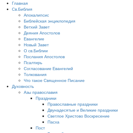
Главная
Св.Библия
Апокалипсис
Библейская энциклопедия
Ветхий Завет
Деяния Апостолов
Евангелие
Новый Завет
О св.Библии
Послания Апостолов
Псалтирь
Согласование Евангелий
Толкования
Что такое Священное Писание
Духовность
Азы православия
Праздники
Православные праздники
Двунадесятые и Великие праздники
Светлое Христово Воскресение
Пасха
Пост