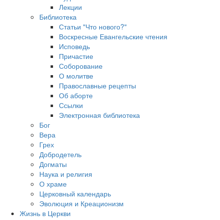
Лекции
Библиотека
Статьи "Что нового?"
Воскресные Евангельские чтения
Исповедь
Причастие
Соборование
О молитве
Православные рецепты
Об аборте
Ссылки
Электронная библиотека
Бог
Вера
Грех
Добродетель
Догматы
Наука и религия
О храме
Церковный календарь
Эволюция и Креационизм
Жизнь в Церкви