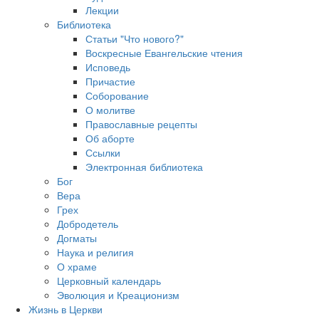
Лекции
Библиотека
Статьи "Что нового?"
Воскресные Евангельские чтения
Исповедь
Причастие
Соборование
О молитве
Православные рецепты
Об аборте
Ссылки
Электронная библиотека
Бог
Вера
Грех
Добродетель
Догматы
Наука и религия
О храме
Церковный календарь
Эволюция и Креационизм
Жизнь в Церкви