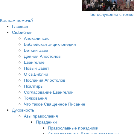
Богослужение с толк
Как нам помочь?
Главная
Св.Библия
Апокалипсис
Библейская энциклопедия
Ветхий Завет
Деяния Апостолов
Евангелие
Новый Завет
О св.Библии
Послания Апостолов
Псалтирь
Согласование Евангелий
Толкования
Что такое Священное Писание
Духовность
Азы православия
Праздники
Православные праздники
Двунадесятые и Великие праздники