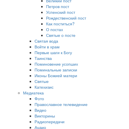
Великий пост
Петров пост
Успенский пост
Рождественский пост
Как поститься?
О постах
Святые о посте
Святая вода
Войти в храм
Первые шаги к Богу
Таинства
Поминовение усопших
Поминальные записки
Иконы Божией матери
Святые
Катехизис
Медиатека
Фото
Православное телевидение
Видео
Викторины
Радиопередачи
Аудио