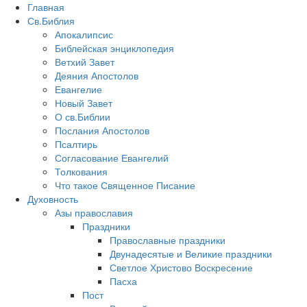
Главная
Св.Библия
Апокалипсис
Библейская энциклопедия
Ветхий Завет
Деяния Апостолов
Евангелие
Новый Завет
О св.Библии
Послания Апостолов
Псалтирь
Согласование Евангелий
Толкования
Что такое Священное Писание
Духовность
Азы православия
Праздники
Православные праздники
Двунадесятые и Великие праздники
Светлое Христово Воскресение
Пасха
Пост