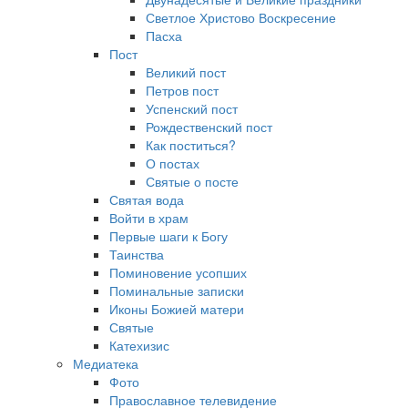
Светлое Христово Воскресение
Пасха
Пост
Великий пост
Петров пост
Успенский пост
Рождественский пост
Как поститься?
О постах
Святые о посте
Святая вода
Войти в храм
Первые шаги к Богу
Таинства
Поминовение усопших
Поминальные записки
Иконы Божией матери
Святые
Катехизис
Медиатека
Фото
Православное телевидение