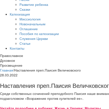
Развитие ребенка
Сказки
Катехизация
Миссиология
Новоначальным
Оглашение
Пособия по катехизации
Служения Церкви
Статьи
Контакты
Православное
Духовное
Просвещение
Главная
/
Наставления преп.Паисия Величковского
28.03.2022
Наставления преп.Паисия Величковског
Среди собственных сочинений преподобного Паисия наше внимание
подзаголовком «Возражение против хулителей ее».
Читайте подробнее в рубрике: Жизнь в Церкви: Молитвы