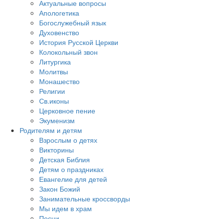
Актуальные вопросы
Апологетика
Богослужебный язык
Духовенство
История Русской Церкви
Колокольный звон
Литургика
Молитвы
Монашество
Религии
Св.иконы
Церковное пение
Экуменизм
Родителям и детям
Взрослым о детях
Викторины
Детская Библия
Детям о праздниках
Евангелие для детей
Закон Божий
Занимательные кроссворды
Мы идем в храм
Песни