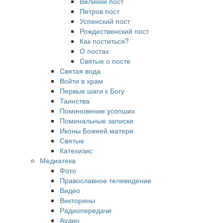
Великий пост
Петров пост
Успенский пост
Рождественский пост
Как поститься?
О постах
Святые о посте
Святая вода
Войти в храм
Первые шаги к Богу
Таинства
Поминовение усопших
Поминальные записки
Иконы Божией матери
Святые
Катехизис
Медиатека
Фото
Православное телевидение
Видео
Викторины
Радиопередачи
Аудио