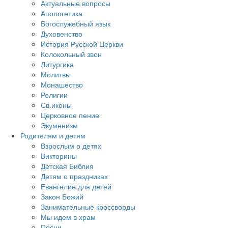
Актуальные вопросы
Апологетика
Богослужебный язык
Духовенство
История Русской Церкви
Колокольный звон
Литургика
Молитвы
Монашество
Религии
Св.иконы
Церковное пение
Экуменизм
Родителям и детям
Взрослым о детях
Викторины
Детская Библия
Детям о праздниках
Евангелие для детей
Закон Божий
Занимательные кроссворды
Мы идем в храм
Песни