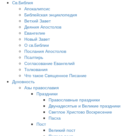
Св.Библия
Апокалипсис
Библейская энциклопедия
Ветхий Завет
Деяния Апостолов
Евангелие
Новый Завет
О св.Библии
Послания Апостолов
Псалтирь
Согласование Евангелий
Толкования
Что такое Священное Писание
Духовность
Азы православия
Праздники
Православные праздники
Двунадесятые и Великие праздники
Светлое Христово Воскресение
Пасха
Пост
Великий пост