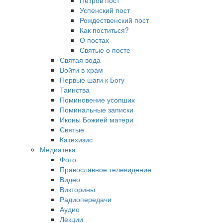
Петров пост
Успенский пост
Рождественский пост
Как поститься?
О постах
Святые о посте
Святая вода
Войти в храм
Первые шаги к Богу
Таинства
Поминовение усопших
Поминальные записки
Иконы Божией матери
Святые
Катехизис
Медиатека
Фото
Православное телевидение
Видео
Викторины
Радиопередачи
Аудио
Лекции