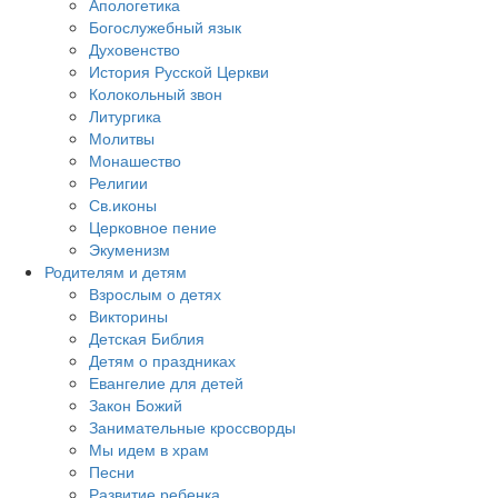
Апологетика
Богослужебный язык
Духовенство
История Русской Церкви
Колокольный звон
Литургика
Молитвы
Монашество
Религии
Св.иконы
Церковное пение
Экуменизм
Родителям и детям
Взрослым о детях
Викторины
Детская Библия
Детям о праздниках
Евангелие для детей
Закон Божий
Занимательные кроссворды
Мы идем в храм
Песни
Развитие ребенка