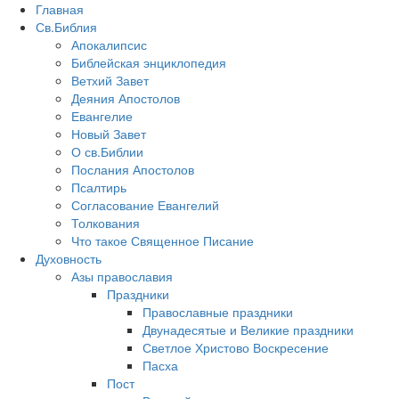
Главная
Св.Библия
Апокалипсис
Библейская энциклопедия
Ветхий Завет
Деяния Апостолов
Евангелие
Новый Завет
О св.Библии
Послания Апостолов
Псалтирь
Согласование Евангелий
Толкования
Что такое Священное Писание
Духовность
Азы православия
Праздники
Православные праздники
Двунадесятые и Великие праздники
Светлое Христово Воскресение
Пасха
Пост