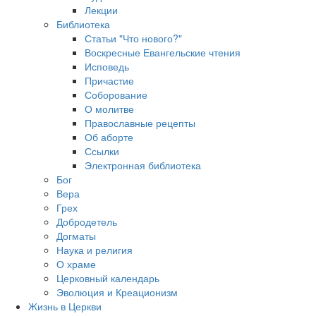
Лекции
Библиотека
Статьи "Что нового?"
Воскресные Евангельские чтения
Исповедь
Причастие
Соборование
О молитве
Православные рецепты
Об аборте
Ссылки
Электронная библиотека
Бог
Вера
Грех
Добродетель
Догматы
Наука и религия
О храме
Церковный календарь
Эволюция и Креационизм
Жизнь в Церкви