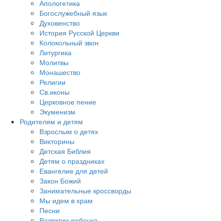
Апологетика
Богослужебный язык
Духовенство
История Русской Церкви
Колокольный звон
Литургика
Молитвы
Монашество
Религии
Св.иконы
Церковное пение
Экуменизм
Родителям и детям
Взрослым о детях
Викторины
Детская Библия
Детям о праздниках
Евангелие для детей
Закон Божий
Занимательные кроссворды
Мы идем в храм
Песни
Развитие ребенка