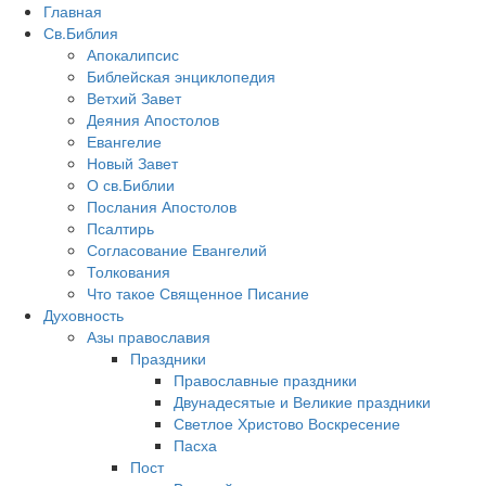
Главная
Св.Библия
Апокалипсис
Библейская энциклопедия
Ветхий Завет
Деяния Апостолов
Евангелие
Новый Завет
О св.Библии
Послания Апостолов
Псалтирь
Согласование Евангелий
Толкования
Что такое Священное Писание
Духовность
Азы православия
Праздники
Православные праздники
Двунадесятые и Великие праздники
Светлое Христово Воскресение
Пасха
Пост