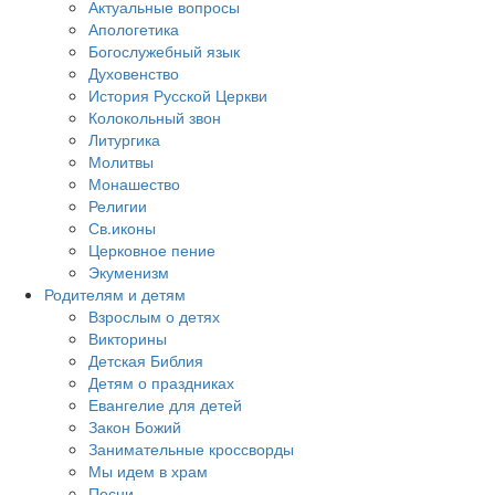
Актуальные вопросы
Апологетика
Богослужебный язык
Духовенство
История Русской Церкви
Колокольный звон
Литургика
Молитвы
Монашество
Религии
Св.иконы
Церковное пение
Экуменизм
Родителям и детям
Взрослым о детях
Викторины
Детская Библия
Детям о праздниках
Евангелие для детей
Закон Божий
Занимательные кроссворды
Мы идем в храм
Песни