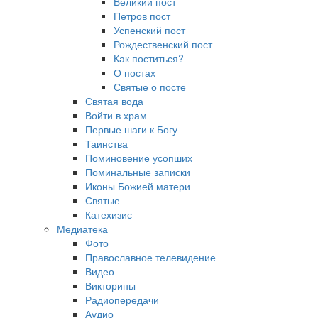
Великий пост
Петров пост
Успенский пост
Рождественский пост
Как поститься?
О постах
Святые о посте
Святая вода
Войти в храм
Первые шаги к Богу
Таинства
Поминовение усопших
Поминальные записки
Иконы Божией матери
Святые
Катехизис
Медиатека
Фото
Православное телевидение
Видео
Викторины
Радиопередачи
Аудио