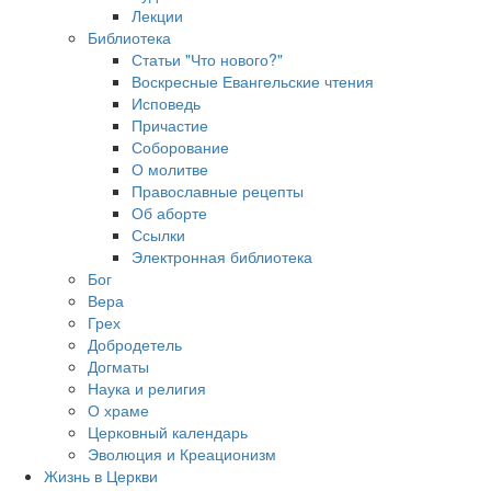
Лекции
Библиотека
Статьи "Что нового?"
Воскресные Евангельские чтения
Исповедь
Причастие
Соборование
О молитве
Православные рецепты
Об аборте
Ссылки
Электронная библиотека
Бог
Вера
Грех
Добродетель
Догматы
Наука и религия
О храме
Церковный календарь
Эволюция и Креационизм
Жизнь в Церкви