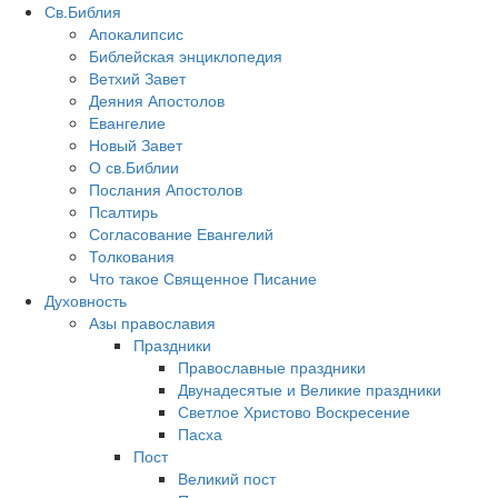
Св.Библия
Апокалипсис
Библейская энциклопедия
Ветхий Завет
Деяния Апостолов
Евангелие
Новый Завет
О св.Библии
Послания Апостолов
Псалтирь
Согласование Евангелий
Толкования
Что такое Священное Писание
Духовность
Азы православия
Праздники
Православные праздники
Двунадесятые и Великие праздники
Светлое Христово Воскресение
Пасха
Пост
Великий пост