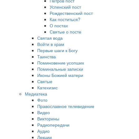
Петров пост
Успенский пост
Рождественский пост
Как поститься?
О постах
Святые о посте
Святая вода
Войти в храм
Первые шаги к Богу
Таинства
Поминовение усопших
Поминальные записки
Иконы Божией матери
Святые
Катехизис
Медиатека
Фото
Православное телевидение
Видео
Викторины
Радиопередачи
Аудио
Лекции