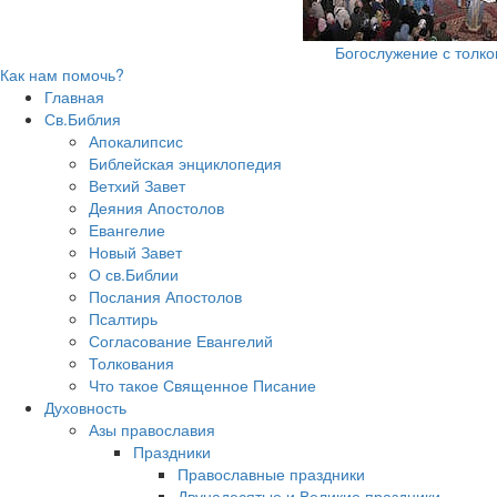
Богослужение с толк
Как нам помочь?
Главная
Св.Библия
Апокалипсис
Библейская энциклопедия
Ветхий Завет
Деяния Апостолов
Евангелие
Новый Завет
О св.Библии
Послания Апостолов
Псалтирь
Согласование Евангелий
Толкования
Что такое Священное Писание
Духовность
Азы православия
Праздники
Православные праздники
Двунадесятые и Великие праздники