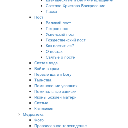
Светлое Христово Воскресение
Пасха
Пост
Великий пост
Петров пост
Успенский пост
Рождественский пост
Как поститься?
О постах
Святые о посте
Святая вода
Войти в храм
Первые шаги к Богу
Таинства
Поминовение усопших
Поминальные записки
Иконы Божией матери
Святые
Катехизис
Медиатека
Фото
Православное телевидение