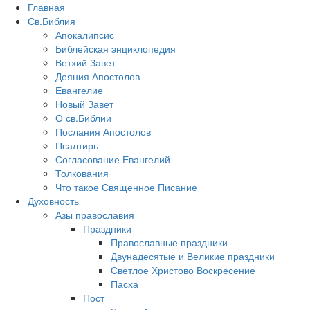
Главная
Св.Библия
Апокалипсис
Библейская энциклопедия
Ветхий Завет
Деяния Апостолов
Евангелие
Новый Завет
О св.Библии
Послания Апостолов
Псалтирь
Согласование Евангелий
Толкования
Что такое Священное Писание
Духовность
Азы православия
Праздники
Православные праздники
Двунадесятые и Великие праздники
Светлое Христово Воскресение
Пасха
Пост