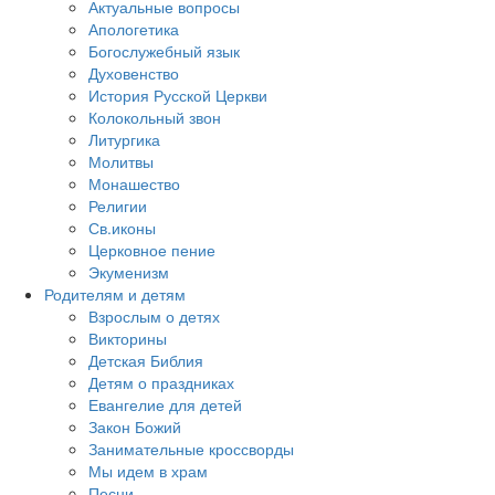
Актуальные вопросы
Апологетика
Богослужебный язык
Духовенство
История Русской Церкви
Колокольный звон
Литургика
Молитвы
Монашество
Религии
Св.иконы
Церковное пение
Экуменизм
Родителям и детям
Взрослым о детях
Викторины
Детская Библия
Детям о праздниках
Евангелие для детей
Закон Божий
Занимательные кроссворды
Мы идем в храм
Песни