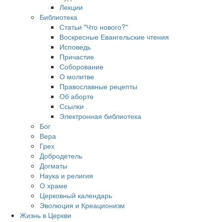
Лекции
Библиотека
Статьи "Что нового?"
Воскресные Евангельские чтения
Исповедь
Причастие
Соборование
О молитве
Православные рецепты
Об аборте
Ссылки
Электронная библиотека
Бог
Вера
Грех
Добродетель
Догматы
Наука и религия
О храме
Церковный календарь
Эволюция и Креационизм
Жизнь в Церкви