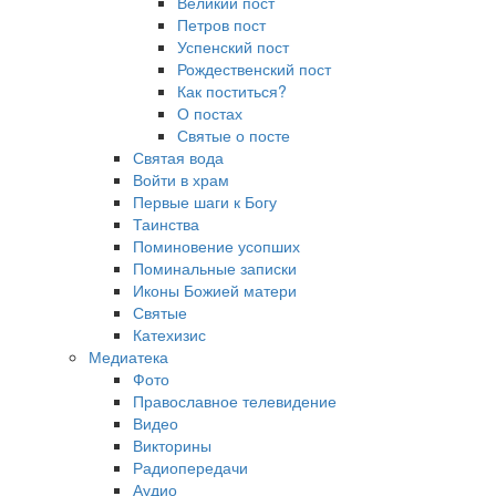
Великий пост
Петров пост
Успенский пост
Рождественский пост
Как поститься?
О постах
Святые о посте
Святая вода
Войти в храм
Первые шаги к Богу
Таинства
Поминовение усопших
Поминальные записки
Иконы Божией матери
Святые
Катехизис
Медиатека
Фото
Православное телевидение
Видео
Викторины
Радиопередачи
Аудио