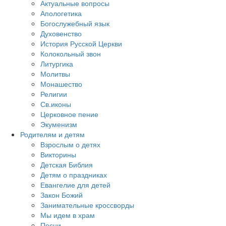
Актуальные вопросы
Апологетика
Богослужебный язык
Духовенство
История Русской Церкви
Колокольный звон
Литургика
Молитвы
Монашество
Религии
Св.иконы
Церковное пение
Экуменизм
Родителям и детям
Взрослым о детях
Викторины
Детская Библия
Детям о праздниках
Евангелие для детей
Закон Божий
Занимательные кроссворды
Мы идем в храм
Песни