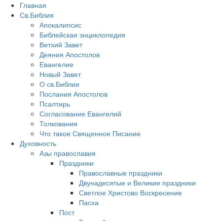
Главная
Св.Библия
Апокалипсис
Библейская энциклопедия
Ветхий Завет
Деяния Апостолов
Евангелие
Новый Завет
О св.Библии
Послания Апостолов
Псалтирь
Согласование Евангелий
Толкования
Что такое Священное Писание
Духовность
Азы православия
Праздники
Православные праздники
Двунадесятые и Великие праздники
Светлое Христово Воскресение
Пасха
Пост