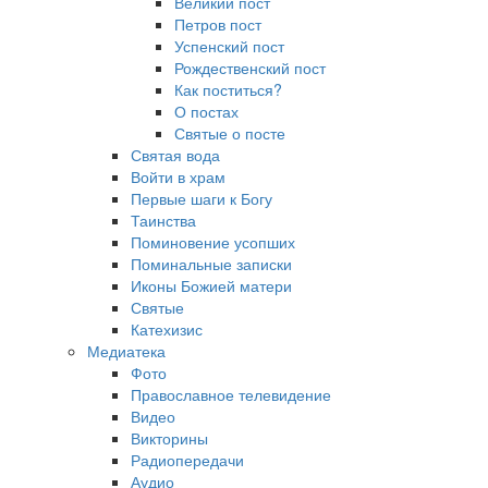
Великий пост
Петров пост
Успенский пост
Рождественский пост
Как поститься?
О постах
Святые о посте
Святая вода
Войти в храм
Первые шаги к Богу
Таинства
Поминовение усопших
Поминальные записки
Иконы Божией матери
Святые
Катехизис
Медиатека
Фото
Православное телевидение
Видео
Викторины
Радиопередачи
Аудио