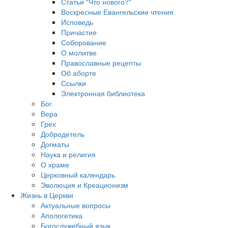
Статьи "Что нового?"
Воскресные Евангельские чтения
Исповедь
Причастие
Соборование
О молитве
Православные рецепты
Об аборте
Ссылки
Электронная библиотека
Бог
Вера
Грех
Добродетель
Догматы
Наука и религия
О храме
Церковный календарь
Эволюция и Креационизм
Жизнь в Церкви
Актуальные вопросы
Апологетика
Богослужебный язык