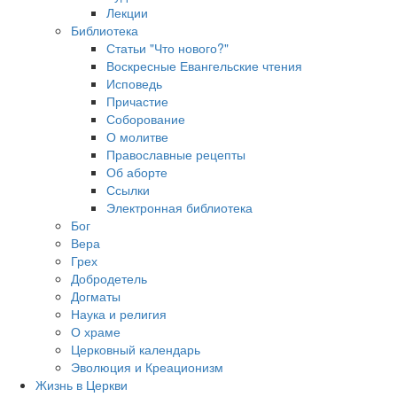
Лекции
Библиотека
Статьи "Что нового?"
Воскресные Евангельские чтения
Исповедь
Причастие
Соборование
О молитве
Православные рецепты
Об аборте
Ссылки
Электронная библиотека
Бог
Вера
Грех
Добродетель
Догматы
Наука и религия
О храме
Церковный календарь
Эволюция и Креационизм
Жизнь в Церкви