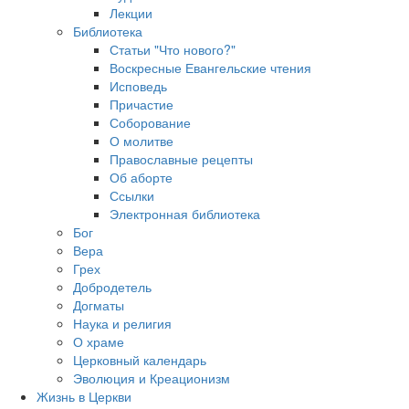
Лекции
Библиотека
Статьи "Что нового?"
Воскресные Евангельские чтения
Исповедь
Причастие
Соборование
О молитве
Православные рецепты
Об аборте
Ссылки
Электронная библиотека
Бог
Вера
Грех
Добродетель
Догматы
Наука и религия
О храме
Церковный календарь
Эволюция и Креационизм
Жизнь в Церкви