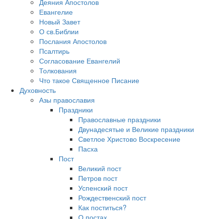
Деяния Апостолов
Евангелие
Новый Завет
О св.Библии
Послания Апостолов
Псалтирь
Согласование Евангелий
Толкования
Что такое Священное Писание
Духовность
Азы православия
Праздники
Православные праздники
Двунадесятые и Великие праздники
Светлое Христово Воскресение
Пасха
Пост
Великий пост
Петров пост
Успенский пост
Рождественский пост
Как поститься?
О постах