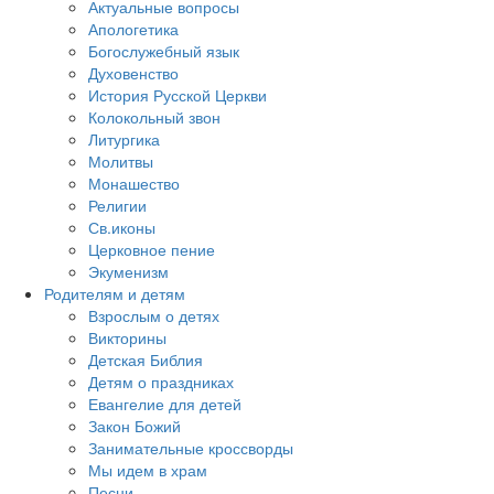
Актуальные вопросы
Апологетика
Богослужебный язык
Духовенство
История Русской Церкви
Колокольный звон
Литургика
Молитвы
Монашество
Религии
Св.иконы
Церковное пение
Экуменизм
Родителям и детям
Взрослым о детях
Викторины
Детская Библия
Детям о праздниках
Евангелие для детей
Закон Божий
Занимательные кроссворды
Мы идем в храм
Песни