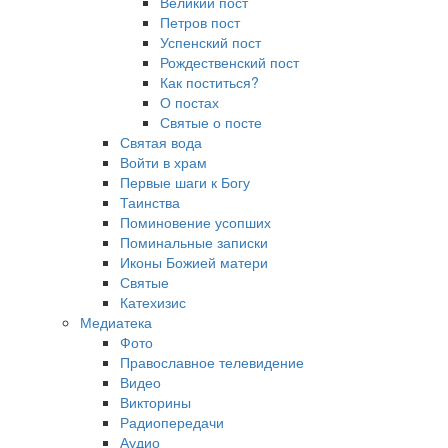
Великий пост
Петров пост
Успенский пост
Рождественский пост
Как поститься?
О постах
Святые о посте
Святая вода
Войти в храм
Первые шаги к Богу
Таинства
Поминовение усопших
Поминальные записки
Иконы Божией матери
Святые
Катехизис
Медиатека
Фото
Православное телевидение
Видео
Викторины
Радиопередачи
Аудио