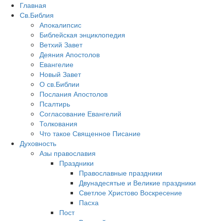
Главная
Св.Библия
Апокалипсис
Библейская энциклопедия
Ветхий Завет
Деяния Апостолов
Евангелие
Новый Завет
О св.Библии
Послания Апостолов
Псалтирь
Согласование Евангелий
Толкования
Что такое Священное Писание
Духовность
Азы православия
Праздники
Православные праздники
Двунадесятые и Великие праздники
Светлое Христово Воскресение
Пасха
Пост