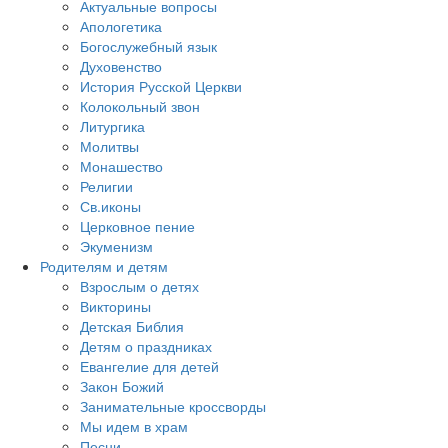
Актуальные вопросы
Апологетика
Богослужебный язык
Духовенство
История Русской Церкви
Колокольный звон
Литургика
Молитвы
Монашество
Религии
Св.иконы
Церковное пение
Экуменизм
Родителям и детям
Взрослым о детях
Викторины
Детская Библия
Детям о праздниках
Евангелие для детей
Закон Божий
Занимательные кроссворды
Мы идем в храм
Песни