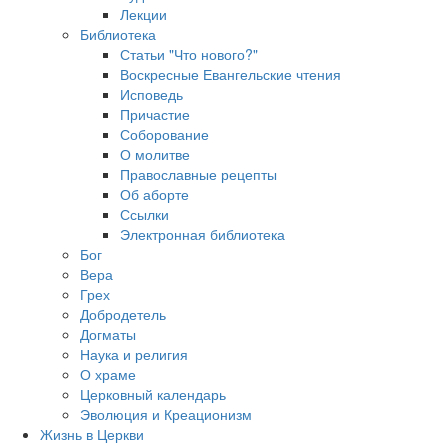
Лекции
Библиотека
Статьи "Что нового?"
Воскресные Евангельские чтения
Исповедь
Причастие
Соборование
О молитве
Православные рецепты
Об аборте
Ссылки
Электронная библиотека
Бог
Вера
Грех
Добродетель
Догматы
Наука и религия
О храме
Церковный календарь
Эволюция и Креационизм
Жизнь в Церкви