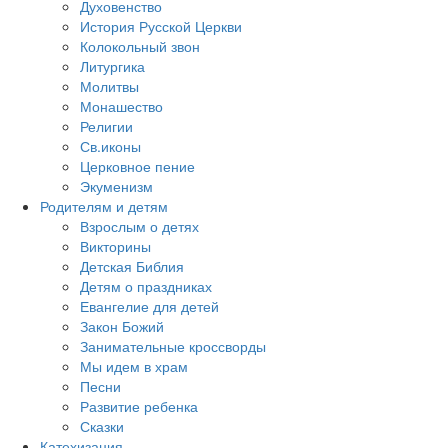
Духовенство
История Русской Церкви
Колокольный звон
Литургика
Молитвы
Монашество
Религии
Св.иконы
Церковное пение
Экуменизм
Родителям и детям
Взрослым о детях
Викторины
Детская Библия
Детям о праздниках
Евангелие для детей
Закон Божий
Занимательные кроссворды
Мы идем в храм
Песни
Развитие ребенка
Сказки
Катехизация