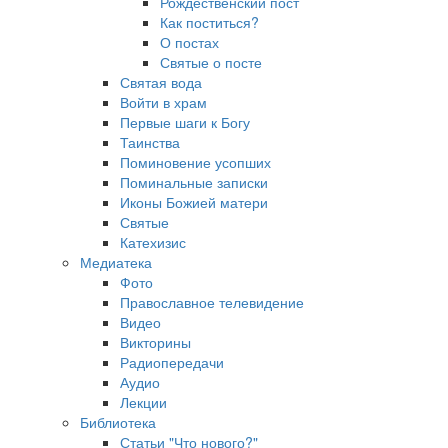
Рождественский пост
Как поститься?
О постах
Святые о посте
Святая вода
Войти в храм
Первые шаги к Богу
Таинства
Поминовение усопших
Поминальные записки
Иконы Божией матери
Святые
Катехизис
Медиатека
Фото
Православное телевидение
Видео
Викторины
Радиопередачи
Аудио
Лекции
Библиотека
Статьи "Что нового?"