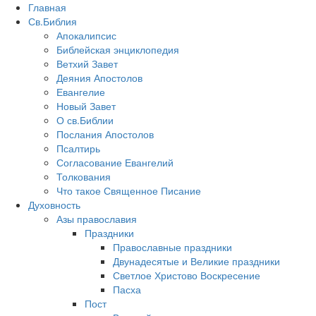
Главная
Св.Библия
Апокалипсис
Библейская энциклопедия
Ветхий Завет
Деяния Апостолов
Евангелие
Новый Завет
О св.Библии
Послания Апостолов
Псалтирь
Согласование Евангелий
Толкования
Что такое Священное Писание
Духовность
Азы православия
Праздники
Православные праздники
Двунадесятые и Великие праздники
Светлое Христово Воскресение
Пасха
Пост