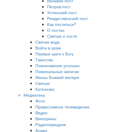
Великий пост
Петров пост
Успенский пост
Рождественский пост
Как поститься?
О постах
Святые о посте
Святая вода
Войти в храм
Первые шаги к Богу
Таинства
Поминовение усопших
Поминальные записки
Иконы Божией матери
Святые
Катехизис
Медиатека
Фото
Православное телевидение
Видео
Викторины
Радиопередачи
Аудио