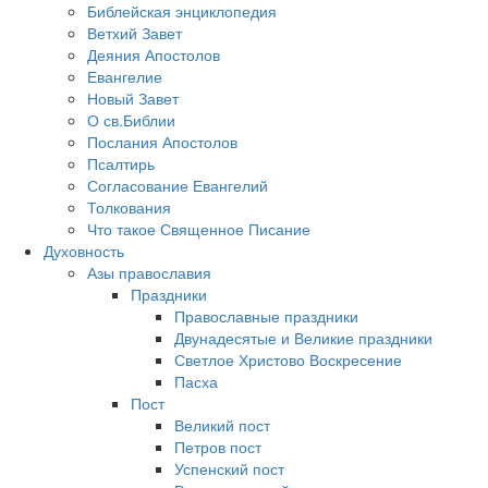
Библейская энциклопедия
Ветхий Завет
Деяния Апостолов
Евангелие
Новый Завет
О св.Библии
Послания Апостолов
Псалтирь
Согласование Евангелий
Толкования
Что такое Священное Писание
Духовность
Азы православия
Праздники
Православные праздники
Двунадесятые и Великие праздники
Светлое Христово Воскресение
Пасха
Пост
Великий пост
Петров пост
Успенский пост