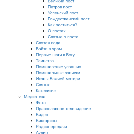
Великий пост
Петров пост
Успенский пост
Рождественский пост
Как поститься?
О постах
Святые о посте
Святая вода
Войти в храм
Первые шаги к Богу
Таинства
Поминовение усопших
Поминальные записки
Иконы Божией матери
Святые
Катехизис
Медиатека
Фото
Православное телевидение
Видео
Викторины
Радиопередачи
Аудио