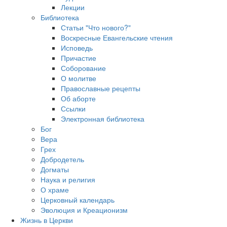
Лекции
Библиотека
Статьи "Что нового?"
Воскресные Евангельские чтения
Исповедь
Причастие
Соборование
О молитве
Православные рецепты
Об аборте
Ссылки
Электронная библиотека
Бог
Вера
Грех
Добродетель
Догматы
Наука и религия
О храме
Церковный календарь
Эволюция и Креационизм
Жизнь в Церкви