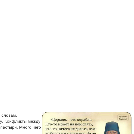
 словам,
ту. Конфликты между
 пастыри. Много чего