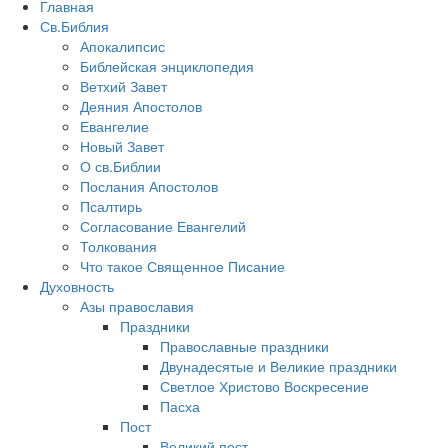
Главная
Св.Библия
Апокалипсис
Библейская энциклопедия
Ветхий Завет
Деяния Апостолов
Евангелие
Новый Завет
О св.Библии
Послания Апостолов
Псалтирь
Согласование Евангелий
Толкования
Что такое Священное Писание
Духовность
Азы православия
Праздники
Православные праздники
Двунадесятые и Великие праздники
Светлое Христово Воскресение
Пасха
Пост
Великий пост