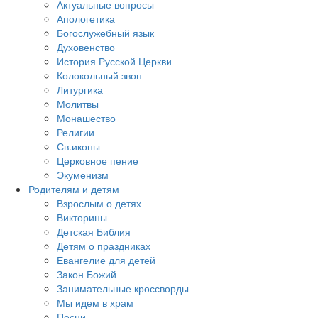
Актуальные вопросы
Апологетика
Богослужебный язык
Духовенство
История Русской Церкви
Колокольный звон
Литургика
Молитвы
Монашество
Религии
Св.иконы
Церковное пение
Экуменизм
Родителям и детям
Взрослым о детях
Викторины
Детская Библия
Детям о праздниках
Евангелие для детей
Закон Божий
Занимательные кроссворды
Мы идем в храм
Песни