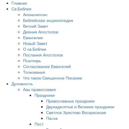
Главная
Св.Библия
Апокалипсис
Библейская энциклопедия
Ветхий Завет
Деяния Апостолов
Евангелие
Новый Завет
О св.Библии
Послания Апостолов
Псалтирь
Согласование Евангелий
Толкования
Что такое Священное Писание
Духовность
Азы православия
Праздники
Православные праздники
Двунадесятые и Великие праздники
Светлое Христово Воскресение
Пасха
Пост