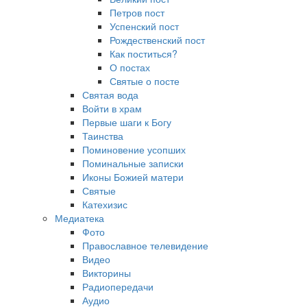
Петров пост
Успенский пост
Рождественский пост
Как поститься?
О постах
Святые о посте
Святая вода
Войти в храм
Первые шаги к Богу
Таинства
Поминовение усопших
Поминальные записки
Иконы Божией матери
Святые
Катехизис
Медиатека
Фото
Православное телевидение
Видео
Викторины
Радиопередачи
Аудио