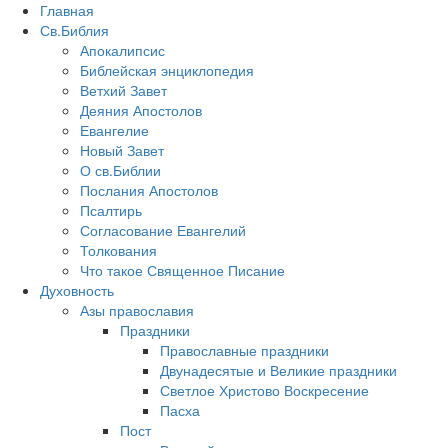
Главная
Св.Библия
Апокалипсис
Библейская энциклопедия
Ветхий Завет
Деяния Апостолов
Евангелие
Новый Завет
О св.Библии
Послания Апостолов
Псалтирь
Согласование Евангелий
Толкования
Что такое Священное Писание
Духовность
Азы православия
Праздники
Православные праздники
Двунадесятые и Великие праздники
Светлое Христово Воскресение
Пасха
Пост