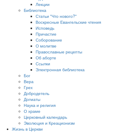
Лекции
Библиотека
Статьи "Что нового?"
Воскресные Евангельские чтения
Исповедь
Причастие
Соборование
О молитве
Православные рецепты
Об аборте
Ссылки
Электронная библиотека
Бог
Вера
Грех
Добродетель
Догматы
Наука и религия
О храме
Церковный календарь
Эволюция и Креационизм
Жизнь в Церкви