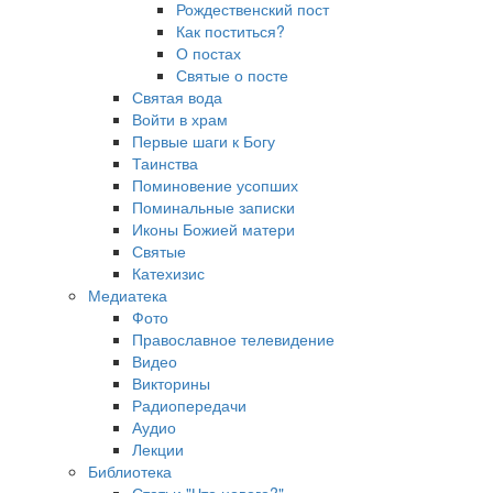
Рождественский пост
Как поститься?
О постах
Святые о посте
Святая вода
Войти в храм
Первые шаги к Богу
Таинства
Поминовение усопших
Поминальные записки
Иконы Божией матери
Святые
Катехизис
Медиатека
Фото
Православное телевидение
Видео
Викторины
Радиопередачи
Аудио
Лекции
Библиотека
Статьи "Что нового?"