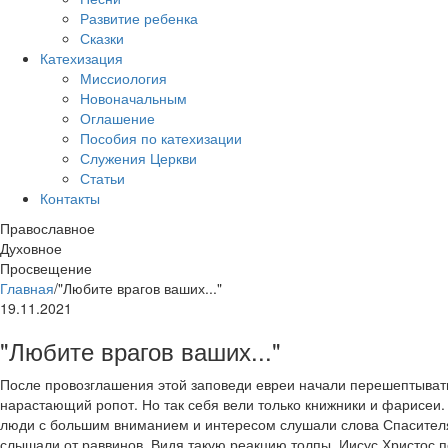
Развитие ребенка
Сказки
Катехизация
Миссиология
Новоначальным
Оглашение
Пособия по катехизации
Служения Церкви
Статьи
Контакты
Православное
Духовное
Просвещение
Главная
/
"Любите врагов ваших..."
19.11.2021
"Любите врагов ваших..."
После провозглашения этой заповеди евреи начали перешептыват
нарастающий ропот. Но так себя вели только книжники и фарисеи.
люди с большим вниманием и интересом слушали слова Спасителя,
слышали от раввинов. Видя такую реакцию толпы, Иисус Христос п