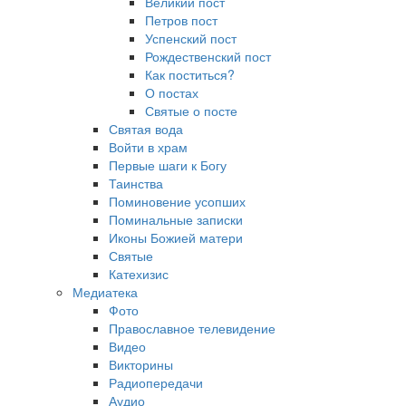
Великий пост
Петров пост
Успенский пост
Рождественский пост
Как поститься?
О постах
Святые о посте
Святая вода
Войти в храм
Первые шаги к Богу
Таинства
Поминовение усопших
Поминальные записки
Иконы Божией матери
Святые
Катехизис
Медиатека
Фото
Православное телевидение
Видео
Викторины
Радиопередачи
Аудио