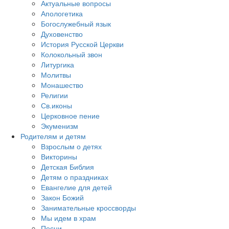
Актуальные вопросы
Апологетика
Богослужебный язык
Духовенство
История Русской Церкви
Колокольный звон
Литургика
Молитвы
Монашество
Религии
Св.иконы
Церковное пение
Экуменизм
Родителям и детям
Взрослым о детях
Викторины
Детская Библия
Детям о праздниках
Евангелие для детей
Закон Божий
Занимательные кроссворды
Мы идем в храм
Песни