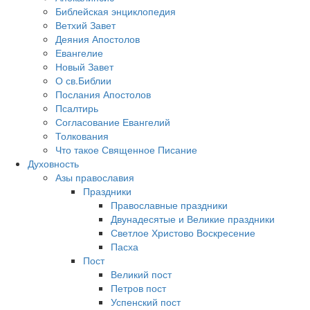
Библейская энциклопедия
Ветхий Завет
Деяния Апостолов
Евангелие
Новый Завет
О св.Библии
Послания Апостолов
Псалтирь
Согласование Евангелий
Толкования
Что такое Священное Писание
Духовность
Азы православия
Праздники
Православные праздники
Двунадесятые и Великие праздники
Светлое Христово Воскресение
Пасха
Пост
Великий пост
Петров пост
Успенский пост