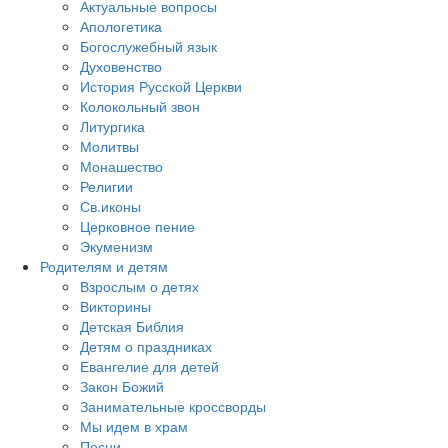
Актуальные вопросы
Апологетика
Богослужебный язык
Духовенство
История Русской Церкви
Колокольный звон
Литургика
Молитвы
Монашество
Религии
Св.иконы
Церковное пение
Экуменизм
Родителям и детям
Взрослым о детях
Викторины
Детская Библия
Детям о праздниках
Евангелие для детей
Закон Божий
Занимательные кроссворды
Мы идем в храм
Песни