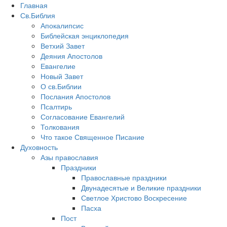
Главная
Св.Библия
Апокалипсис
Библейская энциклопедия
Ветхий Завет
Деяния Апостолов
Евангелие
Новый Завет
О св.Библии
Послания Апостолов
Псалтирь
Согласование Евангелий
Толкования
Что такое Священное Писание
Духовность
Азы православия
Праздники
Православные праздники
Двунадесятые и Великие праздники
Светлое Христово Воскресение
Пасха
Пост