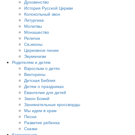
Духовенство
История Русской Церкви
Колокольный звон
Литургика
Молитвы
Монашество
Религии
Св.иконы
Церковное пение
Экуменизм
Родителям и детям
Взрослым о детях
Викторины
Детская Библия
Детям о праздниках
Евангелие для детей
Закон Божий
Занимательные кроссворды
Мы идем в храм
Песни
Развитие ребенка
Сказки
Катехизация