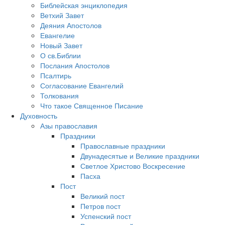
Библейская энциклопедия
Ветхий Завет
Деяния Апостолов
Евангелие
Новый Завет
О св.Библии
Послания Апостолов
Псалтирь
Согласование Евангелий
Толкования
Что такое Священное Писание
Духовность
Азы православия
Праздники
Православные праздники
Двунадесятые и Великие праздники
Светлое Христово Воскресение
Пасха
Пост
Великий пост
Петров пост
Успенский пост