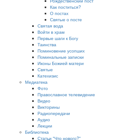
Рождественский пост
Как поститься?
О постах
Святые о посте
Святая вода
Войти в храм
Первые шаги к Богу
Таинства
Поминовение усопших
Поминальные записки
Иконы Божией матери
Святые
Катехизис
Медиатека
Фото
Православное телевидение
Видео
Викторины
Радиопередачи
Аудио
Лекции
Библиотека
Статьи "Что нового?"