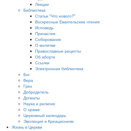
Лекции
Библиотека
Статьи "Что нового?"
Воскресные Евангельские чтения
Исповедь
Причастие
Соборование
О молитве
Православные рецепты
Об аборте
Ссылки
Электронная библиотека
Бог
Вера
Грех
Добродетель
Догматы
Наука и религия
О храме
Церковный календарь
Эволюция и Креационизм
Жизнь в Церкви