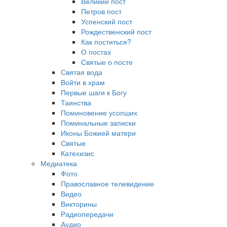
Великий пост
Петров пост
Успенский пост
Рождественский пост
Как поститься?
О постах
Святые о посте
Святая вода
Войти в храм
Первые шаги к Богу
Таинства
Поминовение усопших
Поминальные записки
Иконы Божией матери
Святые
Катехизис
Медиатека
Фото
Православное телевидение
Видео
Викторины
Радиопередачи
Аудио