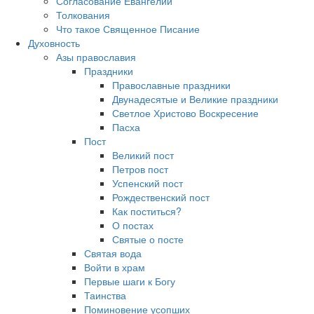
Согласование Евангелий
Толкования
Что такое Священное Писание
Духовность
Азы православия
Праздники
Православные праздники
Двунадесятые и Великие праздники
Светлое Христово Воскресение
Пасха
Пост
Великий пост
Петров пост
Успенский пост
Рождественский пост
Как поститься?
О постах
Святые о посте
Святая вода
Войти в храм
Первые шаги к Богу
Таинства
Поминовение усопших