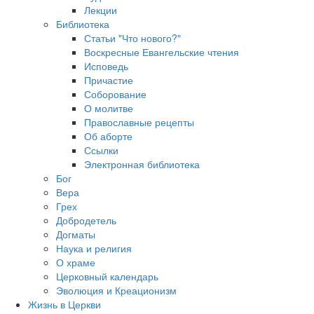
Лекции
Библиотека
Статьи "Что нового?"
Воскресные Евангельские чтения
Исповедь
Причастие
Соборование
О молитве
Православные рецепты
Об аборте
Ссылки
Электронная библиотека
Бог
Вера
Грех
Добродетель
Догматы
Наука и религия
О храме
Церковный календарь
Эволюция и Креационизм
Жизнь в Церкви