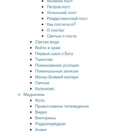
Великий пост
Петров пост
Успенский пост
Рождественский пост
Как поститься?
О постах
Святые о посте
Святая вода
Войти в храм
Первые шаги к Богу
Таинства
Поминовение усопших
Поминальные записки
Иконы Божией матери
Святые
Катехизис
Медиатека
Фото
Православное телевидение
Видео
Викторины
Радиопередачи
Аудио