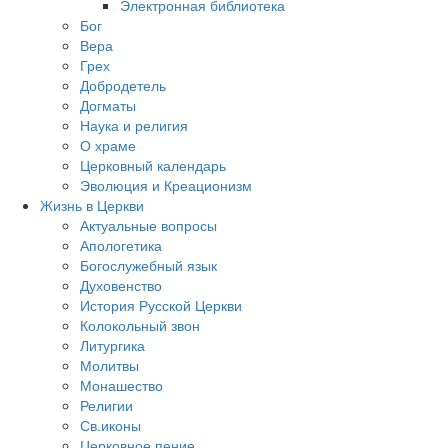
Электронная библиотека
Бог
Вера
Грех
Добродетель
Догматы
Наука и религия
О храме
Церковный календарь
Эволюция и Креационизм
Жизнь в Церкви
Актуальные вопросы
Апологетика
Богослужебный язык
Духовенство
История Русской Церкви
Колокольный звон
Литургика
Молитвы
Монашество
Религии
Св.иконы
Церковное пение