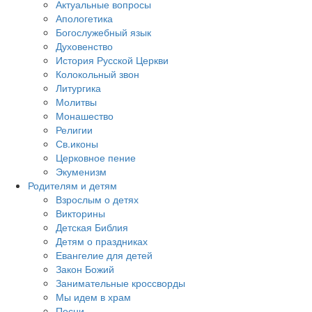
Актуальные вопросы
Апологетика
Богослужебный язык
Духовенство
История Русской Церкви
Колокольный звон
Литургика
Молитвы
Монашество
Религии
Св.иконы
Церковное пение
Экуменизм
Родителям и детям
Взрослым о детях
Викторины
Детская Библия
Детям о праздниках
Евангелие для детей
Закон Божий
Занимательные кроссворды
Мы идем в храм
Песни