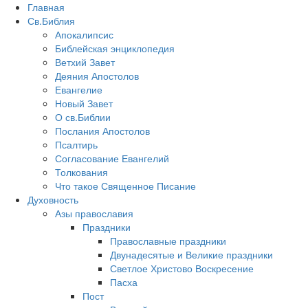
Главная
Св.Библия
Апокалипсис
Библейская энциклопедия
Ветхий Завет
Деяния Апостолов
Евангелие
Новый Завет
О св.Библии
Послания Апостолов
Псалтирь
Согласование Евангелий
Толкования
Что такое Священное Писание
Духовность
Азы православия
Праздники
Православные праздники
Двунадесятые и Великие праздники
Светлое Христово Воскресение
Пасха
Пост