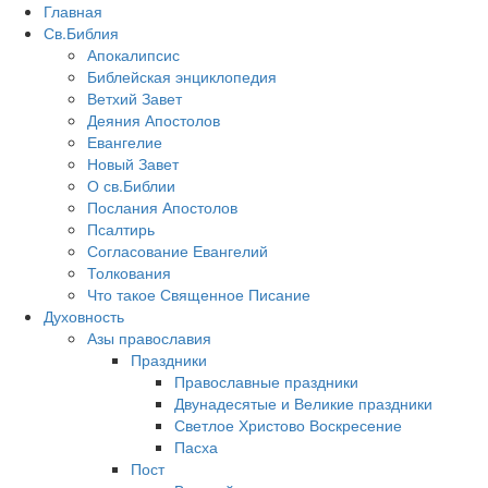
Главная
Св.Библия
Апокалипсис
Библейская энциклопедия
Ветхий Завет
Деяния Апостолов
Евангелие
Новый Завет
О св.Библии
Послания Апостолов
Псалтирь
Согласование Евангелий
Толкования
Что такое Священное Писание
Духовность
Азы православия
Праздники
Православные праздники
Двунадесятые и Великие праздники
Светлое Христово Воскресение
Пасха
Пост