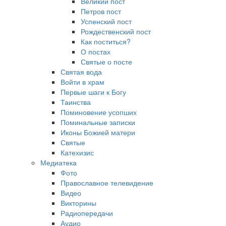
Великий пост
Петров пост
Успенский пост
Рождественский пост
Как поститься?
О постах
Святые о посте
Святая вода
Войти в храм
Первые шаги к Богу
Таинства
Поминовение усопших
Поминальные записки
Иконы Божией матери
Святые
Катехизис
Медиатека
Фото
Православное телевидение
Видео
Викторины
Радиопередачи
Аудио