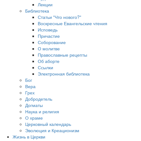
Лекции
Библиотека
Статьи "Что нового?"
Воскресные Евангельские чтения
Исповедь
Причастие
Соборование
О молитве
Православные рецепты
Об аборте
Ссылки
Электронная библиотека
Бог
Вера
Грех
Добродетель
Догматы
Наука и религия
О храме
Церковный календарь
Эволюция и Креационизм
Жизнь в Церкви