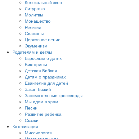
Колокольный звон
Литургика
Молитвы
Монашество
Религии
Св.иконы
Церковное пение
Экуменизм
Родителям и детям
Взрослым о детях
Викторины
Детская Библия
Детям о праздниках
Евангелие для детей
Закон Божий
Занимательные кроссворды
Мы идем в храм
Песни
Развитие ребенка
Сказки
Катехизация
Миссиология
Новоначальным