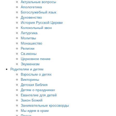
Актуальные вопросы
Апологетика
Богослужебный язык
Духовенство
История Русской Церкви
Колокольный звон
Литургика
Молитвы
Монашество
Религии
Св.иконы
Церковное пение
Экуменизм
Родителям и детям
Взрослым о детях
Викторины
Детская Библия
Детям о праздниках
Евангелие для детей
Закон Божий
Занимательные кроссворды
Мы идем в храм
Песни