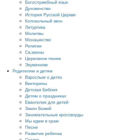
Богослужебный язык
Духовенство
История Русской Церкви
Колокольный звон
Литургика
Молитвы
Монашество
Религии
Св.иконы
Церковное пение
Экуменизм
Родителям и детям
Взрослым о детях
Викторины
Детская Библия
Детям о праздниках
Евангелие для детей
Закон Божий
Занимательные кроссворды
Мы идем в храм
Песни
Развитие ребенка
Сказки