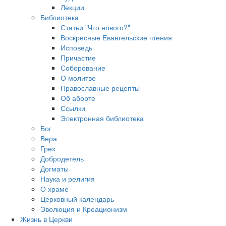
Лекции
Библиотека
Статьи "Что нового?"
Воскресные Евангельские чтения
Исповедь
Причастие
Соборование
О молитве
Православные рецепты
Об аборте
Ссылки
Электронная библиотека
Бог
Вера
Грех
Добродетель
Догматы
Наука и религия
О храме
Церковный календарь
Эволюция и Креационизм
Жизнь в Церкви