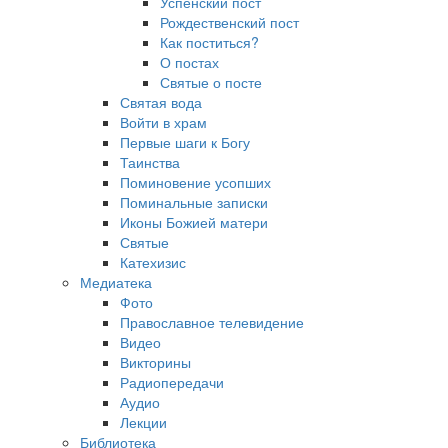
Успенский пост
Рождественский пост
Как поститься?
О постах
Святые о посте
Святая вода
Войти в храм
Первые шаги к Богу
Таинства
Поминовение усопших
Поминальные записки
Иконы Божией матери
Святые
Катехизис
Медиатека
Фото
Православное телевидение
Видео
Викторины
Радиопередачи
Аудио
Лекции
Библиотека