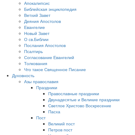
Апокалипсис
Библейская энциклопедия
Ветхий Завет
Деяния Апостолов
Евангелие
Новый Завет
О св.Библии
Послания Апостолов
Псалтирь
Согласование Евангелий
Толкования
Что такое Священное Писание
Духовность
Азы православия
Праздники
Православные праздники
Двунадесятые и Великие праздники
Светлое Христово Воскресение
Пасха
Пост
Великий пост
Петров пост