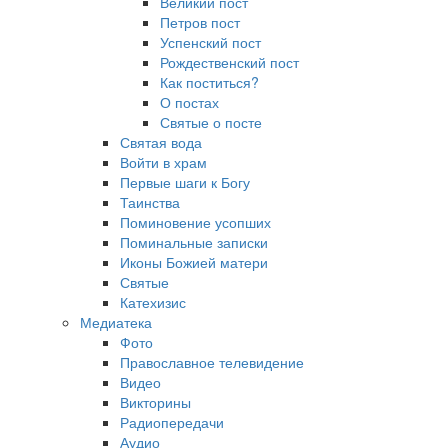
Великий пост
Петров пост
Успенский пост
Рождественский пост
Как поститься?
О постах
Святые о посте
Святая вода
Войти в храм
Первые шаги к Богу
Таинства
Поминовение усопших
Поминальные записки
Иконы Божией матери
Святые
Катехизис
Медиатека
Фото
Православное телевидение
Видео
Викторины
Радиопередачи
Аудио