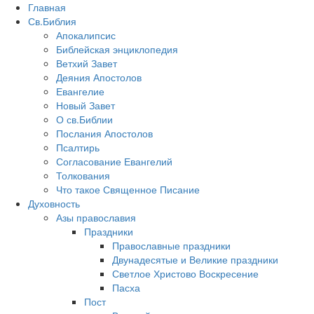
Главная
Св.Библия
Апокалипсис
Библейская энциклопедия
Ветхий Завет
Деяния Апостолов
Евангелие
Новый Завет
О св.Библии
Послания Апостолов
Псалтирь
Согласование Евангелий
Толкования
Что такое Священное Писание
Духовность
Азы православия
Праздники
Православные праздники
Двунадесятые и Великие праздники
Светлое Христово Воскресение
Пасха
Пост