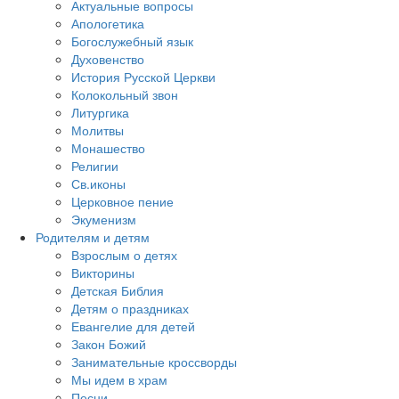
Актуальные вопросы
Апологетика
Богослужебный язык
Духовенство
История Русской Церкви
Колокольный звон
Литургика
Молитвы
Монашество
Религии
Св.иконы
Церковное пение
Экуменизм
Родителям и детям
Взрослым о детях
Викторины
Детская Библия
Детям о праздниках
Евангелие для детей
Закон Божий
Занимательные кроссворды
Мы идем в храм
Песни