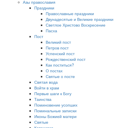
Азы православия
Праздники
Православные праздники
Двунадесятые и Великие праздники
Светлое Христово Воскресение
Пасха
Пост
Великий пост
Петров пост
Успенский пост
Рождественский пост
Как поститься?
О постах
Святые о посте
Святая вода
Войти в храм
Первые шаги к Богу
Таинства
Поминовение усопших
Поминальные записки
Иконы Божией матери
Святые
Катехизис