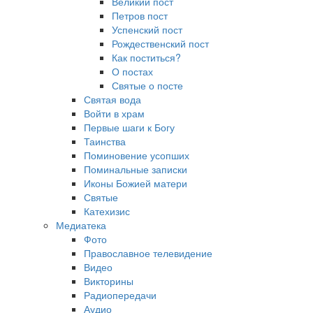
Великий пост
Петров пост
Успенский пост
Рождественский пост
Как поститься?
О постах
Святые о посте
Святая вода
Войти в храм
Первые шаги к Богу
Таинства
Поминовение усопших
Поминальные записки
Иконы Божией матери
Святые
Катехизис
Медиатека
Фото
Православное телевидение
Видео
Викторины
Радиопередачи
Аудио