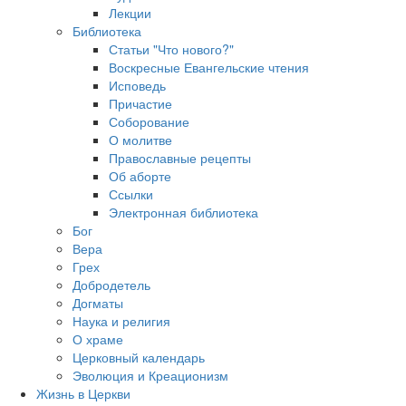
Лекции
Библиотека
Статьи "Что нового?"
Воскресные Евангельские чтения
Исповедь
Причастие
Соборование
О молитве
Православные рецепты
Об аборте
Ссылки
Электронная библиотека
Бог
Вера
Грех
Добродетель
Догматы
Наука и религия
О храме
Церковный календарь
Эволюция и Креационизм
Жизнь в Церкви