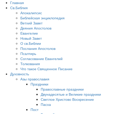
Главная
Св.Библия
Апокалипсис
Библейская энциклопедия
Ветхий Завет
Деяния Апостолов
Евангелие
Новый Завет
О св.Библии
Послания Апостолов
Псалтирь
Согласование Евангелий
Толкования
Что такое Священное Писание
Духовность
Азы православия
Праздники
Православные праздники
Двунадесятые и Великие праздники
Светлое Христово Воскресение
Пасха
Пост