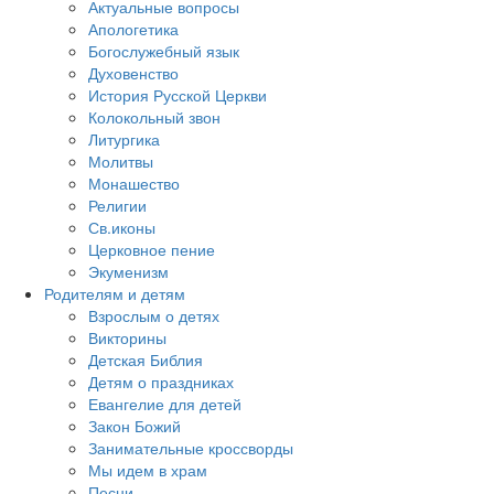
Актуальные вопросы
Апологетика
Богослужебный язык
Духовенство
История Русской Церкви
Колокольный звон
Литургика
Молитвы
Монашество
Религии
Св.иконы
Церковное пение
Экуменизм
Родителям и детям
Взрослым о детях
Викторины
Детская Библия
Детям о праздниках
Евангелие для детей
Закон Божий
Занимательные кроссворды
Мы идем в храм
Песни