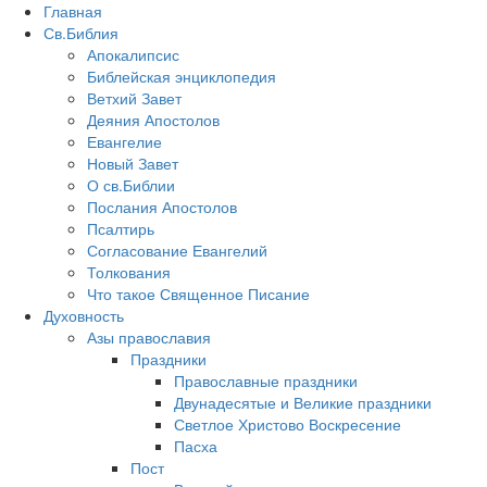
Главная
Св.Библия
Апокалипсис
Библейская энциклопедия
Ветхий Завет
Деяния Апостолов
Евангелие
Новый Завет
О св.Библии
Послания Апостолов
Псалтирь
Согласование Евангелий
Толкования
Что такое Священное Писание
Духовность
Азы православия
Праздники
Православные праздники
Двунадесятые и Великие праздники
Светлое Христово Воскресение
Пасха
Пост