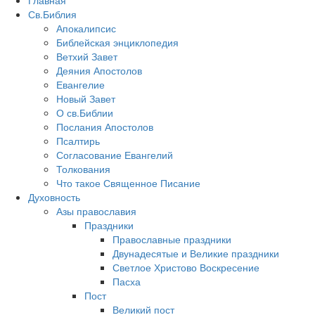
Главная
Св.Библия
Апокалипсис
Библейская энциклопедия
Ветхий Завет
Деяния Апостолов
Евангелие
Новый Завет
О св.Библии
Послания Апостолов
Псалтирь
Согласование Евангелий
Толкования
Что такое Священное Писание
Духовность
Азы православия
Праздники
Православные праздники
Двунадесятые и Великие праздники
Светлое Христово Воскресение
Пасха
Пост
Великий пост