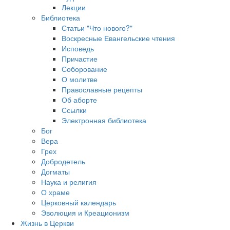
Лекции
Библиотека
Статьи "Что нового?"
Воскресные Евангельские чтения
Исповедь
Причастие
Соборование
О молитве
Православные рецепты
Об аборте
Ссылки
Электронная библиотека
Бог
Вера
Грех
Добродетель
Догматы
Наука и религия
О храме
Церковный календарь
Эволюция и Креационизм
Жизнь в Церкви