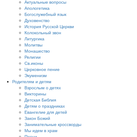
Актуальные вопросы
Апологетика
Богослужебный язык
Духовенство
История Русской Церкви
Колокольный звон
Литургика
Молитвы
Монашество
Религии
Св.иконы
Церковное пение
Экуменизм
Родителям и детям
Взрослым о детях
Викторины
Детская Библия
Детям о праздниках
Евангелие для детей
Закон Божий
Занимательные кроссворды
Мы идем в храм
Песни