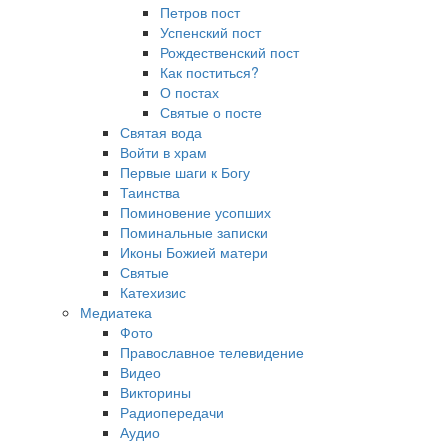
Петров пост
Успенский пост
Рождественский пост
Как поститься?
О постах
Святые о посте
Святая вода
Войти в храм
Первые шаги к Богу
Таинства
Поминовение усопших
Поминальные записки
Иконы Божией матери
Святые
Катехизис
Медиатека
Фото
Православное телевидение
Видео
Викторины
Радиопередачи
Аудио