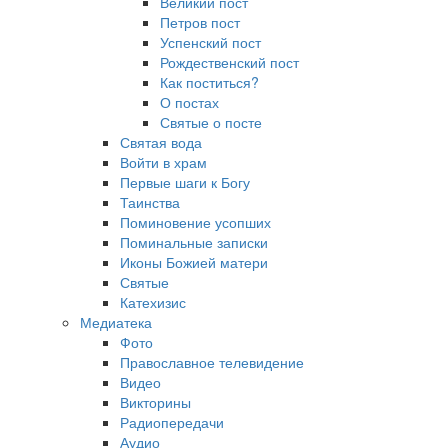
Великий пост
Петров пост
Успенский пост
Рождественский пост
Как поститься?
О постах
Святые о посте
Святая вода
Войти в храм
Первые шаги к Богу
Таинства
Поминовение усопших
Поминальные записки
Иконы Божией матери
Святые
Катехизис
Медиатека
Фото
Православное телевидение
Видео
Викторины
Радиопередачи
Аудио