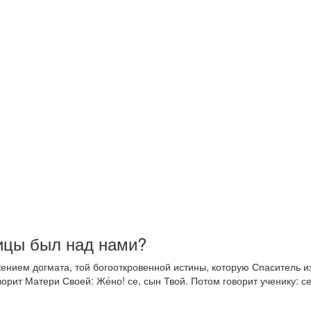
дицы был над нами?
ением догмата, той богооткровенной истины, которую Спаситель из
орит Матери Своей: Же́но! се, сын Твой. Потом говорит ученику: се