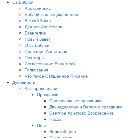
Св.Библия
Апокалипсис
Библейская энциклопедия
Ветхий Завет
Деяния Апостолов
Евангелие
Новый Завет
О св.Библии
Послания Апостолов
Псалтирь
Согласование Евангелий
Толкования
Что такое Священное Писание
Духовность
Азы православия
Праздники
Православные праздники
Двунадесятые и Великие праздники
Светлое Христово Воскресение
Пасха
Пост
Великий пост
Петров пост