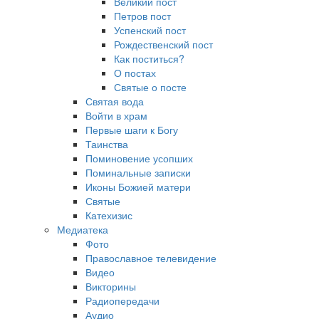
Великий пост
Петров пост
Успенский пост
Рождественский пост
Как поститься?
О постах
Святые о посте
Святая вода
Войти в храм
Первые шаги к Богу
Таинства
Поминовение усопших
Поминальные записки
Иконы Божией матери
Святые
Катехизис
Медиатека
Фото
Православное телевидение
Видео
Викторины
Радиопередачи
Аудио