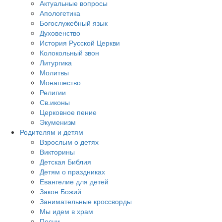
Актуальные вопросы
Апологетика
Богослужебный язык
Духовенство
История Русской Церкви
Колокольный звон
Литургика
Молитвы
Монашество
Религии
Св.иконы
Церковное пение
Экуменизм
Родителям и детям
Взрослым о детях
Викторины
Детская Библия
Детям о праздниках
Евангелие для детей
Закон Божий
Занимательные кроссворды
Мы идем в храм
Песни