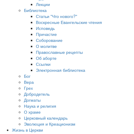
Лекции
Библиотека
Статьи "Что нового?"
Воскресные Евангельские чтения
Исповедь
Причастие
Соборование
О молитве
Православные рецепты
Об аборте
Ссылки
Электронная библиотека
Бог
Вера
Грех
Добродетель
Догматы
Наука и религия
О храме
Церковный календарь
Эволюция и Креационизм
Жизнь в Церкви