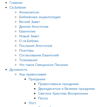
Главная
Св.Библия
Апокалипсис
Библейская энциклопедия
Ветхий Завет
Деяния Апостолов
Евангелие
Новый Завет
О св.Библии
Послания Апостолов
Псалтирь
Согласование Евангелий
Толкования
Что такое Священное Писание
Духовность
Азы православия
Праздники
Православные праздники
Двунадесятые и Великие праздники
Светлое Христово Воскресение
Пасха
Пост