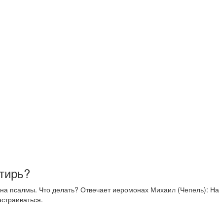
тирь?
 на псалмы. Что делать? Отвечает иеромонах Михаил (Чепель): На
астраиваться.