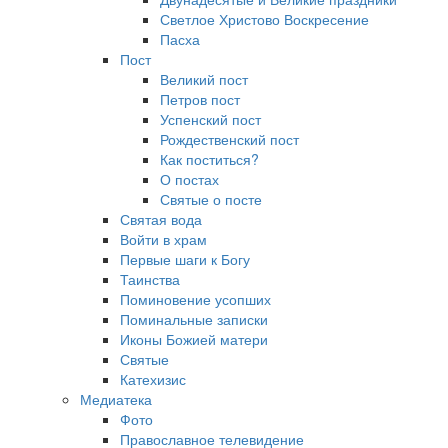
Светлое Христово Воскресение
Пасха
Пост
Великий пост
Петров пост
Успенский пост
Рождественский пост
Как поститься?
О постах
Святые о посте
Святая вода
Войти в храм
Первые шаги к Богу
Таинства
Поминовение усопших
Поминальные записки
Иконы Божией матери
Святые
Катехизис
Медиатека
Фото
Православное телевидение