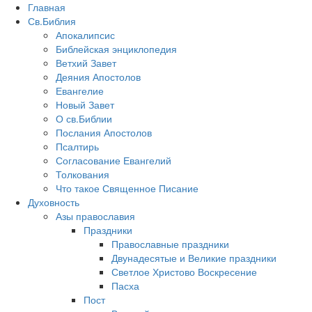
Главная
Св.Библия
Апокалипсис
Библейская энциклопедия
Ветхий Завет
Деяния Апостолов
Евангелие
Новый Завет
О св.Библии
Послания Апостолов
Псалтирь
Согласование Евангелий
Толкования
Что такое Священное Писание
Духовность
Азы православия
Праздники
Православные праздники
Двунадесятые и Великие праздники
Светлое Христово Воскресение
Пасха
Пост