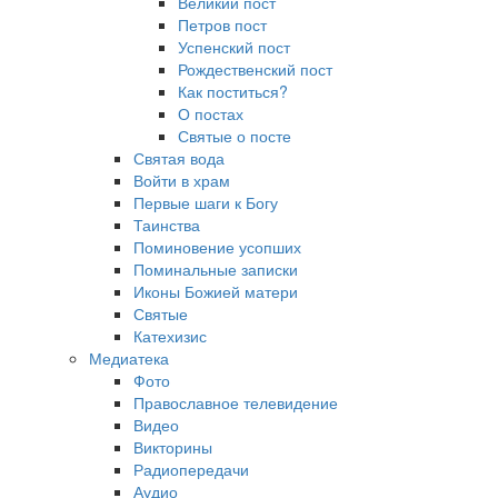
Великий пост
Петров пост
Успенский пост
Рождественский пост
Как поститься?
О постах
Святые о посте
Святая вода
Войти в храм
Первые шаги к Богу
Таинства
Поминовение усопших
Поминальные записки
Иконы Божией матери
Святые
Катехизис
Медиатека
Фото
Православное телевидение
Видео
Викторины
Радиопередачи
Аудио