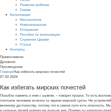
Развитие ребенка
Сказки
Катехизация
Миссиология
Новоначальным
Оглашение
Пособия по катехизации
Служения Церкви
Статьи
Контакты
Православное
Духовное
Просвещение
Главная
/
Как избегать мирских почестей
07.02.2024
Как избегать мирских почестей
Погибла память о нем с шумом
, – говорит пророк. То есть вос
плотском человеке исчезло со звуком мирской суеты. Не устремля
великому достоинству, потому что в самом пути есть опасность. Мы
и сильных людей помнят не дольше дня. Почему ты напрасно при