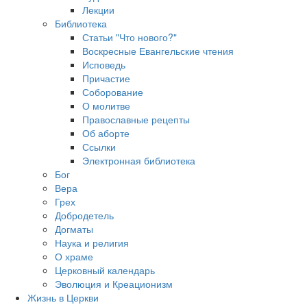
Лекции
Библиотека
Статьи "Что нового?"
Воскресные Евангельские чтения
Исповедь
Причастие
Соборование
О молитве
Православные рецепты
Об аборте
Ссылки
Электронная библиотека
Бог
Вера
Грех
Добродетель
Догматы
Наука и религия
О храме
Церковный календарь
Эволюция и Креационизм
Жизнь в Церкви