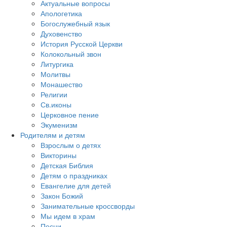
Актуальные вопросы
Апологетика
Богослужебный язык
Духовенство
История Русской Церкви
Колокольный звон
Литургика
Молитвы
Монашество
Религии
Св.иконы
Церковное пение
Экуменизм
Родителям и детям
Взрослым о детях
Викторины
Детская Библия
Детям о праздниках
Евангелие для детей
Закон Божий
Занимательные кроссворды
Мы идем в храм
Песни