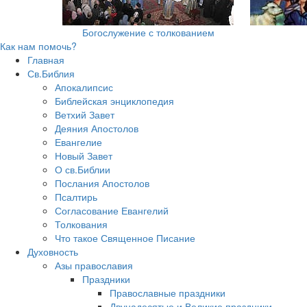
Богослужение с толкованием
Как нам помочь?
Главная
Св.Библия
Апокалипсис
Библейская энциклопедия
Ветхий Завет
Деяния Апостолов
Евангелие
Новый Завет
О св.Библии
Послания Апостолов
Псалтирь
Согласование Евангелий
Толкования
Что такое Священное Писание
Духовность
Азы православия
Праздники
Православные праздники
Двунадесятые и Великие праздники