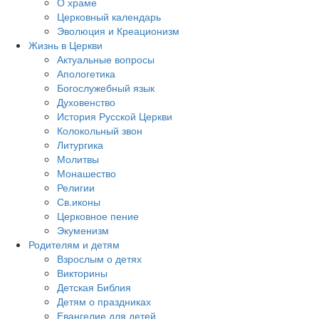
О храме
Церковный календарь
Эволюция и Креационизм
Жизнь в Церкви
Актуальные вопросы
Апологетика
Богослужебный язык
Духовенство
История Русской Церкви
Колокольный звон
Литургика
Молитвы
Монашество
Религии
Св.иконы
Церковное пение
Экуменизм
Родителям и детям
Взрослым о детях
Викторины
Детская Библия
Детям о праздниках
Евангелие для детей