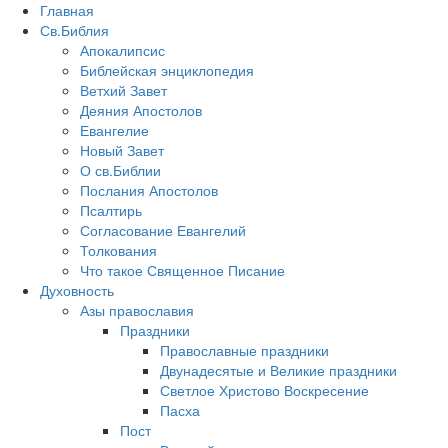
Главная
Св.Библия
Апокалипсис
Библейская энциклопедия
Ветхий Завет
Деяния Апостолов
Евангелие
Новый Завет
О св.Библии
Послания Апостолов
Псалтирь
Согласование Евангелий
Толкования
Что такое Священное Писание
Духовность
Азы православия
Праздники
Православные праздники
Двунадесятые и Великие праздники
Светлое Христово Воскресение
Пасха
Пост