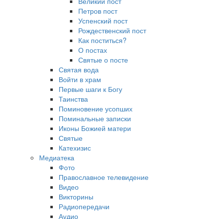
Великий пост
Петров пост
Успенский пост
Рождественский пост
Как поститься?
О постах
Святые о посте
Святая вода
Войти в храм
Первые шаги к Богу
Таинства
Поминовение усопших
Поминальные записки
Иконы Божией матери
Святые
Катехизис
Медиатека
Фото
Православное телевидение
Видео
Викторины
Радиопередачи
Аудио