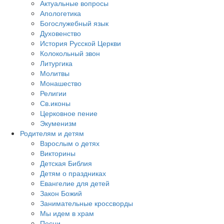
Актуальные вопросы
Апологетика
Богослужебный язык
Духовенство
История Русской Церкви
Колокольный звон
Литургика
Молитвы
Монашество
Религии
Св.иконы
Церковное пение
Экуменизм
Родителям и детям
Взрослым о детях
Викторины
Детская Библия
Детям о праздниках
Евангелие для детей
Закон Божий
Занимательные кроссворды
Мы идем в храм
Песни