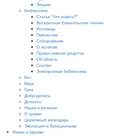
Лекции
Библиотека
Статьи "Что нового?"
Воскресные Евангельские чтения
Исповедь
Причастие
Соборование
О молитве
Православные рецепты
Об аборте
Ссылки
Электронная библиотека
Бог
Вера
Грех
Добродетель
Догматы
Наука и религия
О храме
Церковный календарь
Эволюция и Креационизм
Жизнь в Церкви