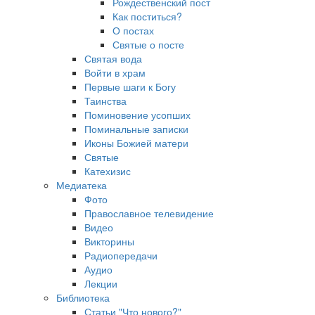
Рождественский пост
Как поститься?
О постах
Святые о посте
Святая вода
Войти в храм
Первые шаги к Богу
Таинства
Поминовение усопших
Поминальные записки
Иконы Божией матери
Святые
Катехизис
Медиатека
Фото
Православное телевидение
Видео
Викторины
Радиопередачи
Аудио
Лекции
Библиотека
Статьи "Что нового?"