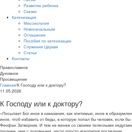
Развитие ребенка
Сказки
Катехизация
Миссиология
Новоначальным
Оглашение
Пособия по катехизации
Служения Церкви
Статьи
Контакты
Православное
Духовное
Просвещение
Главная
/
К Господу или к доктору?
11.05.2026
К Господу или к доктору?
«Посылает Бог иное в наказание, как эпитимью, иное в образумлен
иное, чтоб избавить от беды, в которую попал бы человек, если бы
Феофан Затворник. И тем не менее со своими телесными недугами
труднее, чем с духовными, часто просто игнорируя последние.