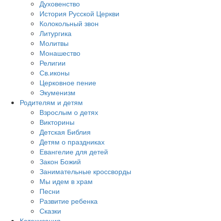
Духовенство
История Русской Церкви
Колокольный звон
Литургика
Молитвы
Монашество
Религии
Св.иконы
Церковное пение
Экуменизм
Родителям и детям
Взрослым о детях
Викторины
Детская Библия
Детям о праздниках
Евангелие для детей
Закон Божий
Занимательные кроссворды
Мы идем в храм
Песни
Развитие ребенка
Сказки
Катехизация