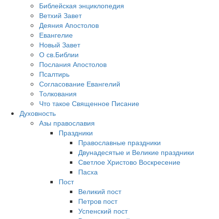
Библейская энциклопедия
Ветхий Завет
Деяния Апостолов
Евангелие
Новый Завет
О св.Библии
Послания Апостолов
Псалтирь
Согласование Евангелий
Толкования
Что такое Священное Писание
Духовность
Азы православия
Праздники
Православные праздники
Двунадесятые и Великие праздники
Светлое Христово Воскресение
Пасха
Пост
Великий пост
Петров пост
Успенский пост