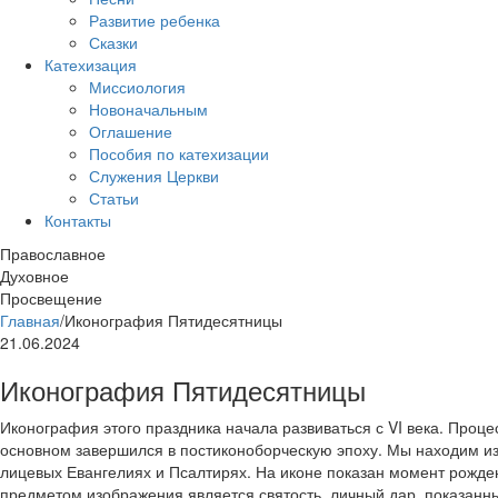
Развитие ребенка
Сказки
Катехизация
Миссиология
Новоначальным
Оглашение
Пособия по катехизации
Служения Церкви
Статьи
Контакты
Православное
Духовное
Просвещение
Главная
/
Иконография Пятидесятницы
21.06.2024
Иконография Пятидесятницы
Иконография этого праздника начала развиваться с VI века. Проц
основном завершился в постиконоборческую эпоху. Мы находим и
лицевых Евангелиях и Псалтирях. На иконе показан момент рожден
предметом изображения является святость, личный дар, показанны