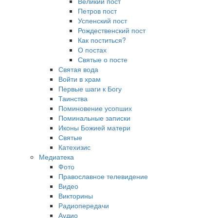
Великий пост
Петров пост
Успенский пост
Рождественский пост
Как поститься?
О постах
Святые о посте
Святая вода
Войти в храм
Первые шаги к Богу
Таинства
Поминовение усопших
Поминальные записки
Иконы Божией матери
Святые
Катехизис
Медиатека
Фото
Православное телевидение
Видео
Викторины
Радиопередачи
Аудио