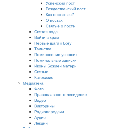
Успенский пост
Рождественский пост
Как поститься?
О постах
Святые о посте
Святая вода
Войти в храм
Первые шаги к Богу
Таинства
Поминовение усопших
Поминальные записки
Иконы Божией матери
Святые
Катехизис
Медиатека
Фото
Православное телевидение
Видео
Викторины
Радиопередачи
Аудио
Лекции