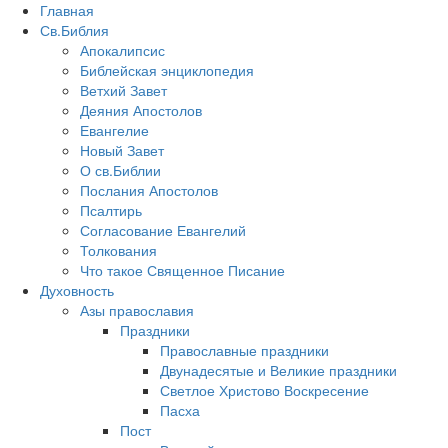
Главная
Св.Библия
Апокалипсис
Библейская энциклопедия
Ветхий Завет
Деяния Апостолов
Евангелие
Новый Завет
О св.Библии
Послания Апостолов
Псалтирь
Согласование Евангелий
Толкования
Что такое Священное Писание
Духовность
Азы православия
Праздники
Православные праздники
Двунадесятые и Великие праздники
Светлое Христово Воскресение
Пасха
Пост