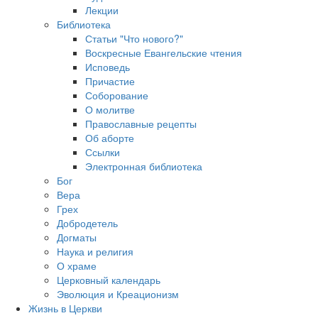
Лекции
Библиотека
Статьи "Что нового?"
Воскресные Евангельские чтения
Исповедь
Причастие
Соборование
О молитве
Православные рецепты
Об аборте
Ссылки
Электронная библиотека
Бог
Вера
Грех
Добродетель
Догматы
Наука и религия
О храме
Церковный календарь
Эволюция и Креационизм
Жизнь в Церкви