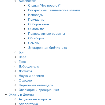
Библиотека
Статьи "Что нового?"
Воскресные Евангельские чтения
Исповедь
Причастие
Соборование
О молитве
Православные рецепты
Об аборте
Ссылки
Электронная библиотека
Бог
Вера
Грех
Добродетель
Догматы
Наука и религия
О храме
Церковный календарь
Эволюция и Креационизм
Жизнь в Церкви
Актуальные вопросы
Апологетика