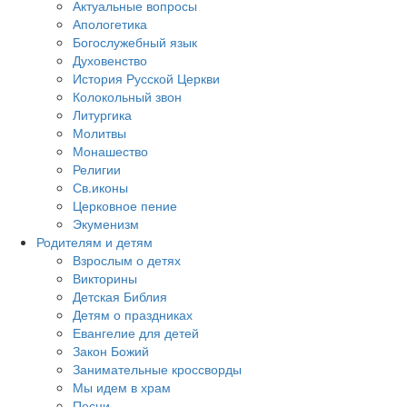
Актуальные вопросы
Апологетика
Богослужебный язык
Духовенство
История Русской Церкви
Колокольный звон
Литургика
Молитвы
Монашество
Религии
Св.иконы
Церковное пение
Экуменизм
Родителям и детям
Взрослым о детях
Викторины
Детская Библия
Детям о праздниках
Евангелие для детей
Закон Божий
Занимательные кроссворды
Мы идем в храм
Песни