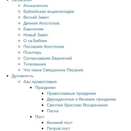
Апокалипсис
Библейская энциклопедия
Ветхий Завет
Деяния Апостолов
Евангелие
Новый Завет
О св.Библии
Послания Апостолов
Псалтирь
Согласование Евангелий
Толкования
Что такое Священное Писание
Духовность
Азы православия
Праздники
Православные праздники
Двунадесятые и Великие праздники
Светлое Христово Воскресение
Пасха
Пост
Великий пост
Петров пост