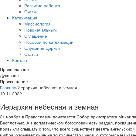
Развитие ребенка
Сказки
Катехизация
Миссиология
Новоначальным
Оглашение
Пособия по катехизации
Служения Церкви
Статьи
Контакты
Православное
Духовное
Просвещение
Главная
/
Иерархия небесная и земная
19.11.2022
Иерархия небесная и земная
21 ноября в Православии почитается Собор Архистратига Михаил
Бесплотных. А в догматическом богословии есть раздел, посвяще
привыкли слышать о том, что всего существует девять ангельских ч
цифра указывает лишь на то количество чинов, о которых нам изве