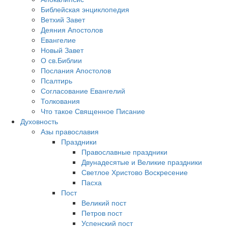
Библейская энциклопедия
Ветхий Завет
Деяния Апостолов
Евангелие
Новый Завет
О св.Библии
Послания Апостолов
Псалтирь
Согласование Евангелий
Толкования
Что такое Священное Писание
Духовность
Азы православия
Праздники
Православные праздники
Двунадесятые и Великие праздники
Светлое Христово Воскресение
Пасха
Пост
Великий пост
Петров пост
Успенский пост