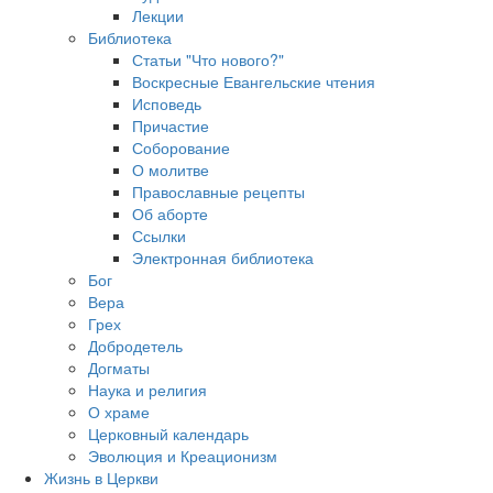
Лекции
Библиотека
Статьи "Что нового?"
Воскресные Евангельские чтения
Исповедь
Причастие
Соборование
О молитве
Православные рецепты
Об аборте
Ссылки
Электронная библиотека
Бог
Вера
Грех
Добродетель
Догматы
Наука и религия
О храме
Церковный календарь
Эволюция и Креационизм
Жизнь в Церкви