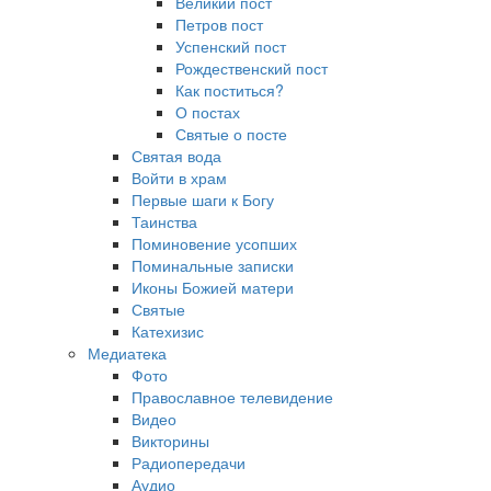
Великий пост
Петров пост
Успенский пост
Рождественский пост
Как поститься?
О постах
Святые о посте
Святая вода
Войти в храм
Первые шаги к Богу
Таинства
Поминовение усопших
Поминальные записки
Иконы Божией матери
Святые
Катехизис
Медиатека
Фото
Православное телевидение
Видео
Викторины
Радиопередачи
Аудио