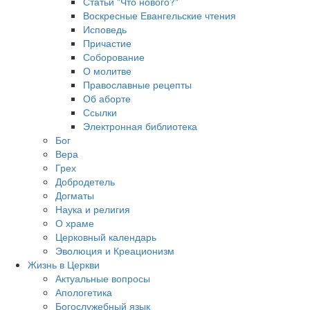
Статьи "Что нового?"
Воскресные Евангельские чтения
Исповедь
Причастие
Соборование
О молитве
Православные рецепты
Об аборте
Ссылки
Электронная библиотека
Бог
Вера
Грех
Добродетель
Догматы
Наука и религия
О храме
Церковный календарь
Эволюция и Креационизм
Жизнь в Церкви
Актуальные вопросы
Апологетика
Богослужебный язык