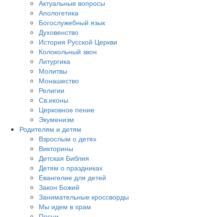
Актуальные вопросы
Апологетика
Богослужебный язык
Духовенство
История Русской Церкви
Колокольный звон
Литургика
Молитвы
Монашество
Религии
Св.иконы
Церковное пение
Экуменизм
Родителям и детям
Взрослым о детях
Викторины
Детская Библия
Детям о праздниках
Евангелие для детей
Закон Божий
Занимательные кроссворды
Мы идем в храм
Песни