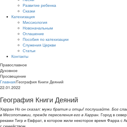
Развитие ребенка
Сказки
Катехизация
Миссиология
Новоначальным
Оглашение
Пособия по катехизации
Служения Церкви
Статьи
Контакты
Православное
Духовное
Просвещение
Главная
/
География Книги Деяний
22.01.2022
География Книги Деяний
Харран
Но он сказал: мужи братия и отцы! послушайте. Бог сл
в Месопотамии, прежде переселения его в Харран.
Город в севе
реками Тигр и Евфрат, в котором жили некоторое время Фарра с А
с семейством.