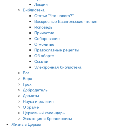
Лекции
Библиотека
Статьи "Что нового?"
Воскресные Евангельские чтения
Исповедь
Причастие
Соборование
О молитве
Православные рецепты
Об аборте
Ссылки
Электронная библиотека
Бог
Вера
Грех
Добродетель
Догматы
Наука и религия
О храме
Церковный календарь
Эволюция и Креационизм
Жизнь в Церкви