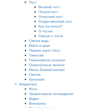
Пост
Великий пост
Петров пост
Успенский пост
Рождественский пост
Как поститься?
О постах
Святые о посте
Святая вода
Войти в храм
Первые шаги к Богу
Таинства
Поминовение усопших
Поминальные записки
Иконы Божией матери
Святые
Катехизис
Медиатека
Фото
Православное телевидение
Видео
Викторины
Радиопередачи