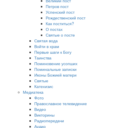
Великий пост
Петров пост
Успенский пост
Рождественский пост
Как поститься?
О постах
Святые о посте
Святая вода
Войти в храм
Первые шаги к Богу
Таинства
Поминовение усопших
Поминальные записки
Иконы Божией матери
Святые
Катехизис
Медиатека
Фото
Православное телевидение
Видео
Викторины
Радиопередачи
Аудио