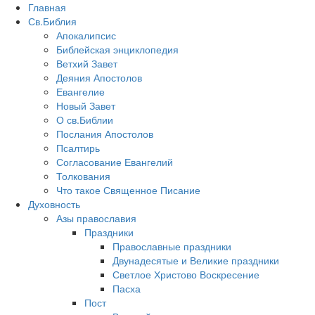
Главная
Св.Библия
Апокалипсис
Библейская энциклопедия
Ветхий Завет
Деяния Апостолов
Евангелие
Новый Завет
О св.Библии
Послания Апостолов
Псалтирь
Согласование Евангелий
Толкования
Что такое Священное Писание
Духовность
Азы православия
Праздники
Православные праздники
Двунадесятые и Великие праздники
Светлое Христово Воскресение
Пасха
Пост