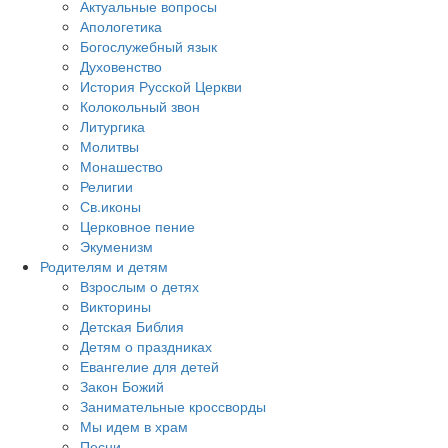
Актуальные вопросы
Апологетика
Богослужебный язык
Духовенство
История Русской Церкви
Колокольный звон
Литургика
Молитвы
Монашество
Религии
Св.иконы
Церковное пение
Экуменизм
Родителям и детям
Взрослым о детях
Викторины
Детская Библия
Детям о праздниках
Евангелие для детей
Закон Божий
Занимательные кроссворды
Мы идем в храм
Песни