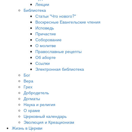
Лекции
Библиотека
Статьи "Что нового?"
Воскресные Евангельские чтения
Исповедь
Причастие
Соборование
О молитве
Православные рецепты
Об аборте
Ссылки
Электронная библиотека
Бог
Вера
Грех
Добродетель
Догматы
Наука и религия
О храме
Церковный календарь
Эволюция и Креационизм
Жизнь в Церкви