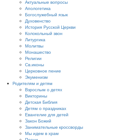
Актуальные вопросы
Апологетика
Богослужебный язык
Духовенство
История Русской Церкви
Колокольный звон
Литургика
Молитвы
Монашество
Религии
Св.иконы
Церковное пение
Экуменизм
Родителям и детям
Взрослым о детях
Викторины
Детская Библия
Детям о праздниках
Евангелие для детей
Закон Божий
Занимательные кроссворды
Мы идем в храм
Песни