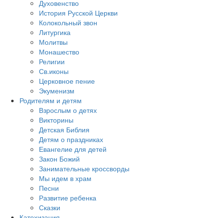
Духовенство
История Русской Церкви
Колокольный звон
Литургика
Молитвы
Монашество
Религии
Св.иконы
Церковное пение
Экуменизм
Родителям и детям
Взрослым о детях
Викторины
Детская Библия
Детям о праздниках
Евангелие для детей
Закон Божий
Занимательные кроссворды
Мы идем в храм
Песни
Развитие ребенка
Сказки
Катехизация