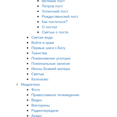
Великий пост
Петров пост
Успенский пост
Рождественский пост
Как поститься?
О постах
Святые о посте
Святая вода
Войти в храм
Первые шаги к Богу
Таинства
Поминовение усопших
Поминальные записки
Иконы Божией матери
Святые
Катехизис
Медиатека
Фото
Православное телевидение
Видео
Викторины
Радиопередачи
Аудио