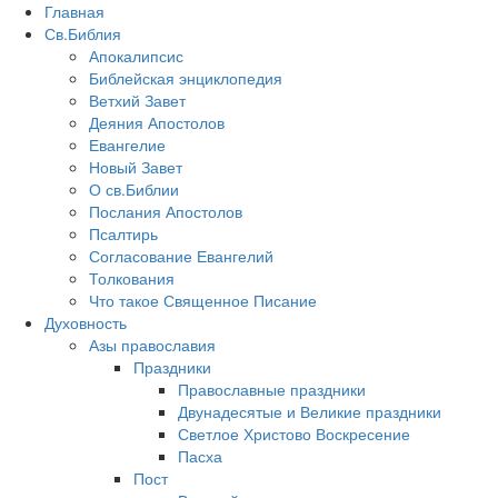
Главная
Св.Библия
Апокалипсис
Библейская энциклопедия
Ветхий Завет
Деяния Апостолов
Евангелие
Новый Завет
О св.Библии
Послания Апостолов
Псалтирь
Согласование Евангелий
Толкования
Что такое Священное Писание
Духовность
Азы православия
Праздники
Православные праздники
Двунадесятые и Великие праздники
Светлое Христово Воскресение
Пасха
Пост