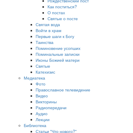
Рождественский пост
Как поститься?
О постах
Святые о посте
Святая вода
Войти в храм
Первые шаги к Богу
Таинства
Поминовение усопших
Поминальные записки
Иконы Божией матери
Святые
Катехизис
Медиатека
Фото
Православное телевидение
Видео
Викторины
Радиопередачи
Аудио
Лекции
Библиотека
Статьи "Что нового?"