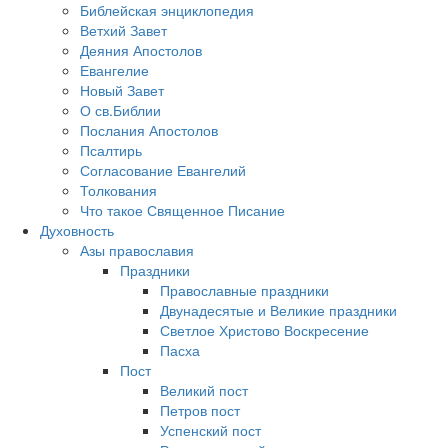
Библейская энциклопедия
Ветхий Завет
Деяния Апостолов
Евангелие
Новый Завет
О св.Библии
Послания Апостолов
Псалтирь
Согласование Евангелий
Толкования
Что такое Священное Писание
Духовность
Азы православия
Праздники
Православные праздники
Двунадесятые и Великие праздники
Светлое Христово Воскресение
Пасха
Пост
Великий пост
Петров пост
Успенский пост