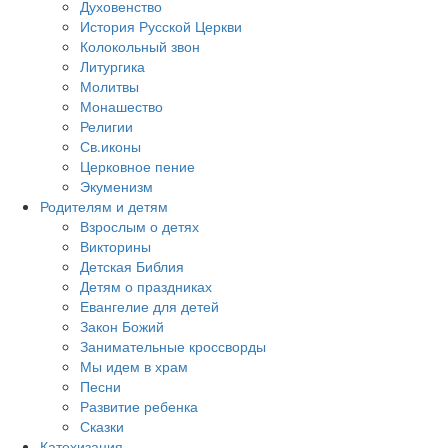
Духовенство
История Русской Церкви
Колокольный звон
Литургика
Молитвы
Монашество
Религии
Св.иконы
Церковное пение
Экуменизм
Родителям и детям
Взрослым о детях
Викторины
Детская Библия
Детям о праздниках
Евангелие для детей
Закон Божий
Занимательные кроссворды
Мы идем в храм
Песни
Развитие ребенка
Сказки
Катехизация