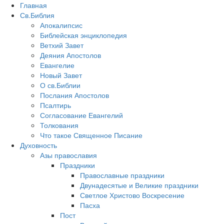
Главная
Св.Библия
Апокалипсис
Библейская энциклопедия
Ветхий Завет
Деяния Апостолов
Евангелие
Новый Завет
О св.Библии
Послания Апостолов
Псалтирь
Согласование Евангелий
Толкования
Что такое Священное Писание
Духовность
Азы православия
Праздники
Православные праздники
Двунадесятые и Великие праздники
Светлое Христово Воскресение
Пасха
Пост