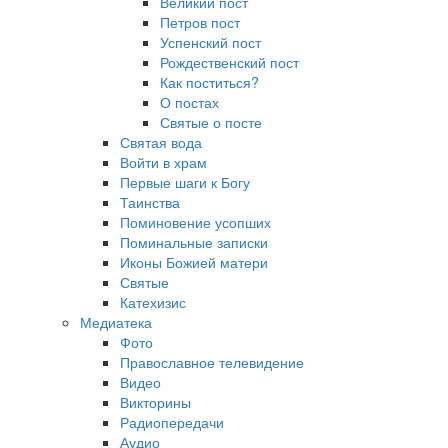
Великий пост
Петров пост
Успенский пост
Рождественский пост
Как поститься?
О постах
Святые о посте
Святая вода
Войти в храм
Первые шаги к Богу
Таинства
Поминовение усопших
Поминальные записки
Иконы Божией матери
Святые
Катехизис
Медиатека
Фото
Православное телевидение
Видео
Викторины
Радиопередачи
Аудио