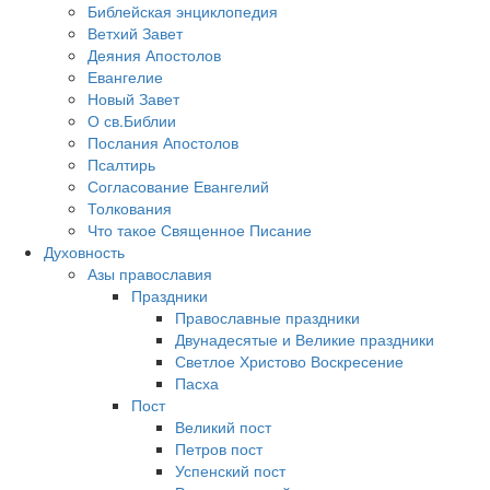
Библейская энциклопедия
Ветхий Завет
Деяния Апостолов
Евангелие
Новый Завет
О св.Библии
Послания Апостолов
Псалтирь
Согласование Евангелий
Толкования
Что такое Священное Писание
Духовность
Азы православия
Праздники
Православные праздники
Двунадесятые и Великие праздники
Светлое Христово Воскресение
Пасха
Пост
Великий пост
Петров пост
Успенский пост