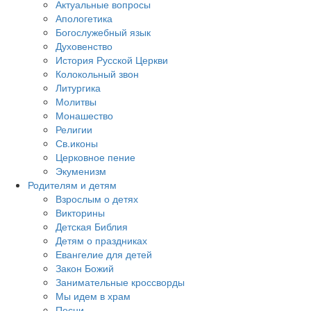
Актуальные вопросы
Апологетика
Богослужебный язык
Духовенство
История Русской Церкви
Колокольный звон
Литургика
Молитвы
Монашество
Религии
Св.иконы
Церковное пение
Экуменизм
Родителям и детям
Взрослым о детях
Викторины
Детская Библия
Детям о праздниках
Евангелие для детей
Закон Божий
Занимательные кроссворды
Мы идем в храм
Песни