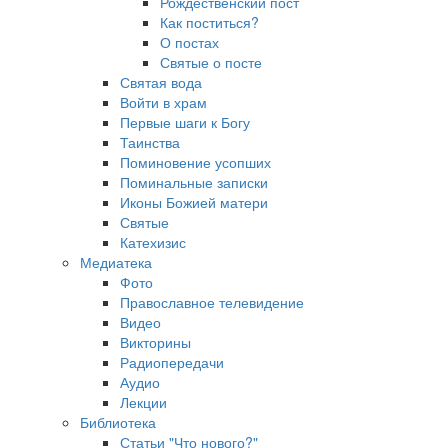
Рождественский пост
Как поститься?
О постах
Святые о посте
Святая вода
Войти в храм
Первые шаги к Богу
Таинства
Поминовение усопших
Поминальные записки
Иконы Божией матери
Святые
Катехизис
Медиатека
Фото
Православное телевидение
Видео
Викторины
Радиопередачи
Аудио
Лекции
Библиотека
Статьи "Что нового?"