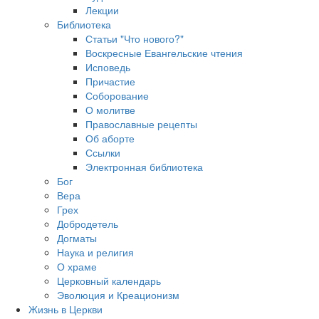
Лекции
Библиотека
Статьи "Что нового?"
Воскресные Евангельские чтения
Исповедь
Причастие
Соборование
О молитве
Православные рецепты
Об аборте
Ссылки
Электронная библиотека
Бог
Вера
Грех
Добродетель
Догматы
Наука и религия
О храме
Церковный календарь
Эволюция и Креационизм
Жизнь в Церкви