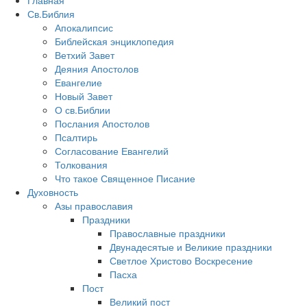
Главная
Св.Библия
Апокалипсис
Библейская энциклопедия
Ветхий Завет
Деяния Апостолов
Евангелие
Новый Завет
О св.Библии
Послания Апостолов
Псалтирь
Согласование Евангелий
Толкования
Что такое Священное Писание
Духовность
Азы православия
Праздники
Православные праздники
Двунадесятые и Великие праздники
Светлое Христово Воскресение
Пасха
Пост
Великий пост