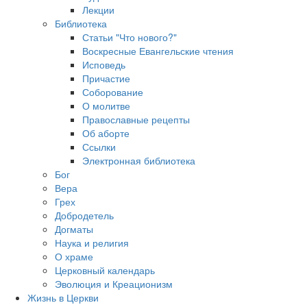
Лекции
Библиотека
Статьи "Что нового?"
Воскресные Евангельские чтения
Исповедь
Причастие
Соборование
О молитве
Православные рецепты
Об аборте
Ссылки
Электронная библиотека
Бог
Вера
Грех
Добродетель
Догматы
Наука и религия
О храме
Церковный календарь
Эволюция и Креационизм
Жизнь в Церкви