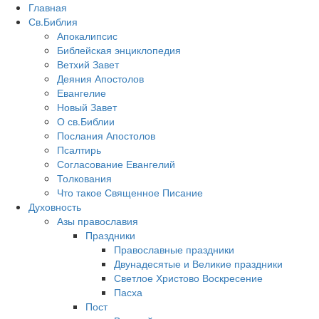
Главная
Св.Библия
Апокалипсис
Библейская энциклопедия
Ветхий Завет
Деяния Апостолов
Евангелие
Новый Завет
О св.Библии
Послания Апостолов
Псалтирь
Согласование Евангелий
Толкования
Что такое Священное Писание
Духовность
Азы православия
Праздники
Православные праздники
Двунадесятые и Великие праздники
Светлое Христово Воскресение
Пасха
Пост