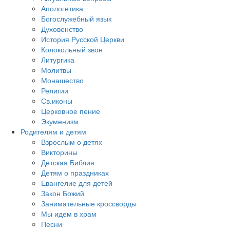
Апологетика
Богослужебный язык
Духовенство
История Русской Церкви
Колокольный звон
Литургика
Молитвы
Монашество
Религии
Св.иконы
Церковное пение
Экуменизм
Родителям и детям
Взрослым о детях
Викторины
Детская Библия
Детям о праздниках
Евангелие для детей
Закон Божий
Занимательные кроссворды
Мы идем в храм
Песни