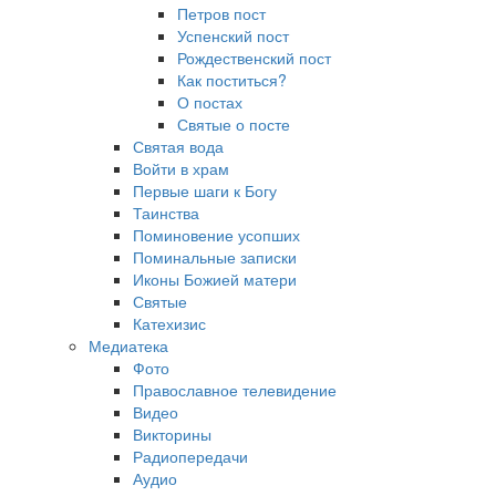
Петров пост
Успенский пост
Рождественский пост
Как поститься?
О постах
Святые о посте
Святая вода
Войти в храм
Первые шаги к Богу
Таинства
Поминовение усопших
Поминальные записки
Иконы Божией матери
Святые
Катехизис
Медиатека
Фото
Православное телевидение
Видео
Викторины
Радиопередачи
Аудио