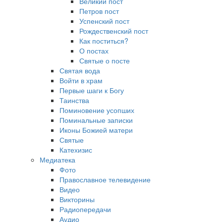
Великий пост
Петров пост
Успенский пост
Рождественский пост
Как поститься?
О постах
Святые о посте
Святая вода
Войти в храм
Первые шаги к Богу
Таинства
Поминовение усопших
Поминальные записки
Иконы Божией матери
Святые
Катехизис
Медиатека
Фото
Православное телевидение
Видео
Викторины
Радиопередачи
Аудио