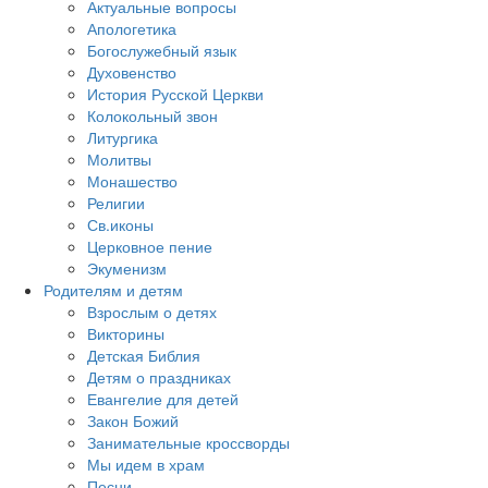
Актуальные вопросы
Апологетика
Богослужебный язык
Духовенство
История Русской Церкви
Колокольный звон
Литургика
Молитвы
Монашество
Религии
Св.иконы
Церковное пение
Экуменизм
Родителям и детям
Взрослым о детях
Викторины
Детская Библия
Детям о праздниках
Евангелие для детей
Закон Божий
Занимательные кроссворды
Мы идем в храм
Песни