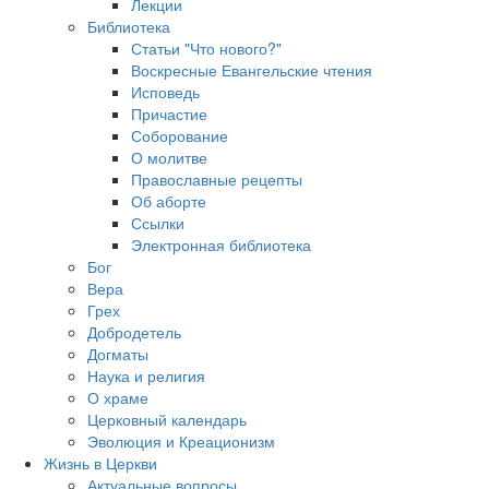
Лекции
Библиотека
Статьи "Что нового?"
Воскресные Евангельские чтения
Исповедь
Причастие
Соборование
О молитве
Православные рецепты
Об аборте
Ссылки
Электронная библиотека
Бог
Вера
Грех
Добродетель
Догматы
Наука и религия
О храме
Церковный календарь
Эволюция и Креационизм
Жизнь в Церкви
Актуальные вопросы