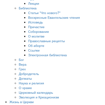
Лекции
Библиотека
Статьи "Что нового?"
Воскресные Евангельские чтения
Исповедь
Причастие
Соборование
О молитве
Православные рецепты
Об аборте
Ссылки
Электронная библиотека
Бог
Вера
Грех
Добродетель
Догматы
Наука и религия
О храме
Церковный календарь
Эволюция и Креационизм
Жизнь в Церкви