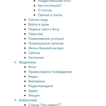
Рождественский пост
Как поститься?
О постах
Святые о посте
Святая вода
Войти в храм
Первые шаги к Богу
Таинства
Поминовение усопших
Поминальные записки
Иконы Божией матери
Святые
Катехизис
Медиатека
Фото
Православное телевидение
Видео
Викторины
Радиопередачи
Аудио
Лекции
Библиотека
Статьи "Что нового?"