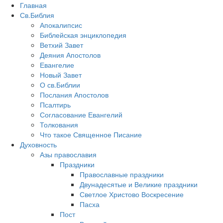
Главная
Св.Библия
Апокалипсис
Библейская энциклопедия
Ветхий Завет
Деяния Апостолов
Евангелие
Новый Завет
О св.Библии
Послания Апостолов
Псалтирь
Согласование Евангелий
Толкования
Что такое Священное Писание
Духовность
Азы православия
Праздники
Православные праздники
Двунадесятые и Великие праздники
Светлое Христово Воскресение
Пасха
Пост