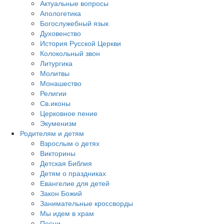
Актуальные вопросы
Апологетика
Богослужебный язык
Духовенство
История Русской Церкви
Колокольный звон
Литургика
Молитвы
Монашество
Религии
Св.иконы
Церковное пение
Экуменизм
Родителям и детям
Взрослым о детях
Викторины
Детская Библия
Детям о праздниках
Евангелие для детей
Закон Божий
Занимательные кроссворды
Мы идем в храм
Песни