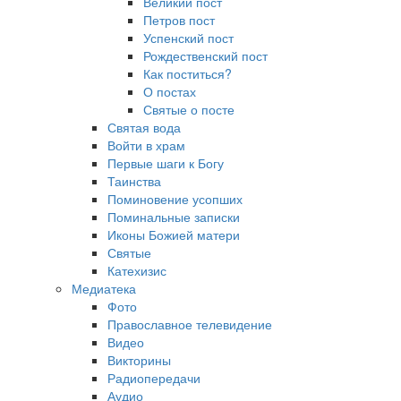
Великий пост
Петров пост
Успенский пост
Рождественский пост
Как поститься?
О постах
Святые о посте
Святая вода
Войти в храм
Первые шаги к Богу
Таинства
Поминовение усопших
Поминальные записки
Иконы Божией матери
Святые
Катехизис
Медиатека
Фото
Православное телевидение
Видео
Викторины
Радиопередачи
Аудио