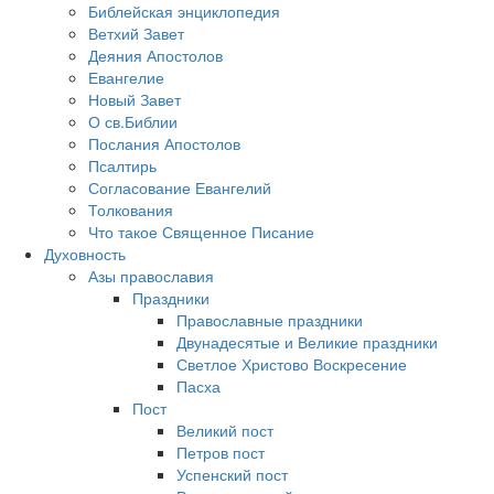
Библейская энциклопедия
Ветхий Завет
Деяния Апостолов
Евангелие
Новый Завет
О св.Библии
Послания Апостолов
Псалтирь
Согласование Евангелий
Толкования
Что такое Священное Писание
Духовность
Азы православия
Праздники
Православные праздники
Двунадесятые и Великие праздники
Светлое Христово Воскресение
Пасха
Пост
Великий пост
Петров пост
Успенский пост