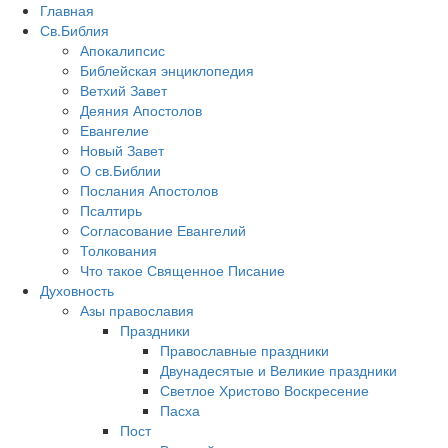
Главная
Св.Библия
Апокалипсис
Библейская энциклопедия
Ветхий Завет
Деяния Апостолов
Евангелие
Новый Завет
О св.Библии
Послания Апостолов
Псалтирь
Согласование Евангелий
Толкования
Что такое Священное Писание
Духовность
Азы православия
Праздники
Православные праздники
Двунадесятые и Великие праздники
Светлое Христово Воскресение
Пасха
Пост