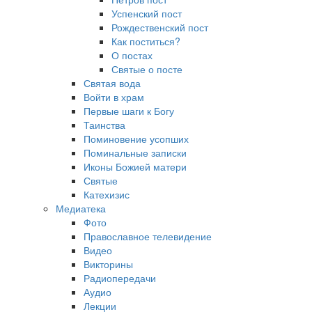
Успенский пост
Рождественский пост
Как поститься?
О постах
Святые о посте
Святая вода
Войти в храм
Первые шаги к Богу
Таинства
Поминовение усопших
Поминальные записки
Иконы Божией матери
Святые
Катехизис
Медиатека
Фото
Православное телевидение
Видео
Викторины
Радиопередачи
Аудио
Лекции