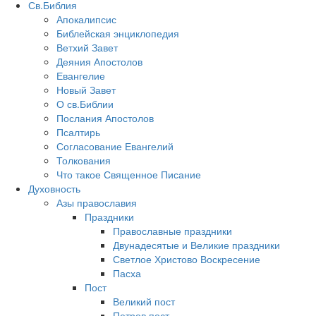
Св.Библия
Апокалипсис
Библейская энциклопедия
Ветхий Завет
Деяния Апостолов
Евангелие
Новый Завет
О св.Библии
Послания Апостолов
Псалтирь
Согласование Евангелий
Толкования
Что такое Священное Писание
Духовность
Азы православия
Праздники
Православные праздники
Двунадесятые и Великие праздники
Светлое Христово Воскресение
Пасха
Пост
Великий пост
Петров пост