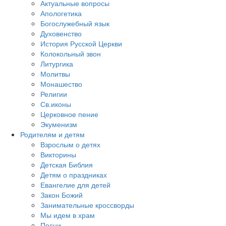
Актуальные вопросы
Апологетика
Богослужебный язык
Духовенство
История Русской Церкви
Колокольный звон
Литургика
Молитвы
Монашество
Религии
Св.иконы
Церковное пение
Экуменизм
Родителям и детям
Взрослым о детях
Викторины
Детская Библия
Детям о праздниках
Евангелие для детей
Закон Божий
Занимательные кроссворды
Мы идем в храм
Песни