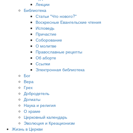
Лекции
Библиотека
Статьи "Что нового?"
Воскресные Евангельские чтения
Исповедь
Причастие
Соборование
О молитве
Православные рецепты
Об аборте
Ссылки
Электронная библиотека
Бог
Вера
Грех
Добродетель
Догматы
Наука и религия
О храме
Церковный календарь
Эволюция и Креационизм
Жизнь в Церкви