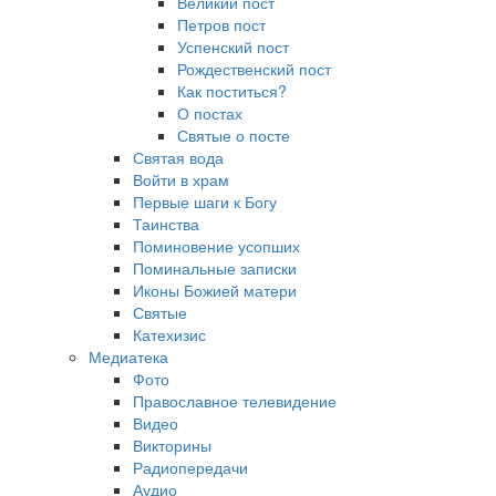
Великий пост
Петров пост
Успенский пост
Рождественский пост
Как поститься?
О постах
Святые о посте
Святая вода
Войти в храм
Первые шаги к Богу
Таинства
Поминовение усопших
Поминальные записки
Иконы Божией матери
Святые
Катехизис
Медиатека
Фото
Православное телевидение
Видео
Викторины
Радиопередачи
Аудио