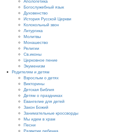
Апологетика
Богослужебный язык
Духовенство
История Русской Церкви
Колокольный звон
Литургика
Молитвы
Монашество
Религии
Св.иконы
Церковное пение
Экуменизм
Родителям и детям
Взрослым о детях
Викторины
Детская Библия
Детям о праздниках
Евангелие для детей
Закон Божий
Занимательные кроссворды
Мы идем в храм
Песни
Развитие ребенка