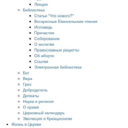
Лекции
Библиотека
Статьи "Что нового?"
Воскресные Евангельские чтения
Исповедь
Причастие
Соборование
О молитве
Православные рецепты
Об аборте
Ссылки
Электронная библиотека
Бог
Вера
Грех
Добродетель
Догматы
Наука и религия
О храме
Церковный календарь
Эволюция и Креационизм
Жизнь в Церкви