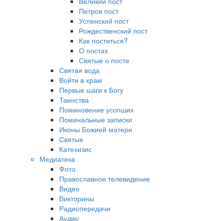
Великий пост
Петров пост
Успенский пост
Рождественский пост
Как поститься?
О постах
Святые о посте
Святая вода
Войти в храм
Первые шаги к Богу
Таинства
Поминовение усопших
Поминальные записки
Иконы Божией матери
Святые
Катехизис
Медиатека
Фото
Православное телевидение
Видео
Викторины
Радиопередачи
Аудио