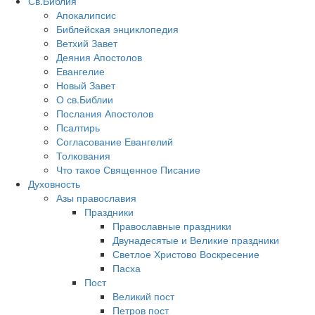
Св.Библия
Апокалипсис
Библейская энциклопедия
Ветхий Завет
Деяния Апостолов
Евангелие
Новый Завет
О св.Библии
Послания Апостолов
Псалтирь
Согласование Евангелий
Толкования
Что такое Священное Писание
Духовность
Азы православия
Праздники
Православные праздники
Двунадесятые и Великие праздники
Светлое Христово Воскресение
Пасха
Пост
Великий пост
Петров пост