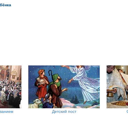
ебёнка
ованием
Детский пост