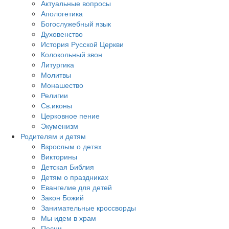
Актуальные вопросы
Апологетика
Богослужебный язык
Духовенство
История Русской Церкви
Колокольный звон
Литургика
Молитвы
Монашество
Религии
Св.иконы
Церковное пение
Экуменизм
Родителям и детям
Взрослым о детях
Викторины
Детская Библия
Детям о праздниках
Евангелие для детей
Закон Божий
Занимательные кроссворды
Мы идем в храм
Песни