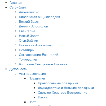
Главная
Св.Библия
Апокалипсис
Библейская энциклопедия
Ветхий Завет
Деяния Апостолов
Евангелие
Новый Завет
О св.Библии
Послания Апостолов
Псалтирь
Согласование Евангелий
Толкования
Что такое Священное Писание
Духовность
Азы православия
Праздники
Православные праздники
Двунадесятые и Великие праздники
Светлое Христово Воскресение
Пасха
Пост