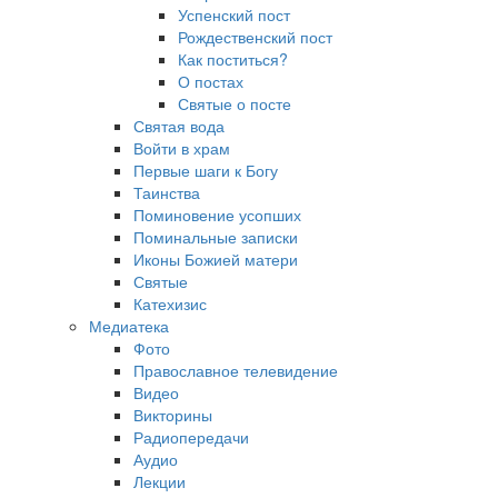
Успенский пост
Рождественский пост
Как поститься?
О постах
Святые о посте
Святая вода
Войти в храм
Первые шаги к Богу
Таинства
Поминовение усопших
Поминальные записки
Иконы Божией матери
Святые
Катехизис
Медиатека
Фото
Православное телевидение
Видео
Викторины
Радиопередачи
Аудио
Лекции