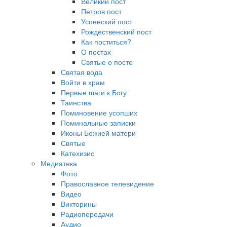
Великий пост
Петров пост
Успенский пост
Рождественский пост
Как поститься?
О постах
Святые о посте
Святая вода
Войти в храм
Первые шаги к Богу
Таинства
Поминовение усопших
Поминальные записки
Иконы Божией матери
Святые
Катехизис
Медиатека
Фото
Православное телевидение
Видео
Викторины
Радиопередачи
Аудио