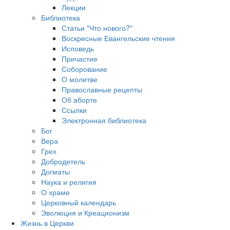
Лекции
Библиотека
Статьи "Что нового?"
Воскресные Евангельские чтения
Исповедь
Причастие
Соборование
О молитве
Православные рецепты
Об аборте
Ссылки
Электронная библиотека
Бог
Вера
Грех
Добродетель
Догматы
Наука и религия
О храме
Церковный календарь
Эволюция и Креационизм
Жизнь в Церкви