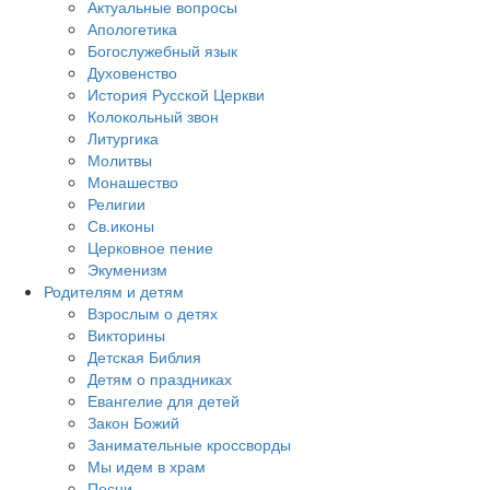
Актуальные вопросы
Апологетика
Богослужебный язык
Духовенство
История Русской Церкви
Колокольный звон
Литургика
Молитвы
Монашество
Религии
Св.иконы
Церковное пение
Экуменизм
Родителям и детям
Взрослым о детях
Викторины
Детская Библия
Детям о праздниках
Евангелие для детей
Закон Божий
Занимательные кроссворды
Мы идем в храм
Песни