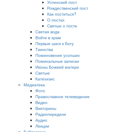
Успенский пост
Рождественский пост
Как поститься?
О постах
Святые о посте
Святая вода
Войти в храм
Первые шаги к Богу
Таинства
Поминовение усопших
Поминальные записки
Иконы Божией матери
Святые
Катехизис
Медиатека
Фото
Православное телевидение
Видео
Викторины
Радиопередачи
Аудио
Лекции
Библиотека