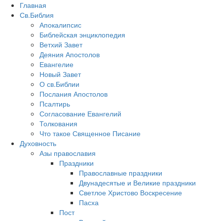
Главная
Св.Библия
Апокалипсис
Библейская энциклопедия
Ветхий Завет
Деяния Апостолов
Евангелие
Новый Завет
О св.Библии
Послания Апостолов
Псалтирь
Согласование Евангелий
Толкования
Что такое Священное Писание
Духовность
Азы православия
Праздники
Православные праздники
Двунадесятые и Великие праздники
Светлое Христово Воскресение
Пасха
Пост