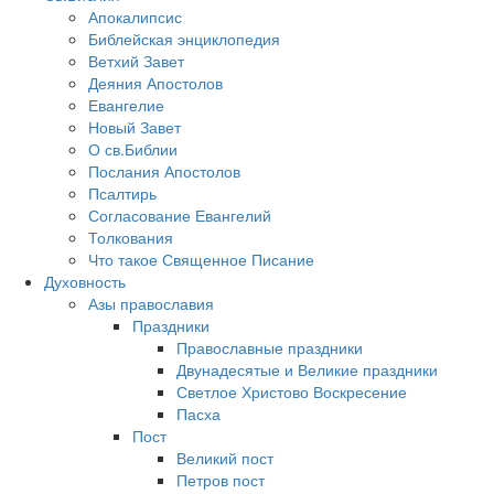
Апокалипсис
Библейская энциклопедия
Ветхий Завет
Деяния Апостолов
Евангелие
Новый Завет
О св.Библии
Послания Апостолов
Псалтирь
Согласование Евангелий
Толкования
Что такое Священное Писание
Духовность
Азы православия
Праздники
Православные праздники
Двунадесятые и Великие праздники
Светлое Христово Воскресение
Пасха
Пост
Великий пост
Петров пост