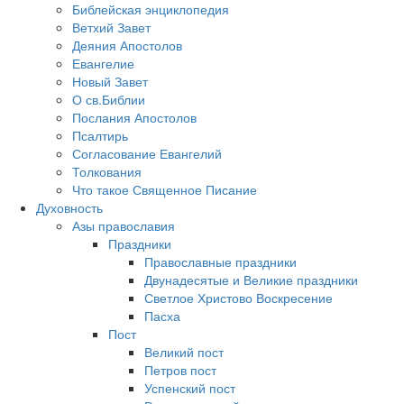
Библейская энциклопедия
Ветхий Завет
Деяния Апостолов
Евангелие
Новый Завет
О св.Библии
Послания Апостолов
Псалтирь
Согласование Евангелий
Толкования
Что такое Священное Писание
Духовность
Азы православия
Праздники
Православные праздники
Двунадесятые и Великие праздники
Светлое Христово Воскресение
Пасха
Пост
Великий пост
Петров пост
Успенский пост