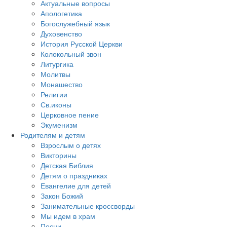
Актуальные вопросы
Апологетика
Богослужебный язык
Духовенство
История Русской Церкви
Колокольный звон
Литургика
Молитвы
Монашество
Религии
Св.иконы
Церковное пение
Экуменизм
Родителям и детям
Взрослым о детях
Викторины
Детская Библия
Детям о праздниках
Евангелие для детей
Закон Божий
Занимательные кроссворды
Мы идем в храм
Песни