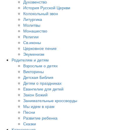
Духовенство
История Русской Церкви
Колокольный звон
Литургика
Молитвы
Монашество
Религии
Св.иконы
Церковное пение
Экуменизм
Родителям и детям
Взрослым о детях
Викторины
Детская Библия
Детям о праздниках
Евангелие для детей
Закон Божий
Занимательные кроссворды
Мы идем в храм
Песни
Развитие ребенка
Сказки
Катехизация