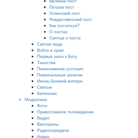
Великий пост
Петров пост
Успенский пост
Рождественский пост
Как поститься?
О постах
Святые о посте
Святая вода
Войти в храм
Первые шаги к Богу
Таинства
Поминовение усопших
Поминальные записки
Иконы Божией матери
Святые
Катехизис
Медиатека
Фото
Православное телевидение
Видео
Викторины
Радиопередачи
Аудио