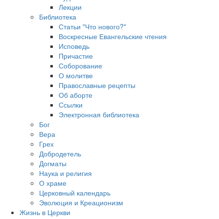
Лекции
Библиотека
Статьи "Что нового?"
Воскресные Евангельские чтения
Исповедь
Причастие
Соборование
О молитве
Православные рецепты
Об аборте
Ссылки
Электронная библиотека
Бог
Вера
Грех
Добродетель
Догматы
Наука и религия
О храме
Церковный календарь
Эволюция и Креационизм
Жизнь в Церкви