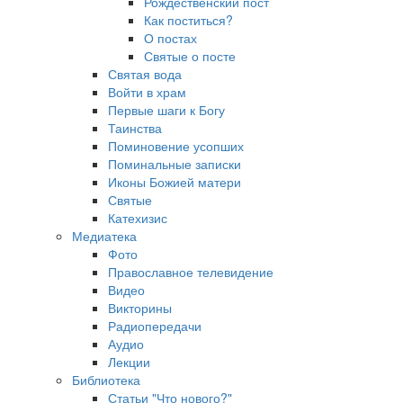
Рождественский пост
Как поститься?
О постах
Святые о посте
Святая вода
Войти в храм
Первые шаги к Богу
Таинства
Поминовение усопших
Поминальные записки
Иконы Божией матери
Святые
Катехизис
Медиатека
Фото
Православное телевидение
Видео
Викторины
Радиопередачи
Аудио
Лекции
Библиотека
Статьи "Что нового?"