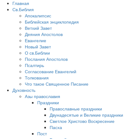
Главная
Св.Библия
Апокалипсис
Библейская энциклопедия
Ветхий Завет
Деяния Апостолов
Евангелие
Новый Завет
О св.Библии
Послания Апостолов
Псалтирь
Согласование Евангелий
Толкования
Что такое Священное Писание
Духовность
Азы православия
Праздники
Православные праздники
Двунадесятые и Великие праздники
Светлое Христово Воскресение
Пасха
Пост