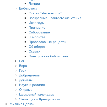
Лекции
Библиотека
Статьи "Что нового?"
Воскресные Евангельские чтения
Исповедь
Причастие
Соборование
О молитве
Православные рецепты
Об аборте
Ссылки
Электронная библиотека
Бог
Вера
Грех
Добродетель
Догматы
Наука и религия
О храме
Церковный календарь
Эволюция и Креационизм
Жизнь в Церкви