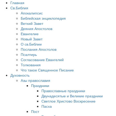
Главная
Св.Библия
Апокалипсис
Библейская энциклопедия
Ветхий Завет
Деяния Апостолов
Евангелие
Новый Завет
О св.Библии
Послания Апостолов
Псалтирь
Согласование Евангелий
Толкования
Что такое Священное Писание
Духовность
Азы православия
Праздники
Православные праздники
Двунадесятые и Великие праздники
Светлое Христово Воскресение
Пасха
Пост