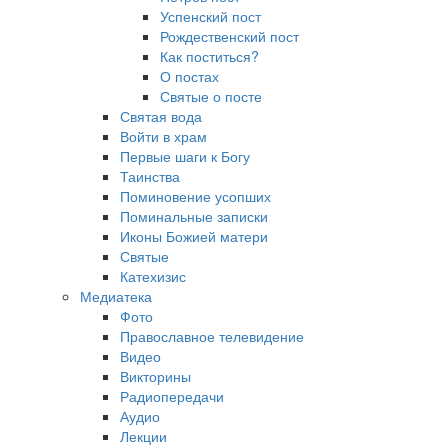
Успенский пост
Рождественский пост
Как поститься?
О постах
Святые о посте
Святая вода
Войти в храм
Первые шаги к Богу
Таинства
Поминовение усопших
Поминальные записки
Иконы Божией матери
Святые
Катехизис
Медиатека
Фото
Православное телевидение
Видео
Викторины
Радиопередачи
Аудио
Лекции