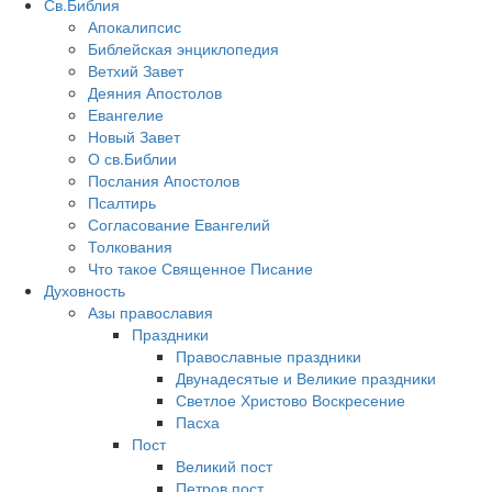
Св.Библия
Апокалипсис
Библейская энциклопедия
Ветхий Завет
Деяния Апостолов
Евангелие
Новый Завет
О св.Библии
Послания Апостолов
Псалтирь
Согласование Евангелий
Толкования
Что такое Священное Писание
Духовность
Азы православия
Праздники
Православные праздники
Двунадесятые и Великие праздники
Светлое Христово Воскресение
Пасха
Пост
Великий пост
Петров пост