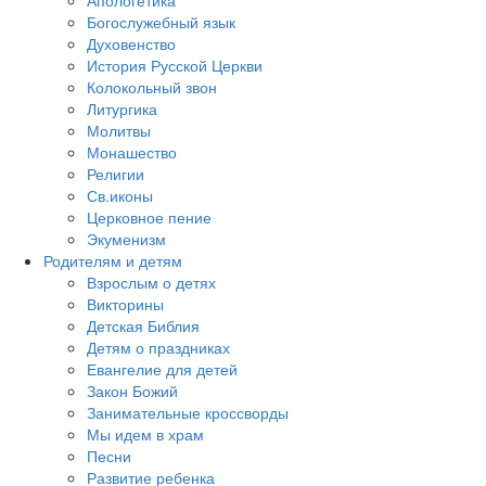
Апологетика
Богослужебный язык
Духовенство
История Русской Церкви
Колокольный звон
Литургика
Молитвы
Монашество
Религии
Св.иконы
Церковное пение
Экуменизм
Родителям и детям
Взрослым о детях
Викторины
Детская Библия
Детям о праздниках
Евангелие для детей
Закон Божий
Занимательные кроссворды
Мы идем в храм
Песни
Развитие ребенка