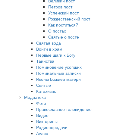
Великий пост
Петров пост
Успенский пост
Рождественский пост
Как поститься?
О постах
Святые о посте
Святая вода
Войти в храм
Первые шаги к Богу
Таинства
Поминовение усопших
Поминальные записки
Иконы Божией матери
Святые
Катехизис
Медиатека
Фото
Православное телевидение
Видео
Викторины
Радиопередачи
Аудио