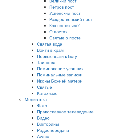
Великий пост
Петров пост
Успенский пост
Рождественский пост
Как поститься?
О постах
Святые о посте
Святая вода
Войти в храм
Первые шаги к Богу
Таинства
Поминовение усопших
Поминальные записки
Иконы Божией матери
Святые
Катехизис
Медиатека
Фото
Православное телевидение
Видео
Викторины
Радиопередачи
Аудио