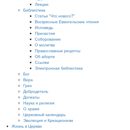
Лекции
Библиотека
Статьи "Что нового?"
Воскресные Евангельские чтения
Исповедь
Причастие
Соборование
О молитве
Православные рецепты
Об аборте
Ссылки
Электронная библиотека
Бог
Вера
Грех
Добродетель
Догматы
Наука и религия
О храме
Церковный календарь
Эволюция и Креационизм
Жизнь в Церкви