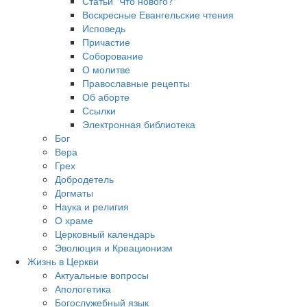
Статьи "Что нового?"
Воскресные Евангельские чтения
Исповедь
Причастие
Соборование
О молитве
Православные рецепты
Об аборте
Ссылки
Электронная библиотека
Бог
Вера
Грех
Добродетель
Догматы
Наука и религия
О храме
Церковный календарь
Эволюция и Креационизм
Жизнь в Церкви
Актуальные вопросы
Апологетика
Богослужебный язык