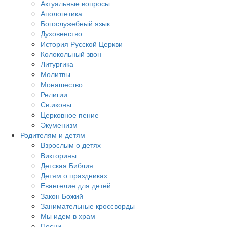
Актуальные вопросы
Апологетика
Богослужебный язык
Духовенство
История Русской Церкви
Колокольный звон
Литургика
Молитвы
Монашество
Религии
Св.иконы
Церковное пение
Экуменизм
Родителям и детям
Взрослым о детях
Викторины
Детская Библия
Детям о праздниках
Евангелие для детей
Закон Божий
Занимательные кроссворды
Мы идем в храм
Песни