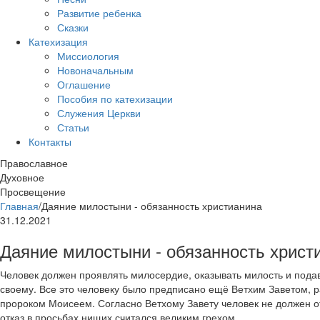
Развитие ребенка
Сказки
Катехизация
Миссиология
Новоначальным
Оглашение
Пособия по катехизации
Служения Церкви
Статьи
Контакты
Православное
Духовное
Просвещение
Главная
/
Даяние милостыни - обязанность христианина
31.12.2021
Даяние милостыни - обязанность христ
Человек должен проявлять милосердие, оказывать милость и под
своему. Все это человеку было предписано ещё Ветхим Заветом, 
пророком Моисеем. Согласно Ветхому Завету человек не должен от
отказ в просьбах нищих считался великим грехом.