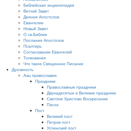
Библейская энциклопедия
Ветхий Завет
Деяния Апостолов
Евангелие
Новый Завет
О св.Библии
Послания Апостолов
Псалтирь
Согласование Евангелий
Толкования
Что такое Священное Писание
Духовность
Азы православия
Праздники
Православные праздники
Двунадесятые и Великие праздники
Светлое Христово Воскресение
Пасха
Пост
Великий пост
Петров пост
Успенский пост