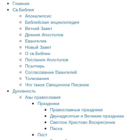
Главная
Св.Библия
Апокалипсис
Библейская энциклопедия
Ветхий Завет
Деяния Апостолов
Евангелие
Новый Завет
О св.Библии
Послания Апостолов
Псалтирь
Согласование Евангелий
Толкования
Что такое Священное Писание
Духовность
Азы православия
Праздники
Православные праздники
Двунадесятые и Великие праздники
Светлое Христово Воскресение
Пасха
Пост