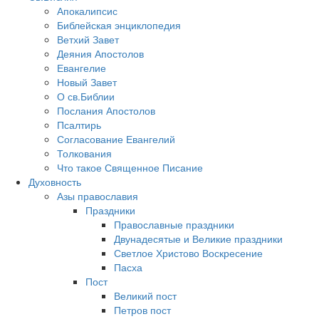
Апокалипсис
Библейская энциклопедия
Ветхий Завет
Деяния Апостолов
Евангелие
Новый Завет
О св.Библии
Послания Апостолов
Псалтирь
Согласование Евангелий
Толкования
Что такое Священное Писание
Духовность
Азы православия
Праздники
Православные праздники
Двунадесятые и Великие праздники
Светлое Христово Воскресение
Пасха
Пост
Великий пост
Петров пост