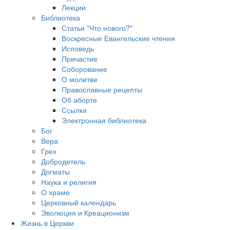
Лекции
Библиотека
Статьи "Что нового?"
Воскресные Евангельские чтения
Исповедь
Причастие
Соборование
О молитве
Православные рецепты
Об аборте
Ссылки
Электронная библиотека
Бог
Вера
Грех
Добродетель
Догматы
Наука и религия
О храме
Церковный календарь
Эволюция и Креационизм
Жизнь в Церкви