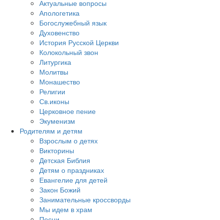
Актуальные вопросы
Апологетика
Богослужебный язык
Духовенство
История Русской Церкви
Колокольный звон
Литургика
Молитвы
Монашество
Религии
Св.иконы
Церковное пение
Экуменизм
Родителям и детям
Взрослым о детях
Викторины
Детская Библия
Детям о праздниках
Евангелие для детей
Закон Божий
Занимательные кроссворды
Мы идем в храм
Песни