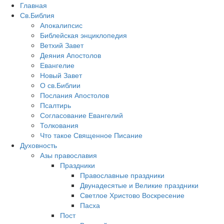
Главная
Св.Библия
Апокалипсис
Библейская энциклопедия
Ветхий Завет
Деяния Апостолов
Евангелие
Новый Завет
О св.Библии
Послания Апостолов
Псалтирь
Согласование Евангелий
Толкования
Что такое Священное Писание
Духовность
Азы православия
Праздники
Православные праздники
Двунадесятые и Великие праздники
Светлое Христово Воскресение
Пасха
Пост