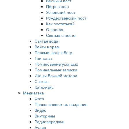
Великий пост
Петров пост
Успенский пост
Рождественский пост
Как поститься?
О постах
Святые о посте
Святая вода
Войти в храм
Первые шаги к Богу
Таинства
Поминовение усопших
Поминальные записки
Иконы Божией матери
Святые
Катехизис
Медиатека
Фото
Православное телевидение
Видео
Викторины
Радиопередачи
Аудио