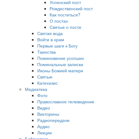
Успенский пост
Рождественский пост
Как поститься?
О постах
Святые о посте
Святая вода
Войти в храм
Первые шаги к Богу
Таинства
Поминовение усопших
Поминальные записки
Иконы Божией матери
Святые
Катехизис
Медиатека
Фото
Православное телевидение
Видео
Викторины
Радиопередачи
Аудио
Лекции
Библиотека