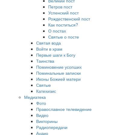
Великий пост
Петров пост
Успенский пост
Рождественский пост
Как поститься?
О постах
Святые о посте
Святая вода
Войти в храм
Первые шаги к Богу
Таинства
Поминовение усопших
Поминальные записки
Иконы Божией матери
Святые
Катехизис
Медиатека
Фото
Православное телевидение
Видео
Викторины
Радиопередачи
Аудио