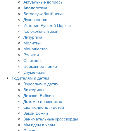
Актуальные вопросы
Апологетика
Богослужебный язык
Духовенство
История Русской Церкви
Колокольный звон
Литургика
Молитвы
Монашество
Религии
Св.иконы
Церковное пение
Экуменизм
Родителям и детям
Взрослым о детях
Викторины
Детская Библия
Детям о праздниках
Евангелие для детей
Закон Божий
Занимательные кроссворды
Мы идем в храм
Песни