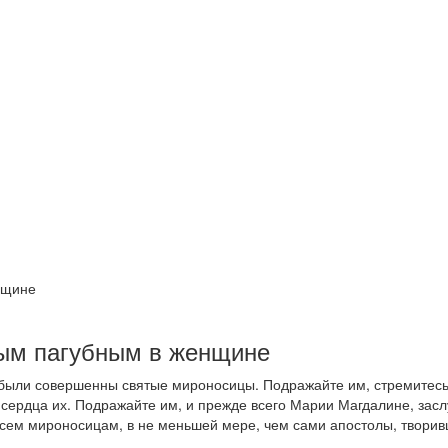
нщине
мым пагубным в женщине
были совершенны святые мироносицы. Подражайте им, стремитесь 
и сердца их. Подражайте им, и прежде всего Марии Магдалине, зас
сем мироносицам, в не меньшей мере, чем сами апостолы, твори