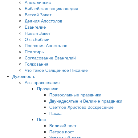
Апокалипсис
Библейская энциклопедия
Ветхий Завет
Деяния Апостолов
Евангелие
Новый Завет
О св.Библии
Послания Апостолов
Псалтирь
Согласование Евангелий
Толкования
Что такое Священное Писание
Духовность
Азы православия
Праздники
Православные праздники
Двунадесятые и Великие праздники
Светлое Христово Воскресение
Пасха
Пост
Великий пост
Петров пост
Успенский пост