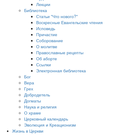
Лекции
Библиотека
Статьи "Что нового?"
Воскресные Евангельские чтения
Исповедь
Причастие
Соборование
О молитве
Православные рецепты
Об аборте
Ссылки
Электронная библиотека
Бог
Вера
Грех
Добродетель
Догматы
Наука и религия
О храме
Церковный календарь
Эволюция и Креационизм
Жизнь в Церкви