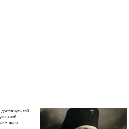
достигнуть той
лужившей
вшим дело