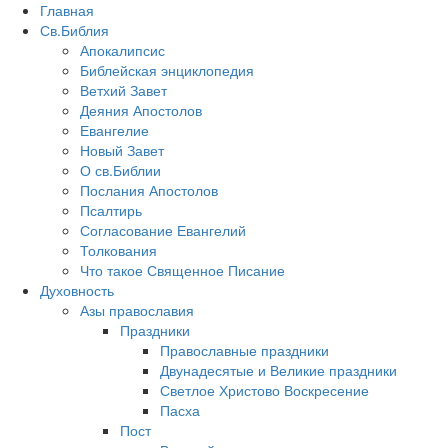
Главная
Св.Библия
Апокалипсис
Библейская энциклопедия
Ветхий Завет
Деяния Апостолов
Евангелие
Новый Завет
О св.Библии
Послания Апостолов
Псалтирь
Согласование Евангелий
Толкования
Что такое Священное Писание
Духовность
Азы православия
Праздники
Православные праздники
Двунадесятые и Великие праздники
Светлое Христово Воскресение
Пасха
Пост