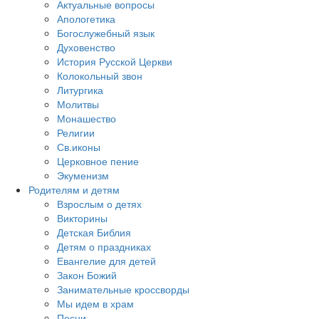
Актуальные вопросы
Апологетика
Богослужебный язык
Духовенство
История Русской Церкви
Колокольный звон
Литургика
Молитвы
Монашество
Религии
Св.иконы
Церковное пение
Экуменизм
Родителям и детям
Взрослым о детях
Викторины
Детская Библия
Детям о праздниках
Евангелие для детей
Закон Божий
Занимательные кроссворды
Мы идем в храм
Песни