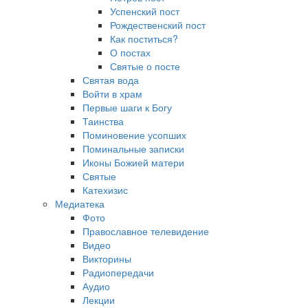
Успенский пост
Рождественский пост
Как поститься?
О постах
Святые о посте
Святая вода
Войти в храм
Первые шаги к Богу
Таинства
Поминовение усопших
Поминальные записки
Иконы Божией матери
Святые
Катехизис
Медиатека
Фото
Православное телевидение
Видео
Викторины
Радиопередачи
Аудио
Лекции