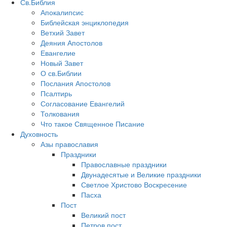
Св.Библия
Апокалипсис
Библейская энциклопедия
Ветхий Завет
Деяния Апостолов
Евангелие
Новый Завет
О св.Библии
Послания Апостолов
Псалтирь
Согласование Евангелий
Толкования
Что такое Священное Писание
Духовность
Азы православия
Праздники
Православные праздники
Двунадесятые и Великие праздники
Светлое Христово Воскресение
Пасха
Пост
Великий пост
Петров пост