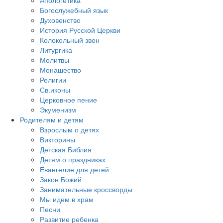
Апологетика
Богослужебный язык
Духовенство
История Русской Церкви
Колокольный звон
Литургика
Молитвы
Монашество
Религии
Св.иконы
Церковное пение
Экуменизм
Родителям и детям
Взрослым о детях
Викторины
Детская Библия
Детям о праздниках
Евангелие для детей
Закон Божий
Занимательные кроссворды
Мы идем в храм
Песни
Развитие ребенка