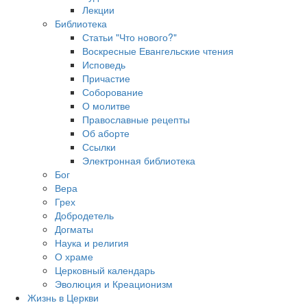
Лекции
Библиотека
Статьи "Что нового?"
Воскресные Евангельские чтения
Исповедь
Причастие
Соборование
О молитве
Православные рецепты
Об аборте
Ссылки
Электронная библиотека
Бог
Вера
Грех
Добродетель
Догматы
Наука и религия
О храме
Церковный календарь
Эволюция и Креационизм
Жизнь в Церкви