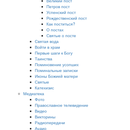
Великий пост
Петров пост
Успенский пост
Рождественский пост
Как поститься?
О постах
Святые о посте
Святая вода
Войти в храм
Первые шаги к Богу
Таинства
Поминовение усопших
Поминальные записки
Иконы Божией матери
Святые
Катехизис
Медиатека
Фото
Православное телевидение
Видео
Викторины
Радиопередачи
Аудио