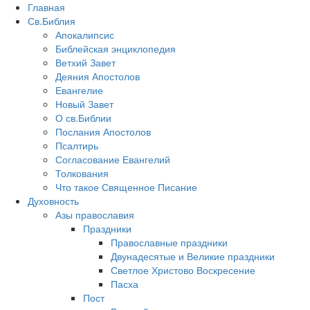
Главная
Св.Библия
Апокалипсис
Библейская энциклопедия
Ветхий Завет
Деяния Апостолов
Евангелие
Новый Завет
О св.Библии
Послания Апостолов
Псалтирь
Согласование Евангелий
Толкования
Что такое Священное Писание
Духовность
Азы православия
Праздники
Православные праздники
Двунадесятые и Великие праздники
Светлое Христово Воскресение
Пасха
Пост