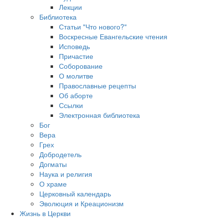
Лекции
Библиотека
Статьи "Что нового?"
Воскресные Евангельские чтения
Исповедь
Причастие
Соборование
О молитве
Православные рецепты
Об аборте
Ссылки
Электронная библиотека
Бог
Вера
Грех
Добродетель
Догматы
Наука и религия
О храме
Церковный календарь
Эволюция и Креационизм
Жизнь в Церкви