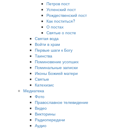
Петров пост
Успенский пост
Рождественский пост
Как поститься?
О постах
Святые о посте
Святая вода
Войти в храм
Первые шаги к Богу
Таинства
Поминовение усопших
Поминальные записки
Иконы Божией матери
Святые
Катехизис
Медиатека
Фото
Православное телевидение
Видео
Викторины
Радиопередачи
Аудио