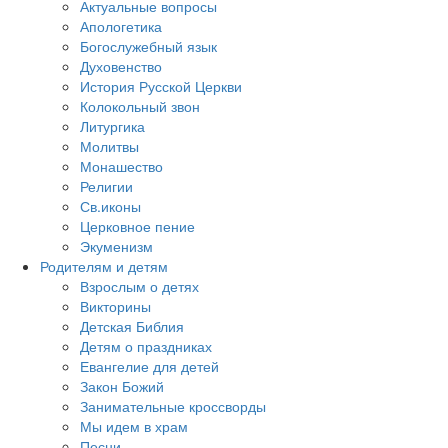
Актуальные вопросы
Апологетика
Богослужебный язык
Духовенство
История Русской Церкви
Колокольный звон
Литургика
Молитвы
Монашество
Религии
Св.иконы
Церковное пение
Экуменизм
Родителям и детям
Взрослым о детях
Викторины
Детская Библия
Детям о праздниках
Евангелие для детей
Закон Божий
Занимательные кроссворды
Мы идем в храм
Песни