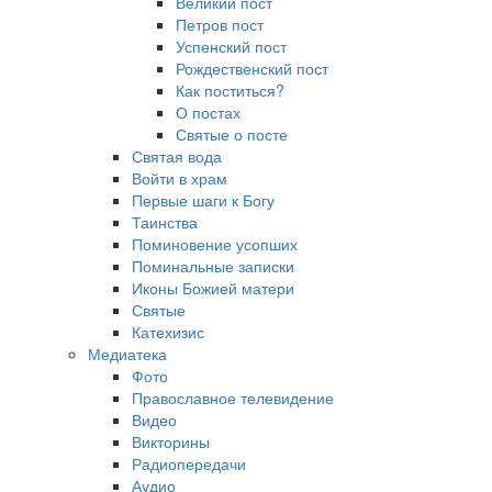
Великий пост
Петров пост
Успенский пост
Рождественский пост
Как поститься?
О постах
Святые о посте
Святая вода
Войти в храм
Первые шаги к Богу
Таинства
Поминовение усопших
Поминальные записки
Иконы Божией матери
Святые
Катехизис
Медиатека
Фото
Православное телевидение
Видео
Викторины
Радиопередачи
Аудио