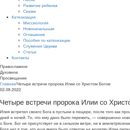
Развитие ребенка
Сказки
Катехизация
Миссиология
Новоначальным
Оглашение
Пособия по катехизации
Служения Церкви
Статьи
Контакты
Православное
Духовное
Просвещение
Главная
/
Четыре встречи пророка Илии со Христом Богом
02.08.2022
Четыре встречи пророка Илии со Христ
Илия встретил своего Бога в пустыни в пещере, после того как про
дней и ночей. То, что ему дано было пережить, — совершенно нов
о Боге. Бог не присутствует ни в сильном ветре, ни в землетрясени
Бога нет в том, что еще вчера было ответом на молитву Илии пер