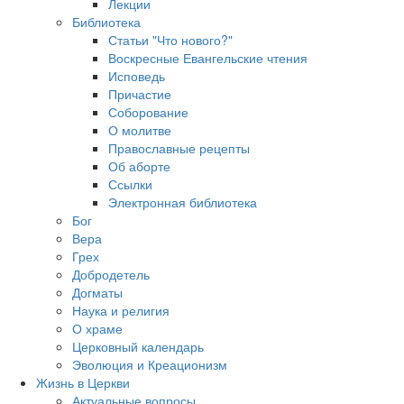
Лекции
Библиотека
Статьи "Что нового?"
Воскресные Евангельские чтения
Исповедь
Причастие
Соборование
О молитве
Православные рецепты
Об аборте
Ссылки
Электронная библиотека
Бог
Вера
Грех
Добродетель
Догматы
Наука и религия
О храме
Церковный календарь
Эволюция и Креационизм
Жизнь в Церкви
Актуальные вопросы