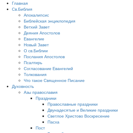
Главная
Св.Библия
Апокалипсис
Библейская энциклопедия
Ветхий Завет
Деяния Апостолов
Евангелие
Новый Завет
О св.Библии
Послания Апостолов
Псалтирь
Согласование Евангелий
Толкования
Что такое Священное Писание
Духовность
Азы православия
Праздники
Православные праздники
Двунадесятые и Великие праздники
Светлое Христово Воскресение
Пасха
Пост