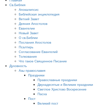
Главная
Св.Библия
Апокалипсис
Библейская энциклопедия
Ветхий Завет
Деяния Апостолов
Евангелие
Новый Завет
О св.Библии
Послания Апостолов
Псалтирь
Согласование Евангелий
Толкования
Что такое Священное Писание
Духовность
Азы православия
Праздники
Православные праздники
Двунадесятые и Великие праздники
Светлое Христово Воскресение
Пасха
Пост
Великий пост