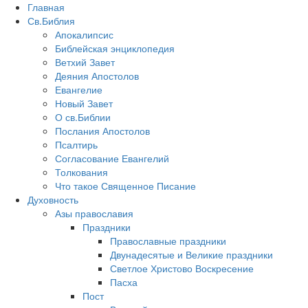
Главная
Св.Библия
Апокалипсис
Библейская энциклопедия
Ветхий Завет
Деяния Апостолов
Евангелие
Новый Завет
О св.Библии
Послания Апостолов
Псалтирь
Согласование Евангелий
Толкования
Что такое Священное Писание
Духовность
Азы православия
Праздники
Православные праздники
Двунадесятые и Великие праздники
Светлое Христово Воскресение
Пасха
Пост