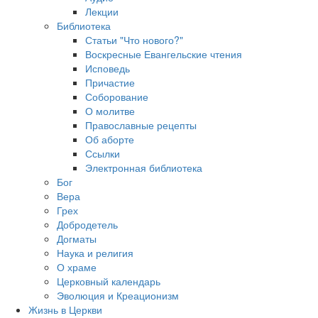
Лекции
Библиотека
Статьи "Что нового?"
Воскресные Евангельские чтения
Исповедь
Причастие
Соборование
О молитве
Православные рецепты
Об аборте
Ссылки
Электронная библиотека
Бог
Вера
Грех
Добродетель
Догматы
Наука и религия
О храме
Церковный календарь
Эволюция и Креационизм
Жизнь в Церкви