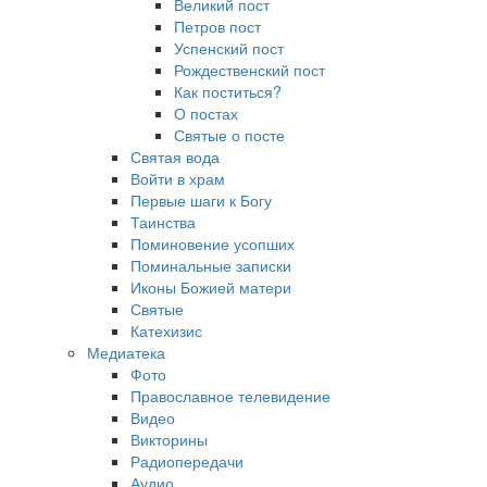
Великий пост
Петров пост
Успенский пост
Рождественский пост
Как поститься?
О постах
Святые о посте
Святая вода
Войти в храм
Первые шаги к Богу
Таинства
Поминовение усопших
Поминальные записки
Иконы Божией матери
Святые
Катехизис
Медиатека
Фото
Православное телевидение
Видео
Викторины
Радиопередачи
Аудио