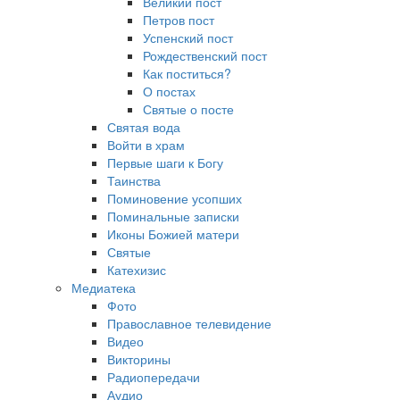
Великий пост
Петров пост
Успенский пост
Рождественский пост
Как поститься?
О постах
Святые о посте
Святая вода
Войти в храм
Первые шаги к Богу
Таинства
Поминовение усопших
Поминальные записки
Иконы Божией матери
Святые
Катехизис
Медиатека
Фото
Православное телевидение
Видео
Викторины
Радиопередачи
Аудио