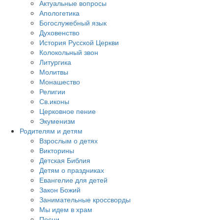
Актуальные вопросы
Апологетика
Богослужебный язык
Духовенство
История Русской Церкви
Колокольный звон
Литургика
Молитвы
Монашество
Религии
Св.иконы
Церковное пение
Экуменизм
Родителям и детям
Взрослым о детях
Викторины
Детская Библия
Детям о праздниках
Евангелие для детей
Закон Божий
Занимательные кроссворды
Мы идем в храм
Песни