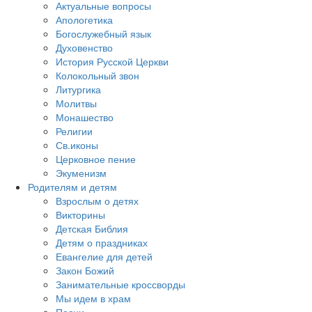
Актуальные вопросы
Апологетика
Богослужебный язык
Духовенство
История Русской Церкви
Колокольный звон
Литургика
Молитвы
Монашество
Религии
Св.иконы
Церковное пение
Экуменизм
Родителям и детям
Взрослым о детях
Викторины
Детская Библия
Детям о праздниках
Евангелие для детей
Закон Божий
Занимательные кроссворды
Мы идем в храм