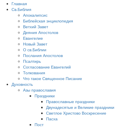
Главная
Св.Библия
Апокалипсис
Библейская энциклопедия
Ветхий Завет
Деяния Апостолов
Евангелие
Новый Завет
О св.Библии
Послания Апостолов
Псалтирь
Согласование Евангелий
Толкования
Что такое Священное Писание
Духовность
Азы православия
Праздники
Православные праздники
Двунадесятые и Великие праздники
Светлое Христово Воскресение
Пасха
Пост