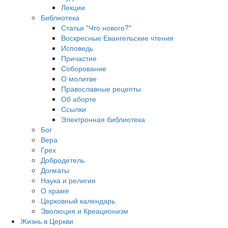
Лекции
Библиотека
Статьи "Что нового?"
Воскресные Евангельские чтения
Исповедь
Причастие
Соборование
О молитве
Православные рецепты
Об аборте
Ссылки
Электронная библиотека
Бог
Вера
Грех
Добродетель
Догматы
Наука и религия
О храме
Церковный календарь
Эволюция и Креационизм
Жизнь в Церкви