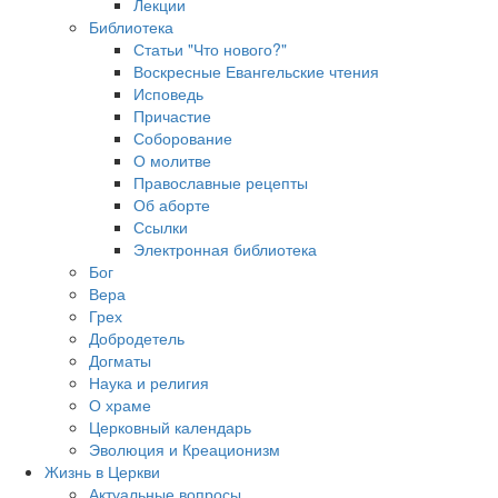
Лекции
Библиотека
Статьи "Что нового?"
Воскресные Евангельские чтения
Исповедь
Причастие
Соборование
О молитве
Православные рецепты
Об аборте
Ссылки
Электронная библиотека
Бог
Вера
Грех
Добродетель
Догматы
Наука и религия
О храме
Церковный календарь
Эволюция и Креационизм
Жизнь в Церкви
Актуальные вопросы