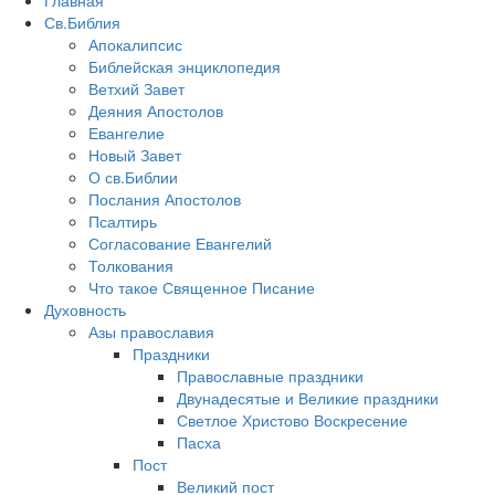
Главная
Св.Библия
Апокалипсис
Библейская энциклопедия
Ветхий Завет
Деяния Апостолов
Евангелие
Новый Завет
О св.Библии
Послания Апостолов
Псалтирь
Согласование Евангелий
Толкования
Что такое Священное Писание
Духовность
Азы православия
Праздники
Православные праздники
Двунадесятые и Великие праздники
Светлое Христово Воскресение
Пасха
Пост
Великий пост