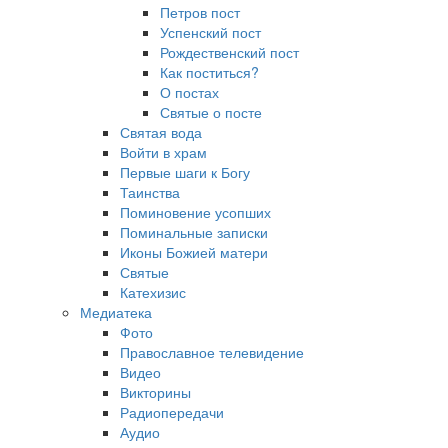
Петров пост
Успенский пост
Рождественский пост
Как поститься?
О постах
Святые о посте
Святая вода
Войти в храм
Первые шаги к Богу
Таинства
Поминовение усопших
Поминальные записки
Иконы Божией матери
Святые
Катехизис
Медиатека
Фото
Православное телевидение
Видео
Викторины
Радиопередачи
Аудио