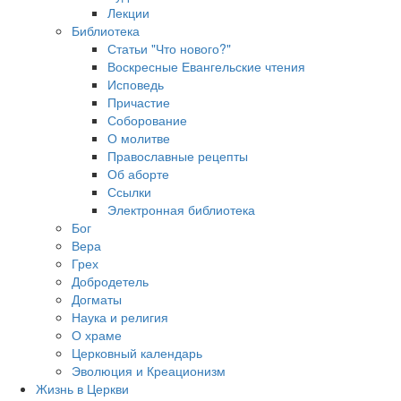
Лекции
Библиотека
Статьи "Что нового?"
Воскресные Евангельские чтения
Исповедь
Причастие
Соборование
О молитве
Православные рецепты
Об аборте
Ссылки
Электронная библиотека
Бог
Вера
Грех
Добродетель
Догматы
Наука и религия
О храме
Церковный календарь
Эволюция и Креационизм
Жизнь в Церкви