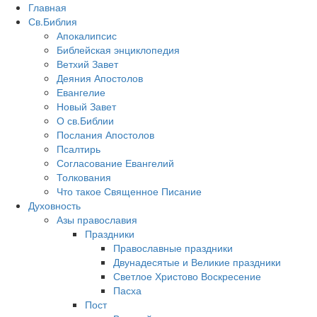
Главная
Св.Библия
Апокалипсис
Библейская энциклопедия
Ветхий Завет
Деяния Апостолов
Евангелие
Новый Завет
О св.Библии
Послания Апостолов
Псалтирь
Согласование Евангелий
Толкования
Что такое Священное Писание
Духовность
Азы православия
Праздники
Православные праздники
Двунадесятые и Великие праздники
Светлое Христово Воскресение
Пасха
Пост