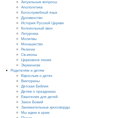
Актуальные вопросы
Апологетика
Богослужебный язык
Духовенство
История Русской Церкви
Колокольный звон
Литургика
Молитвы
Монашество
Религии
Св.иконы
Церковное пение
Экуменизм
Родителям и детям
Взрослым о детях
Викторины
Детская Библия
Детям о праздниках
Евангелие для детей
Закон Божий
Занимательные кроссворды
Мы идем в храм
Песни