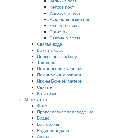
Великий пост
Петров пост
Успенский пост
Рождественский пост
Как поститься?
О постах
Святые о посте
Святая вода
Войти в храм
Первые шаги к Богу
Таинства
Поминовение усопших
Поминальные записки
Иконы Божией матери
Святые
Катехизис
Медиатека
Фото
Православное телевидение
Видео
Викторины
Радиопередачи
Аудио