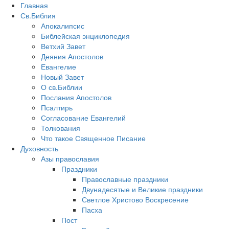
Главная
Св.Библия
Апокалипсис
Библейская энциклопедия
Ветхий Завет
Деяния Апостолов
Евангелие
Новый Завет
О св.Библии
Послания Апостолов
Псалтирь
Согласование Евангелий
Толкования
Что такое Священное Писание
Духовность
Азы православия
Праздники
Православные праздники
Двунадесятые и Великие праздники
Светлое Христово Воскресение
Пасха
Пост