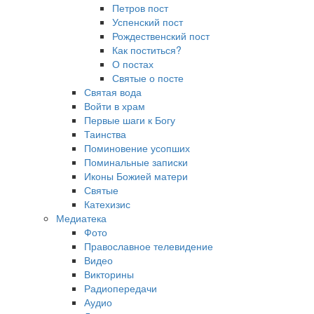
Петров пост
Успенский пост
Рождественский пост
Как поститься?
О постах
Святые о посте
Святая вода
Войти в храм
Первые шаги к Богу
Таинства
Поминовение усопших
Поминальные записки
Иконы Божией матери
Святые
Катехизис
Медиатека
Фото
Православное телевидение
Видео
Викторины
Радиопередачи
Аудио