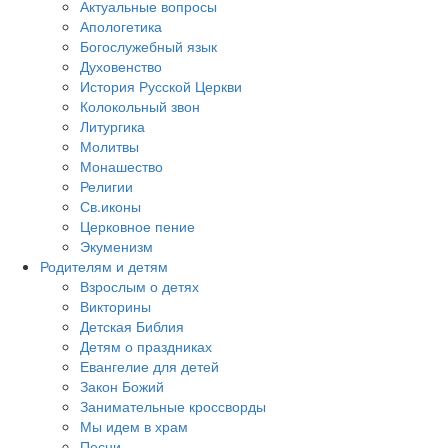
Актуальные вопросы
Апологетика
Богослужебный язык
Духовенство
История Русской Церкви
Колокольный звон
Литургика
Молитвы
Монашество
Религии
Св.иконы
Церковное пение
Экуменизм
Родителям и детям
Взрослым о детях
Викторины
Детская Библия
Детям о праздниках
Евангелие для детей
Закон Божий
Занимательные кроссворды
Мы идем в храм
Песни