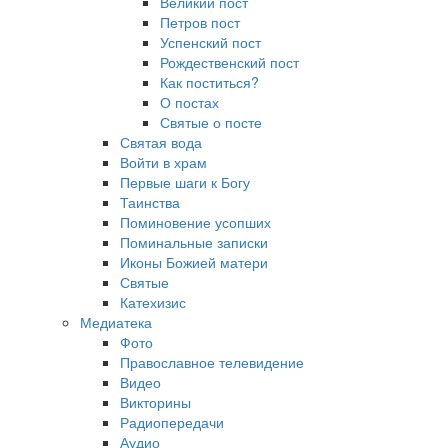
Великий пост
Петров пост
Успенский пост
Рождественский пост
Как поститься?
О постах
Святые о посте
Святая вода
Войти в храм
Первые шаги к Богу
Таинства
Поминовение усопших
Поминальные записки
Иконы Божией матери
Святые
Катехизис
Медиатека
Фото
Православное телевидение
Видео
Викторины
Радиопередачи
Аудио