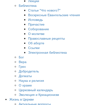
Лекции
Библиотека
Статьи "Что нового?"
Воскресные Евангельские чтения
Исповедь
Причастие
Соборование
О молитве
Православные рецепты
Об аборте
Ссылки
Электронная библиотека
Бог
Вера
Грех
Добродетель
Догматы
Наука и религия
О храме
Церковный календарь
Эволюция и Креационизм
Жизнь в Церкви
Актуальные вопросы