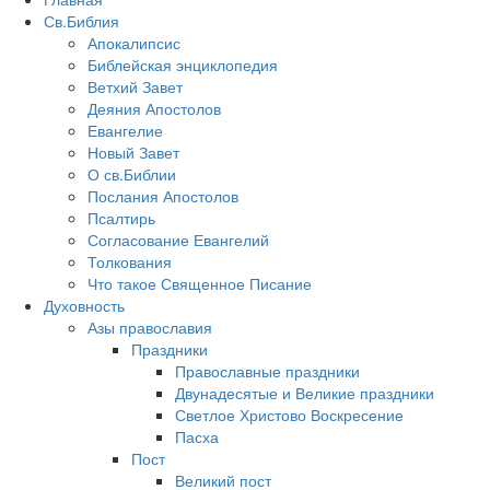
Св.Библия
Апокалипсис
Библейская энциклопедия
Ветхий Завет
Деяния Апостолов
Евангелие
Новый Завет
О св.Библии
Послания Апостолов
Псалтирь
Согласование Евангелий
Толкования
Что такое Священное Писание
Духовность
Азы православия
Праздники
Православные праздники
Двунадесятые и Великие праздники
Светлое Христово Воскресение
Пасха
Пост
Великий пост