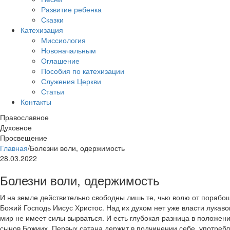
Развитие ребенка
Сказки
Катехизация
Миссиология
Новоначальным
Оглашение
Пособия по катехизации
Служения Церкви
Статьи
Контакты
Православное
Духовное
Просвещение
Главная
/
Болезни воли, одержимость
28.03.2022
Болезни воли, одержимость
И на земле действительно свободны лишь те, чью волю от пораб
Божий Господь Иисус Христос. Над их духом нет уже власти лукавог
мир не имеет силы вырваться. И есть глубокая разница в положен
сынов Божиих. Первых сатана держит в подчинении себе, употребл