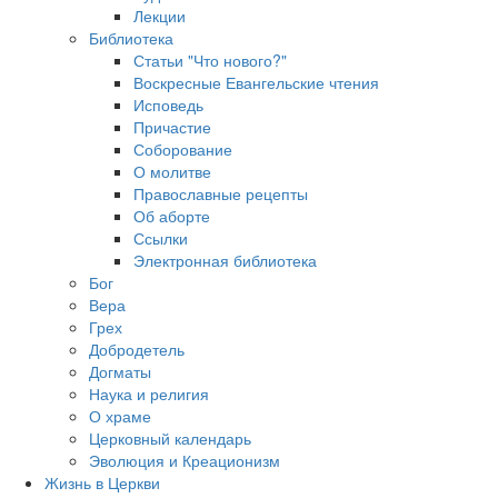
Лекции
Библиотека
Статьи "Что нового?"
Воскресные Евангельские чтения
Исповедь
Причастие
Соборование
О молитве
Православные рецепты
Об аборте
Ссылки
Электронная библиотека
Бог
Вера
Грех
Добродетель
Догматы
Наука и религия
О храме
Церковный календарь
Эволюция и Креационизм
Жизнь в Церкви