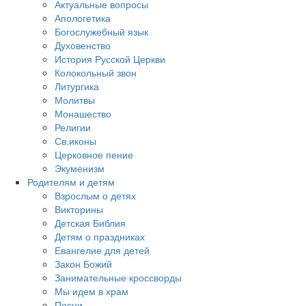
Актуальные вопросы
Апологетика
Богослужебный язык
Духовенство
История Русской Церкви
Колокольный звон
Литургика
Молитвы
Монашество
Религии
Св.иконы
Церковное пение
Экуменизм
Родителям и детям
Взрослым о детях
Викторины
Детская Библия
Детям о праздниках
Евангелие для детей
Закон Божий
Занимательные кроссворды
Мы идем в храм
Песни