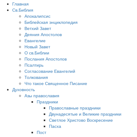
Главная
Св.Библия
Апокалипсис
Библейская энциклопедия
Ветхий Завет
Деяния Апостолов
Евангелие
Новый Завет
О св.Библии
Послания Апостолов
Псалтирь
Согласование Евангелий
Толкования
Что такое Священное Писание
Духовность
Азы православия
Праздники
Православные праздники
Двунадесятые и Великие праздники
Светлое Христово Воскресение
Пасха
Пост