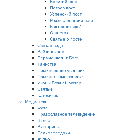
Великий пост
Петров пост
Успенский пост
Рождественский пост
Как поститься?
О постах
Святые о посте
Святая вода
Войти в храм
Первые шаги к Богу
Таинства
Поминовение усопших
Поминальные записки
Иконы Божией матери
Святые
Катехизис
Медиатека
Фото
Православное телевидение
Видео
Викторины
Радиопередачи
Аудио