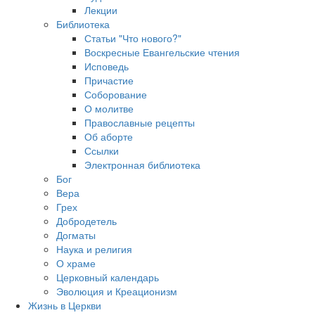
Лекции
Библиотека
Статьи "Что нового?"
Воскресные Евангельские чтения
Исповедь
Причастие
Соборование
О молитве
Православные рецепты
Об аборте
Ссылки
Электронная библиотека
Бог
Вера
Грех
Добродетель
Догматы
Наука и религия
О храме
Церковный календарь
Эволюция и Креационизм
Жизнь в Церкви