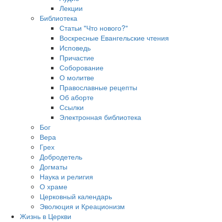
Лекции
Библиотека
Статьи "Что нового?"
Воскресные Евангельские чтения
Исповедь
Причастие
Соборование
О молитве
Православные рецепты
Об аборте
Ссылки
Электронная библиотека
Бог
Вера
Грех
Добродетель
Догматы
Наука и религия
О храме
Церковный календарь
Эволюция и Креационизм
Жизнь в Церкви