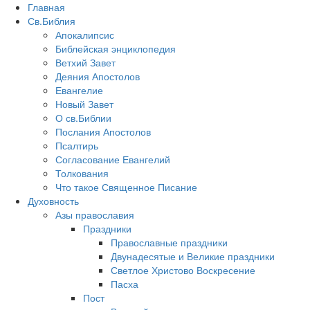
Главная
Св.Библия
Апокалипсис
Библейская энциклопедия
Ветхий Завет
Деяния Апостолов
Евангелие
Новый Завет
О св.Библии
Послания Апостолов
Псалтирь
Согласование Евангелий
Толкования
Что такое Священное Писание
Духовность
Азы православия
Праздники
Православные праздники
Двунадесятые и Великие праздники
Светлое Христово Воскресение
Пасха
Пост