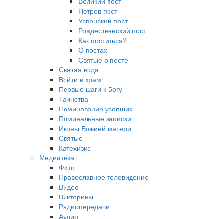
Великий пост
Петров пост
Успенский пост
Рождественский пост
Как поститься?
О постах
Святые о посте
Святая вода
Войти в храм
Первые шаги к Богу
Таинства
Поминовение усопших
Поминальные записки
Иконы Божией матери
Святые
Катехизис
Медиатека
Фото
Православное телевидение
Видео
Викторины
Радиопередачи
Аудио