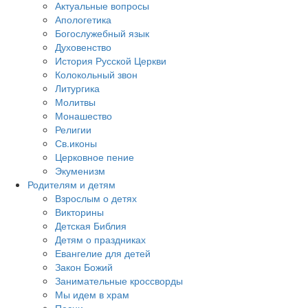
Актуальные вопросы
Апологетика
Богослужебный язык
Духовенство
История Русской Церкви
Колокольный звон
Литургика
Молитвы
Монашество
Религии
Св.иконы
Церковное пение
Экуменизм
Родителям и детям
Взрослым о детях
Викторины
Детская Библия
Детям о праздниках
Евангелие для детей
Закон Божий
Занимательные кроссворды
Мы идем в храм